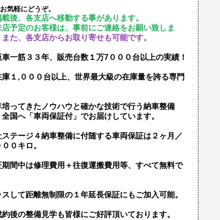
お気軽にどうぞ。
掲載後、各支店へ移動する事があります。
来店予定のお客様は、事前にご連絡をお願い致しま
。
また、各支店からお取り寄せも可能です。
版車一筋３３年、販売台数１万7０００台以上の実績！
在庫１,０００台以上、世界最大級の在庫量を誇る専門
！
年培ってきたノウハウと確かな技術で行う納車整備
、全国へ「車両保証付」でお届けしています。
社ステージ４納車整備に付随する車両保証は２ヶ月／
０００キロ。
証期間中は修理費用＋往復運搬費用等、すべて無料で
！
ラスして距離無制限の１年延長保証にもご加入可能。
成約後の整備見学も皆様にご好評頂いております。