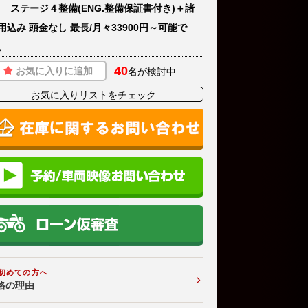
) ステージ４整備(ENG.整備保証書付き)＋諸
用込み 頭金なし 最長/月々33900円～可能で
。
40
お気に入りに追加
名が検討中
お気に入りリストをチェック
初めての方へ
格の理由