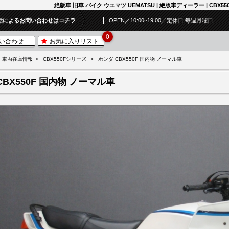
絶版車 旧車 バイク ウエマツ UEMATSU | 絶版車ディーラー | CBX55
話によるお問い合わせはコチラ
OPEN／10:00~19:00／定休日 毎週月曜日
0
い合わせ
お気に入りリスト
車両在庫情報
CBX550Fシリーズ
ホンダ CBX550F 国内物 ノーマル車
CBX550F 国内物 ノーマル車