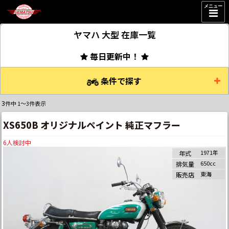
メニュー
ヤマハ 大型
在庫一覧
毎日更新中！
条件で探す
3
件中 1～3件表示
XS650B オリジナルペイント 純正マフラー
6
人検討中
1971年
年式
650cc
排気量
東海
販売店