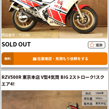
商品番号：Y01188
SOLD OUT
在庫確認・見積もり依頼をする
無料
RZV500R 東京本店 V型4気筒 BIG 2ストローク!スク
エア4!
1984年
年式
500cc
排気量
東京本社
販売店