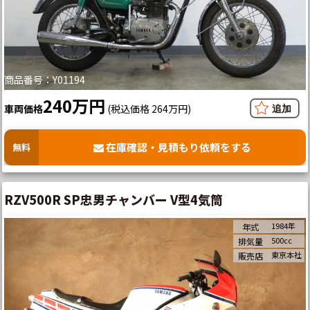
商品番号：Y01194
240万円
車両価格
(税込価格 264万円)
在庫確認・見積もり依頼をする
無料
RZV500R SP忠男チャンバー V型4気筒
1984年
年式
500cc
排気量
東京本社
販売店