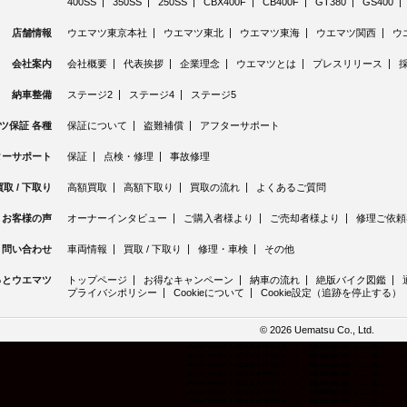
400SS
350SS
250SS
CBX400F
CB400F
GT380
GS400
店舗情報
ウエマツ東京本社
ウエマツ東北
ウエマツ東海
ウエマツ関西
ウ
会社案内
会社概要
代表挨拶
企業理念
ウエマツとは
プレスリリース
納車整備
ステージ2
ステージ4
ステージ5
ツ保証 各種
保証について
盗難補償
アフターサポート
ターサポート
保証
点検・修理
事故修理
買取 / 下取り
高額買取
高額下取り
買取の流れ
よくあるご質問
お客様の声
オーナーインタビュー
ご購入者様より
ご売却者様より
修理ご依頼
問い合わせ
車両情報
買取 / 下取り
修理・車検
その他
っとウエマツ
トップページ
お得なキャンペーン
納車の流れ
絶版バイク図鑑
プライバシポリシー
Cookieについて
Cookie設定（追跡を停止する）
©
2026 Uematsu Co., Ltd.