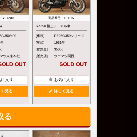
Y01200
商品番号：Y01197
車★
RZ350 極上ノーマル車
50/350/400
[車種]
RZ250/350シリーズ
4年
[年式]
1981年
cc
[排気量]
350cc
マツ東京本社
[販売店]
ウエマツ関西
SOLD OUT
SOLD OUT
気に入り
お気に入り
く見る
詳しく見る
取る