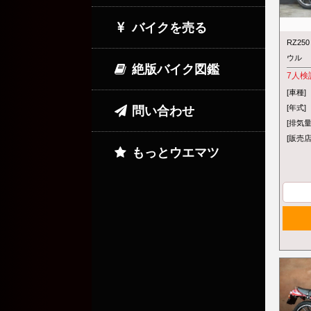
バイクを売る
RZ25
ウル
絶版バイク図鑑
7
人検
[車種]
[年式]
問い合わせ
[排気量
[販売店
もっとウエマツ