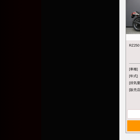
RZ2
[車種]
[年式]
[排気量
[販売店