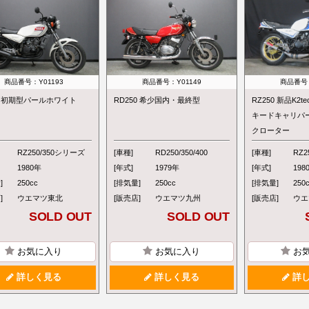
商品番号：Y01193
商品番号：Y01149
商品番号：
50 初期型パールホワイト
RD250 希少国内・最終型
RZ250 新品K2
キードキャリパ
クローター
RZ250/350シリーズ
[車種]
RD250/350/400
[車種]
RZ2
1980年
[年式]
1979年
[年式]
198
]
250cc
[排気量]
250cc
[排気量]
250
]
ウエマツ東北
[販売店]
ウエマツ九州
[販売店]
ウエ
SOLD OUT
SOLD OUT
お気に入り
お気に入り
お
詳しく見る
詳しく見る
詳し