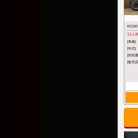
RZ2
12
人
[車種]
[年式]
[排気量
[販売店