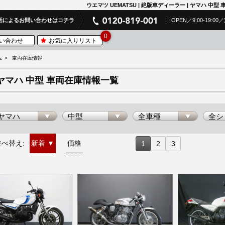
ウエマツ UEMATSU | 絶版車ディーラー | ヤマハ 中
話によるお問い合わせはコチラ
OPEN／9:00-19:
0
い合わせ
お気に入りリスト
ム
車両在庫情報
ヤマハ 中型 車両在庫情報一覧
並べ替え:
新着
▼
価格
1
2
3