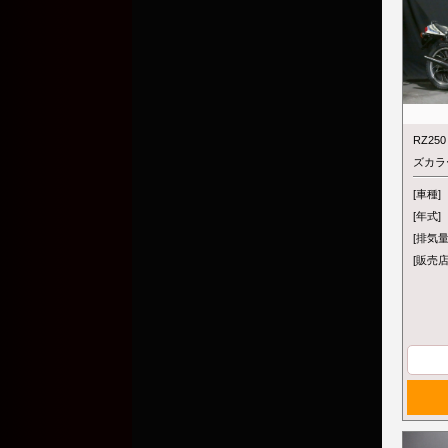
RZ2
ズカラ
[車種]
[年式]
[排気量
[販売店