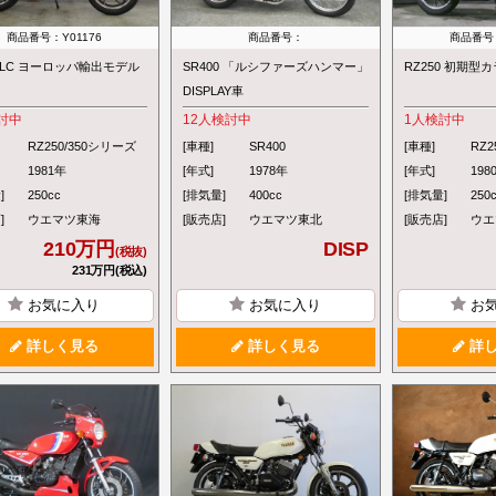
商品番号：Y01176
商品番号：
商品番号：
50LC ヨーロッパ輸出モデル
SR400 「ルシファーズハンマー」
RZ250 初期型
DISPLAY車
討中
12
人検討中
1
人検討中
RZ250/350シリーズ
[車種]
SR400
[車種]
RZ2
1981年
[年式]
1978年
[年式]
198
]
250cc
[排気量]
400cc
[排気量]
250
]
ウエマツ東海
[販売店]
ウエマツ東北
[販売店]
ウエ
210万円
DISP
(税抜)
231万円(税込)
お気に入り
お気に入り
お
詳しく見る
詳しく見る
詳し