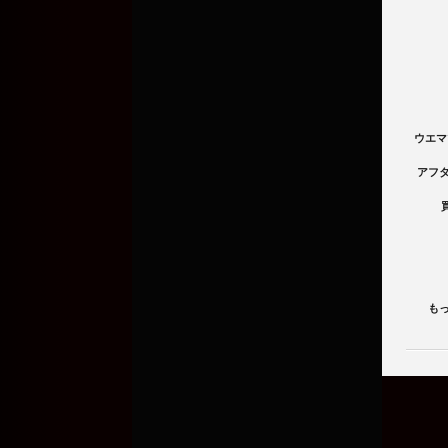
ウエマ
アフ
も