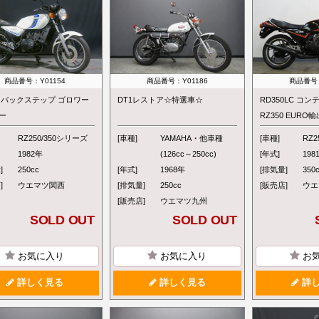
商品番号：Y01154
商品番号：Y01186
商品番号：
50 バックステップ ゴロワー
DT1レストア☆特選車☆
RD350LC コ
ー
RZ350 EURO
RZ250/350シリーズ
[車種]
YAMAHA・他車種
[車種]
RZ2
1982年
(126cc～250cc)
[年式]
198
]
250cc
[年式]
1968年
[排気量]
350
]
ウエマツ関西
[排気量]
250cc
[販売店]
ウエ
[販売店]
ウエマツ九州
SOLD OUT
SOLD OUT
お気に入り
お気に入り
お
詳しく見る
詳しく見る
詳し