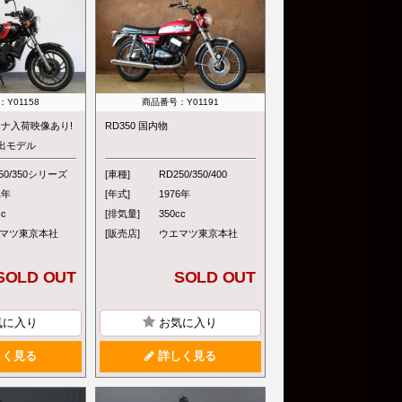
Y01158
商品番号：Y01191
ンテナ入荷映像あり!
RD350 国内物
輸出モデル
50/350シリーズ
[車種]
RD250/350/400
1年
[年式]
1976年
cc
[排気量]
350cc
マツ東京本社
[販売店]
ウエマツ東京本社
SOLD OUT
SOLD OUT
気に入り
お気に入り
く見る
詳しく見る