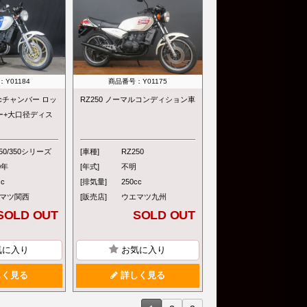
Y01184
商品番号：Y01175
tecチャンバー ロッ
RZ250 ノーマルコンディション車
ー+大口径ディス
50/350シリーズ
[車種]
RZ250
0年
[年式]
不明
cc
[排気量]
250cc
マツ関西
[販売店]
ウエマツ九州
SOLD OUT
SOLD OUT
気に入り
お気に入り
く見る
詳しく見る