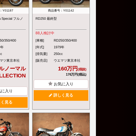
Y01187
商品番号：Y01142
a Special フルノ
RD250 最終型
88
人検討中
50/350/400
[車種]
RD250/350/400
9年
[年式]
1979年
cc
[排気量]
250cc
マツ東京本社
[販売店]
ウエマツ東京本社
ルノーマル
160万円
(税抜)
LLECTION
176万円(税込)
お気に入り
気に入り
詳しく見る
く見る