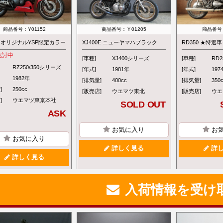
商品番号：Y01152
商品番号：Ｙ01205
商品番号：
50 オリジナルYSP限定カラー
XJ400E ニューヤマハブラック
RD350 ★特選
検討中
[車種]
XJ400シリーズ
[車種]
RD2
RZ250/350シリーズ
[年式]
1981年
[年式]
197
1982年
[排気量]
400cc
[排気量]
350
]
250cc
[販売店]
ウエマツ東北
[販売店]
ウエ
]
ウエマツ東京本社
SOLD OUT
ASK
お気に入り
お
お気に入り
詳しく見る
詳し
詳しく見る
入荷情報を受け