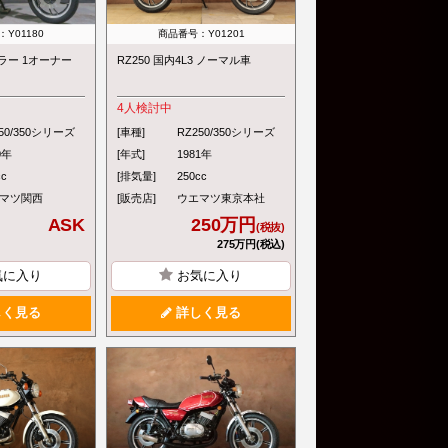
Y01180
商品番号：Y01201
カラー 1オーナー
RZ250 国内4L3 ノーマル車
4
人検討中
50/350シリーズ
[車種]
RZ250/350シリーズ
0年
[年式]
1981年
cc
[排気量]
250cc
マツ関西
[販売店]
ウエマツ東京本社
ASK
250万円
(税抜)
275万円(税込)
気に入り
お気に入り
く見る
詳しく見る