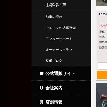
- お客様の声
RD2
- 納車の流れ
4
人検
- ウエマツの納車整備
[車種]
[年式]
- アフターサポート
[排気量
[販売店
- オーナーズクラブ
- 整備ブログ
公式通販サイト
会社案内
店舗情報