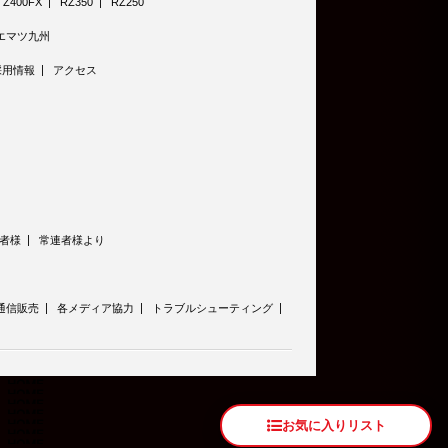
Z400FX
RZ350
RZ250
エマツ九州
採用情報
アクセス
者様
常連者様より
通信販売
各メディア協力
トラブルシューティング
お気に入りリスト