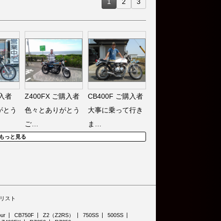
1
2
3
入者
Z400FX
ご購入者
CB400F
ご購入者
がとう
色々とありがとう
大事に乗って行き
ご…
ま…
もっと見る
リスト
ur
CB750F
Z2（Z2RS）
750SS
500SS