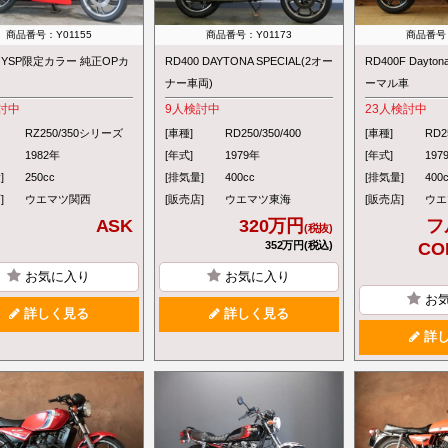
商品番号：Y01155
商品番号：Y01173
商品番号：
0 YSP限定カラー 純正OPカ
RD400 DAYTONA SPECIAL(2オー
RD400F Dayton
ナー車両)
ーマル車
討中
9
人検討中
23
人検討中
RZ250/350シリーズ
[車種]
RD250/350/400
[車種]
RD2
1982年
[年式]
1979年
[年式]
197
]
250cc
[排気量]
400cc
[排気量]
400
]
ウエマツ関西
[販売店]
ウエマツ東海
[販売店]
ウエ
ASK
320万円
フ
(税抜)
352万円(税込)
CO
お気に入り
お気に入り
お
詳しく見る
詳しく見る
詳し