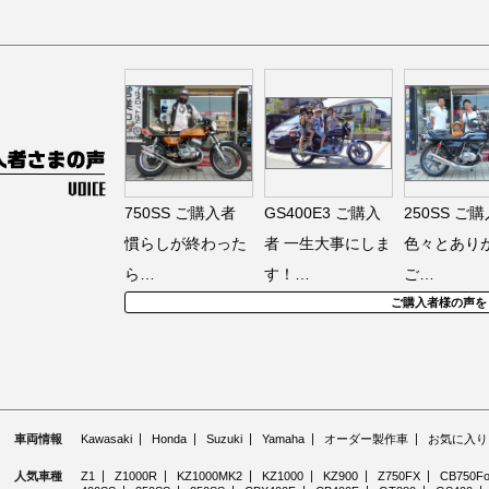
750SS
ご購入者
GS400E3
ご購入
250SS
ご購
慣らしが終わった
者
一生大事にしま
色々とあり
ら…
す！…
ご…
ご購入者様の声を
車両情報
Kawasaki
Honda
Suzuki
Yamaha
オーダー製作車
お気に入り
人気車種
Z1
Z1000R
KZ1000MK2
KZ1000
KZ900
Z750FX
CB750Fo