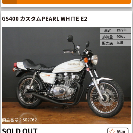
GS400 カスタムPEARL WHITE E2
1977年
年式
400cc
排気量
九州
販売店
商品番号：S02762
SOLD OUT