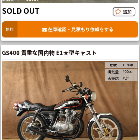
SOLD OUT
在庫確認・見積もり依頼をする
無料
GS400 貴重な国内物 E1★型キャスト
1978年
年式
400cc
排気量
九州
販売店