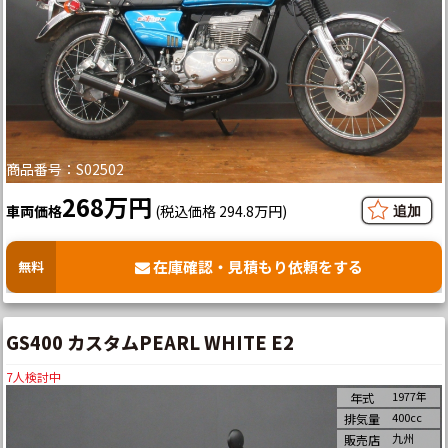
商品番号：S02502
268万円
車両価格
(税込価格 294.8万円)
在庫確認・見積もり依頼をする
無料
GS400 カスタムPEARL WHITE E2
7
人検討中
1977年
年式
400cc
排気量
九州
販売店