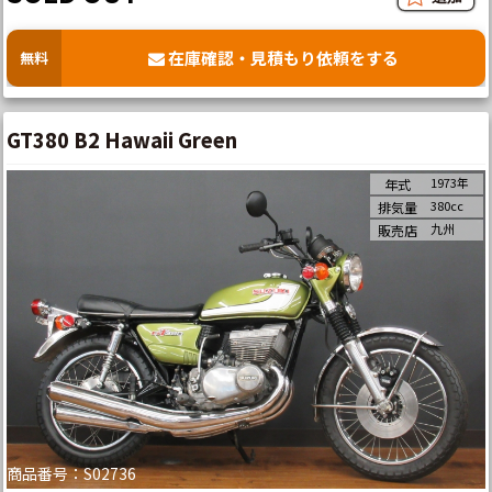
在庫確認・見積もり依頼をする
無料
GT380 B2 Hawaii Green
1973年
年式
380cc
排気量
九州
販売店
商品番号：S02736