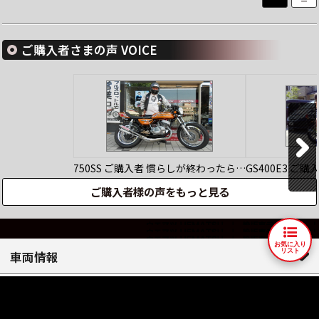
ご購入者さまの声 VOICE
750SS
ご購入者
慣らしが終わったら…
GS400E3
ご購
ご購入者様の声をもっと見る
お気に入り
リスト
車両情報
人気車種