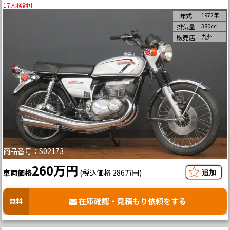
17
人検討中
1972年
年式
380cc
排気量
九州
販売店
商品番号：S02173
260万円
車両価格
(税込価格 286万円)
在庫確認・見積もり依頼をする
無料