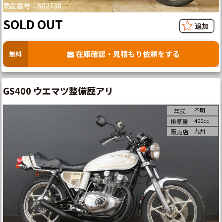
商品番号：S02738
SOLD OUT
在庫確認・見積もり依頼をする
無料
GS400 ウエマツ整備歴アリ
不明
年式
400cc
排気量
九州
販売店