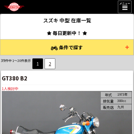
メニュー
スズキ 中型
在庫一覧
毎日更新中！
条件で探す
39
件中 1～20件表示
1
2
GT380 B2
1
人検討中
1973年
年式
380cc
排気量
九州
販売店