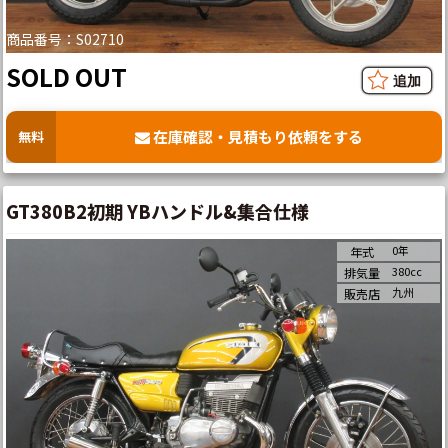
商品番号：S02710
SOLD OUT
在庫確認・見積もり依頼をする
無料
GT380B2初期 YBハンドル&集合仕様
0年
年式
380cc
排気量
九州
販売店