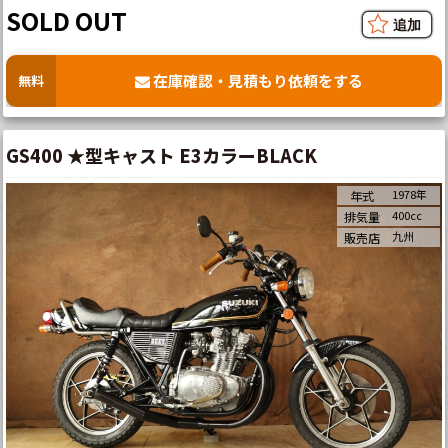
SOLD OUT
在庫確認・見積もり依頼をする
無料
GS400 ★型キャスト E3カラーBLACK
1978年
年式
400cc
排気量
九州
販売店