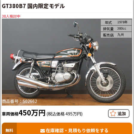
GT380B7 国内限定モデル
38
人検討中
1978年
年式
380cc
排気量
九州
販売店
商品番号：S02662
450万円
車両価格
(税込価格 495万円)
在庫確認・見積もり依頼をする
無料