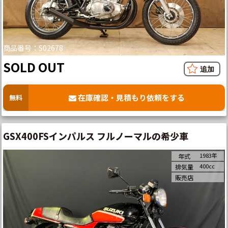
商品番号：S02678
SOLD OUT
在庫確認・見積もり依頼をする
無料
GSX400FSインパルス フルノーマルの希少車
1983年
年式
400cc
排気量
販売店