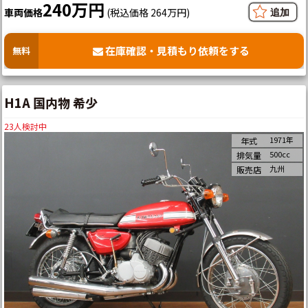
240万円
車両価格
(税込価格 264万円)
在庫確認・見積もり依頼をする
無料
H1A 国内物 希少
23
人検討中
1971年
年式
500cc
排気量
九州
販売店