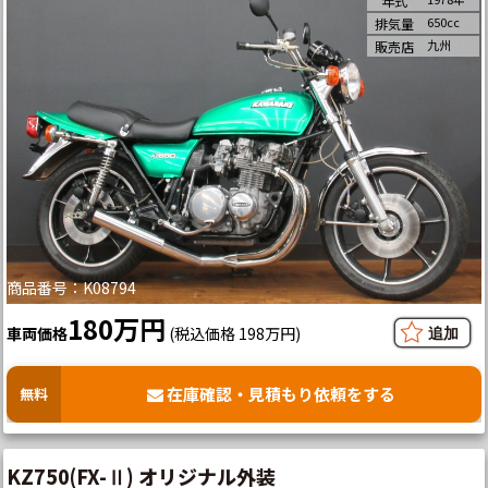
年式
650cc
排気量
九州
販売店
商品番号：K08794
180万円
車両価格
(税込価格 198万円)
在庫確認・見積もり依頼をする
無料
KZ750(FX-Ⅱ) オリジナル外装