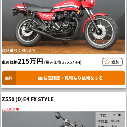
商品番号：K08874
215万円
車両価格
(税込価格 236.5万円)
在庫確認・見積もり依頼をする
無料
Z550 (D)E4 FX STYLE
32
人検討中
1981年
年式
550cc
排気量
九州
販売店