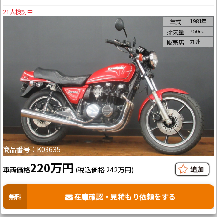
21
人検討中
1981年
年式
750cc
排気量
九州
販売店
商品番号：K08635
220万円
車両価格
(税込価格 242万円)
在庫確認・見積もり依頼をする
無料