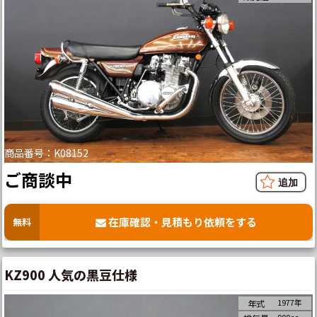
商品番号：K08152
ご商談中
在庫確認・見積もり依頼をする
無料
KZ900 人気の黒豆仕様
1977年
年式
900cc