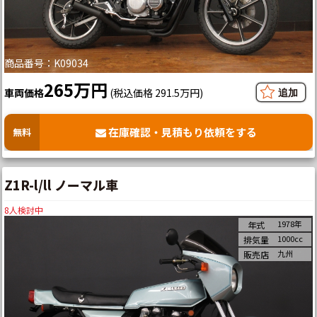
商品番号：K09034
265万円
車両価格
(税込価格 291.5万円)
在庫確認・見積もり依頼をする
無料
Z1R-l/ll ノーマル車
8
人検討中
1978年
年式
1000cc
排気量
九州
販売店