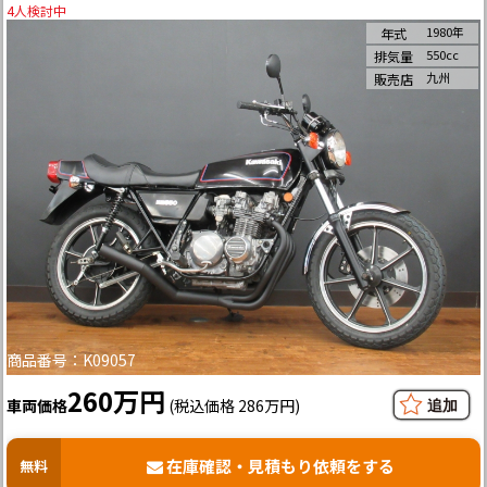
4
人検討中
1980年
年式
550cc
排気量
九州
販売店
商品番号：K09057
260万円
車両価格
(税込価格 286万円)
在庫確認・見積もり依頼をする
無料