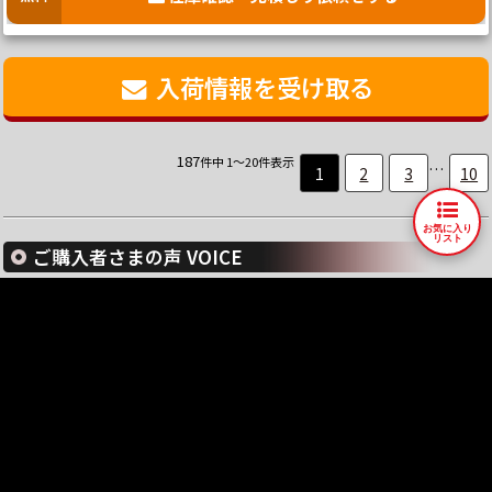
入荷情報を受け取る
187
件中 1～20件表示
…
1
2
3
10
お気に入り
リスト
ご購入者さまの声 VOICE
750SS
ご購入者
慣らしが終わったら…
GS400E3
ご購
ご購入者様の声をもっと見る