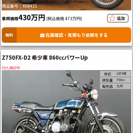
商品番号：K08421
430万円
車両価格
(税込価格 473万円)
在庫確認・見積もり依頼をする
無料
Z750FX-D2 希少車 860㏄パワーUp
59
人検討中
1979年
年式
750cc
排気量
九州
販売店