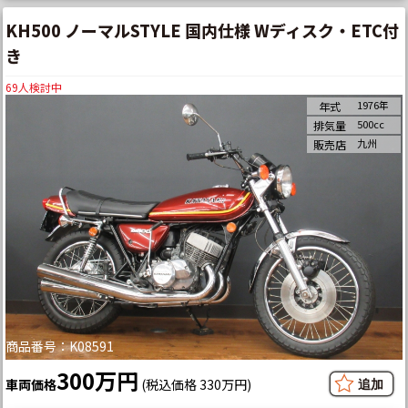
KH500 ノーマルSTYLE 国内仕様 Wディスク・ETC付
き
69
人検討中
1976年
年式
500cc
排気量
九州
販売店
商品番号：K08591
300万円
車両価格
(税込価格 330万円)