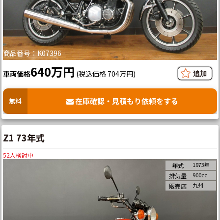
商品番号：K07396
640万円
車両価格
(税込価格 704万円)
在庫確認・見積もり依頼をする
無料
Z1 73年式
52
人検討中
1973年
年式
900cc
排気量
九州
販売店