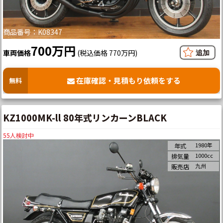
商品番号：K08347
700万円
車両価格
(税込価格 770万円)
在庫確認・見積もり依頼をする
無料
KZ1000MK-ll 80年式リンカーンBLACK
55
人検討中
1980年
年式
1000cc
排気量
九州
販売店