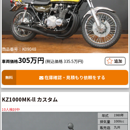
商品番号：K09048
305万円
車両価格
(税込価格 335.5万円)
在庫確認・見積もり依頼をする
無料
KZ1000MK-ll カスタム
10
人検討中
1980年
年式
1000cc
排気量
九州
販売店