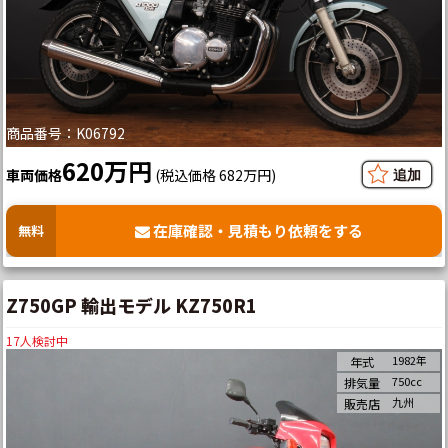
商品番号：K06792
620万円
車両価格
(税込価格 682万円)
在庫確認・見積もり依頼をする
無料
Z750GP 輸出モデル KZ750R1
17
人検討中
1982年
年式
750cc
排気量
九州
販売店