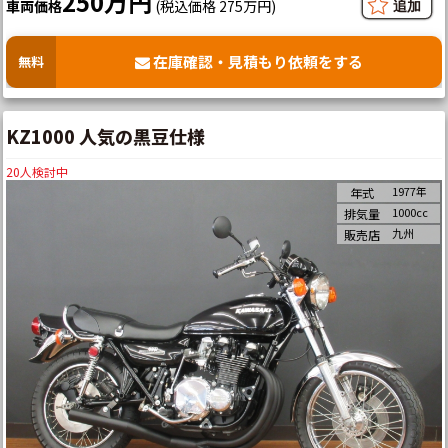
250万円
車両価格
(税込価格 275万円)
在庫確認・見積もり依頼をする
無料
KZ1000 人気の黒豆仕様
20
人検討中
1977年
年式
1000cc
排気量
九州
販売店