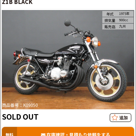
Z1B BLACK
1975年
年式
900cc
排気量
九州
販売店
商品番号：K09050
SOLD OUT
在庫確認・見積もり依頼をする
無料