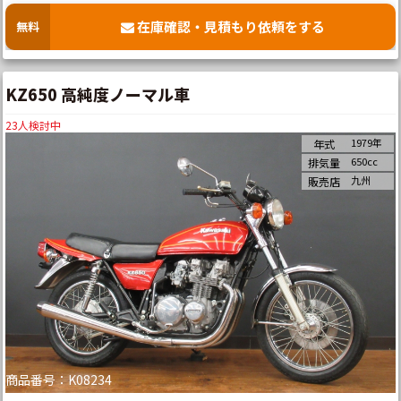
在庫確認・見積もり依頼をする
無料
KZ650 高純度ノーマル車
23
人検討中
1979年
年式
650cc
排気量
九州
販売店
商品番号：K08234