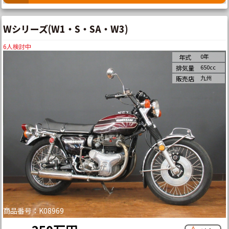
Wシリーズ(W1・S・SA・W3)
6
人検討中
0年
年式
650cc
排気量
九州
販売店
商品番号：K08969