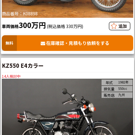
商品番号：K08898
300万円
車両価格
(税込価格 330万円)
在庫確認・見積もり依頼をする
無料
KZ550 E4カラー
14
人検討中
1982年
年式
550cc
排気量
九州
販売店