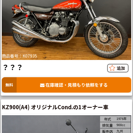
商品番号：K07935
？？？
在庫確認・見積もり依頼をする
無料
KZ900(A4) オリジナルCond.の1オーナー車
1976年
年式
900cc
排気量
九州
販売店