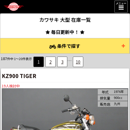
メニュー
カワサキ 大型
在庫一覧
毎日更新中！
条件で探す
187
件中 1～20件表示
…
1
2
3
10
KZ900 TIGER
19
人検討中
1976年
年式
900cc
排気量
九州
販売店