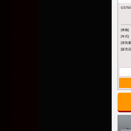
GS75
[車種]
[年式]
[排気量
[販売店