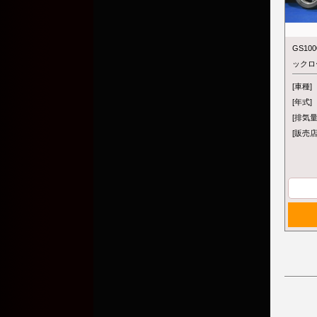
GS10
ックロ
[車種]
[年式]
[排気量
[販売店