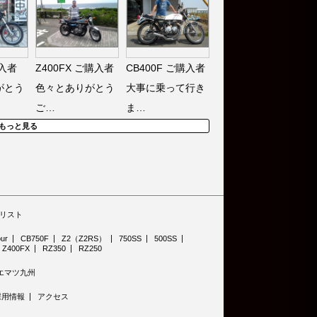
入者
Z400FX
ご購入者
CB400F
ご購入者
がとう
色々とありがとう
大事に乗って行き
ご…
ま…
もっと見る
リスト
ur
CB750F
Z2（Z2RS）
750SS
500SS
Z400FX
RZ350
RZ250
エマツ九州
採用情報
アクセス