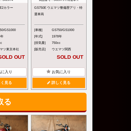
K E2カラー
GS750E ウエマツ整備歴アリ・特
選車両
50/GS1000
[車種]
GS750/GS1000
6年
[年式]
1978年
cc
[排気量]
750cc
マツ東京本社
[販売店]
ウエマツ関西
SOLD OUT
SOLD OUT
気に入り
お気に入り
く見る
詳しく見る
取る