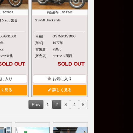
S02661
商品番号：S02541
物ヨシムラ集合
GS750 Blackstyle
50/GS1000
[車種]
GS750/GS1000
8年
[年式]
1977年
0cc
[排気量]
750cc
マツ東北
[販売店]
ウエマツ関西
SOLD OUT
SOLD OUT
気に入り
お気に入り
く見る
詳しく見る
Prev
1
2
3
4
5