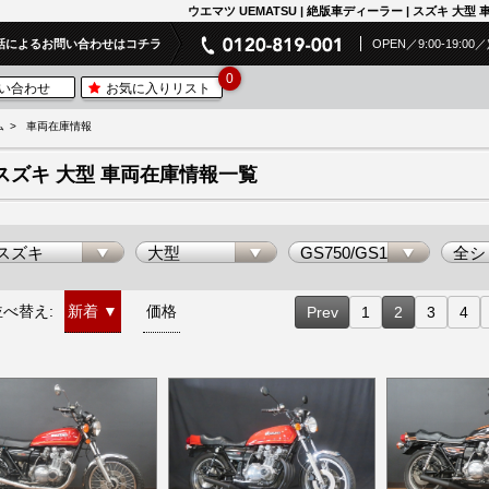
ウエマツ UEMATSU | 絶版車ディーラー | スズキ 大
話によるお問い合わせはコチラ
OPEN／9:00-19:
0
い合わせ
お気に入りリスト
ム
車両在庫情報
スズキ 大型 車両在庫情報一覧
並べ替え:
新着
▼
価格
Prev
1
2
3
4