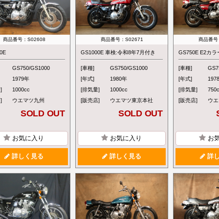
商品番号：S02608
商品番号：S02671
商品番号：
0E
GS1000E 車検:令和8年7月付き
GS750E E2カラ
GS750/GS1000
[車種]
GS750/GS1000
[車種]
GS7
1979年
[年式]
1980年
[年式]
197
]
1000cc
[排気量]
1000cc
[排気量]
750
]
ウエマツ九州
[販売店]
ウエマツ東京本社
[販売店]
ウエ
SOLD OUT
SOLD OUT
お気に入り
お気に入り
お
詳しく見る
詳しく見る
詳し