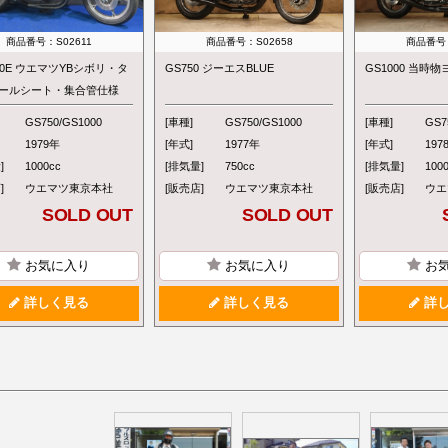
商品番号：S02611
商品番号：S02658
商品番号：
00E ウエマツYBシボリ・タ
GS750 ジーエスBLUE
GS1000 当時
ールシート・集合管仕様
GS750/GS1000
[車種]
GS750/GS1000
[車種]
GS7
1979年
[年式]
1977年
[年式]
197
]
1000cc
[排気量]
750cc
[排気量]
100
]
ウエマツ東京本社
[販売店]
ウエマツ東京本社
[販売店]
ウエ
SOLD OUT
SOLD OUT
お気に入り
お気に入り
お
詳しく見る
詳しく見る
詳し