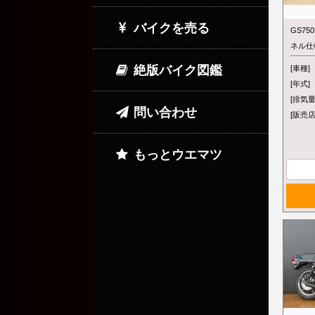
バイクを売る
GS75
ネル仕
絶版バイク図鑑
[車種]
[年式]
[排気量
問い合わせ
[販売店
もっとウエマツ