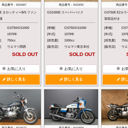
商品番号：S02687
商品番号：S02650
商品番号：
0E タロッティーB/S ファン
GS1000E スーパーバイク
GS750E E2カ
様
策部品付き
GS750/GS1000
[車種]
GS750/GS1000
[車種]
GS7
1979年
[年式]
1978年
[年式]
197
]
750cc
[排気量]
1000cc
[排気量]
750
]
ウエマツ関西
[販売店]
ウエマツ東京本社
[販売店]
ウエ
SOLD OUT
SOLD OUT
お気に入り
お気に入り
お
詳しく見る
詳しく見る
詳し
商品番号：S02677
商品番号：S02659
商品番号：