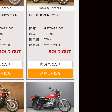
S02545
商品番号：S02689
モール付タックロー
GS750E BLACK E2カラー
50/GS1000
[車種]
GS750/GS1000
8年
[年式]
1978年
cc
[排気量]
750cc
マツ九州
[販売店]
ウエマツ東海
SOLD OUT
SOLD OUT
気に入り
お気に入り
く見る
詳しく見る