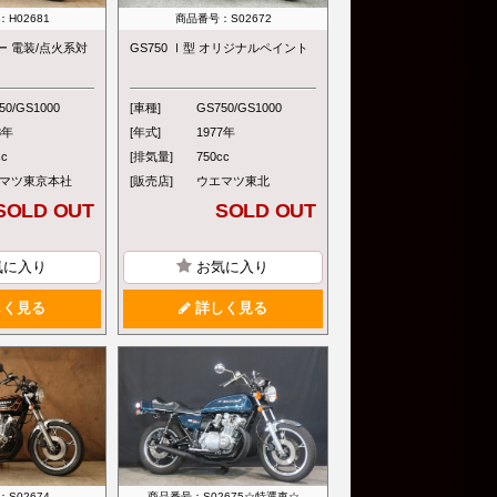
H02681
商品番号：S02672
ラー 電装/点火系対
GS750 Ⅰ型 オリジナルペイント
50/GS1000
[車種]
GS750/GS1000
8年
[年式]
1977年
cc
[排気量]
750cc
マツ東京本社
[販売店]
ウエマツ東北
SOLD OUT
SOLD OUT
気に入り
お気に入り
く見る
詳しく見る
S02674
商品番号：S02675☆特選車☆