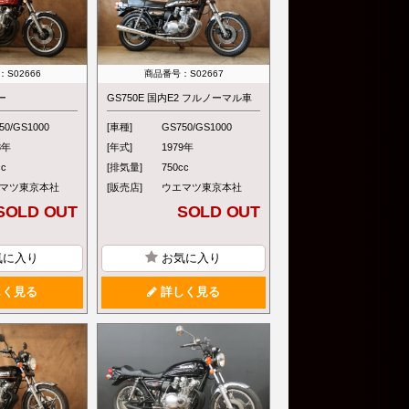
S02666
商品番号：S02667
ー
GS750E 国内E2 フルノーマル車
50/GS1000
[車種]
GS750/GS1000
8年
[年式]
1979年
cc
[排気量]
750cc
マツ東京本社
[販売店]
ウエマツ東京本社
SOLD OUT
SOLD OUT
気に入り
お気に入り
く見る
詳しく見る