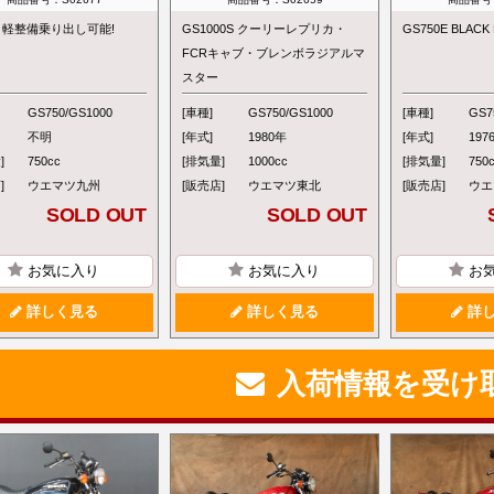
0 軽整備乗り出し可能!
GS1000S クーリーレプリカ・
GS750E BLAC
FCRキャブ・ブレンボラジアルマ
スター
GS750/GS1000
[車種]
GS750/GS1000
[車種]
GS7
不明
[年式]
1980年
[年式]
197
]
750cc
[排気量]
1000cc
[排気量]
750
]
ウエマツ九州
[販売店]
ウエマツ東北
[販売店]
ウエ
SOLD OUT
SOLD OUT
お気に入り
お気に入り
お
詳しく見る
詳しく見る
詳し
入荷情報を受け