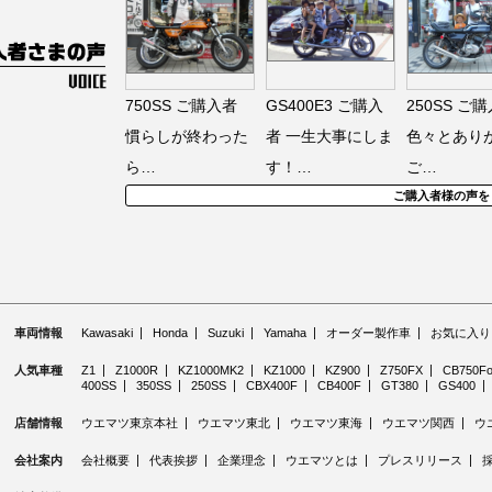
750SS
ご購入者
GS400E3
ご購入
250SS
ご購
慣らしが終わった
者
一生大事にしま
色々とあり
ら…
す！…
ご…
ご購入者様の声を
車両情報
Kawasaki
Honda
Suzuki
Yamaha
オーダー製作車
お気に入り
人気車種
Z1
Z1000R
KZ1000MK2
KZ1000
KZ900
Z750FX
CB750Fo
400SS
350SS
250SS
CBX400F
CB400F
GT380
GS400
店舗情報
ウエマツ東京本社
ウエマツ東北
ウエマツ東海
ウエマツ関西
ウ
会社案内
会社概要
代表挨拶
企業理念
ウエマツとは
プレスリリース