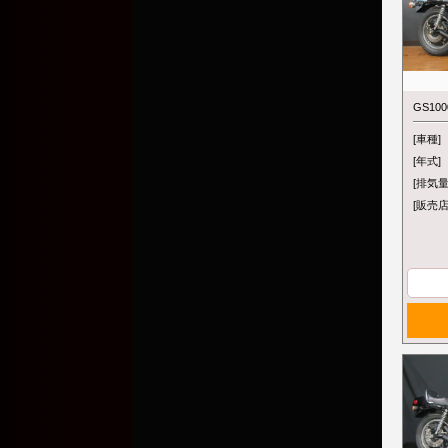
GS100
[車種]
[年式]
[排気量
[販売店