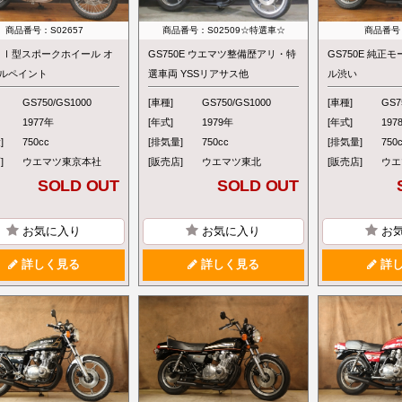
商品番号：S02657
商品番号：S02509☆特選車☆
商品番号：
50 Ⅰ型スポークホイール オ
GS750E ウエマツ整備歴アリ・特
GS750E 純正
ルペイント
選車両 YSSリアサス他
ル渋い
GS750/GS1000
[車種]
GS750/GS1000
[車種]
GS7
1977年
[年式]
1979年
[年式]
197
]
750cc
[排気量]
750cc
[排気量]
750
]
ウエマツ東京本社
[販売店]
ウエマツ東北
[販売店]
ウエ
SOLD OUT
SOLD OUT
お気に入り
お気に入り
お
詳しく見る
詳しく見る
詳し