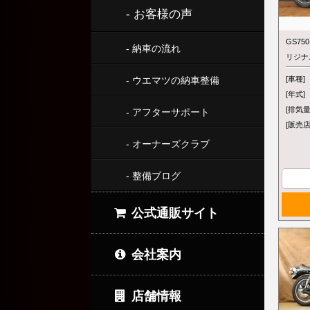
- お客様の声
GS7
- 納車の流れ
リジナ
- ウエマツの納車整備
[車種]
[年式]
[排気量
- アフターサポート
[販売店
- オーナーズクラブ
- 整備ブログ
公式通販サイト
会社案内
店舗情報