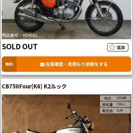
商品番号：H04665
SOLD OUT
在庫確認・見積もり依頼をする
無料
CB750Four(K6) K2ルック
1976年
年式
750cc
排気量
九州
販売店