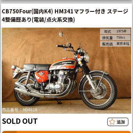
CB750Four(国内K4) HM341マフラー付き ステージ
4整備歴あり(電装/点火系交換)
1975年
年式
750cc
排気量
東京本社
販売店
商品番号：H04616
SOLD OUT