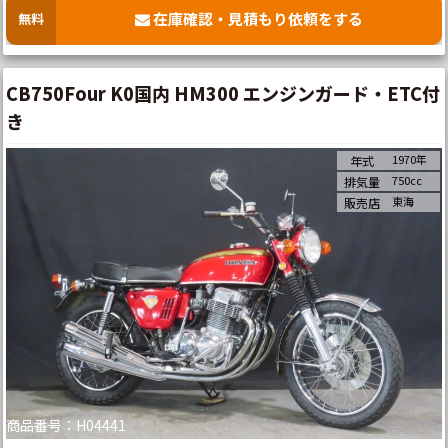
在庫確認・見積もり依頼をする
無料
CB750Four K0国内 HM300 エンジンガード・ETC付
き
1970年
年式
750cc
排気量
東海
販売店
商品番号：H04441