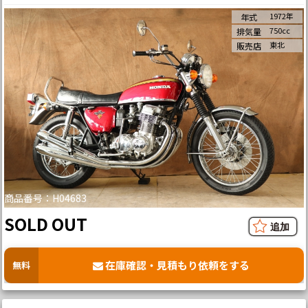
1972年
年式
750cc
排気量
東北
販売店
商品番号：H04683
SOLD OUT
在庫確認・見積もり依頼をする
無料