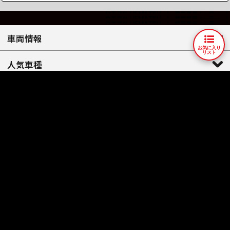
車両情報
お気に入り
リスト
人気車種
店舗情報
会社案内
納車整備
ウエマツ保証 各種
アフターサポート
買取 / 下取り