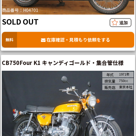
商品番号：H04701
SOLD OUT
在庫確認・見積もり依頼をする
無料
CB750Four K1 キャンディゴールド・集合管仕様
1971年
年式
750cc
排気量
東京本社
販売店