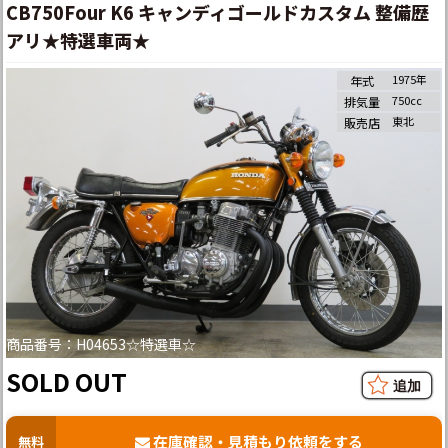
CB750Four K6 キャンディゴールドカスタム 整備歴
アリ★特選車両★
1975年
年式
750cc
排気量
東北
販売店
商品番号：H04653☆特選車☆
SOLD OUT
在庫確認・見積もり依頼をする
無料