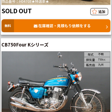
商品番号：H04708★特選車★
SOLD OUT
在庫確認・見積もり依頼をする
無料
CB750Four Kシリーズ
不明
年式
750cc
排気量
九州
販売店