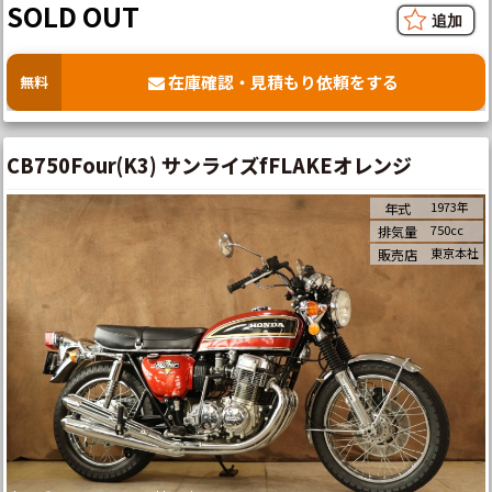
SOLD OUT
在庫確認・見積もり依頼をする
無料
CB750Four(K3) サンライズfFLAKEオレンジ
1973年
年式
750cc
排気量
東京本社
販売店