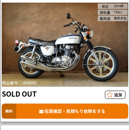
1974年
年式
750cc
排気量
東京本社
販売店
商品番号：H04690
SOLD OUT
在庫確認・見積もり依頼をする
無料