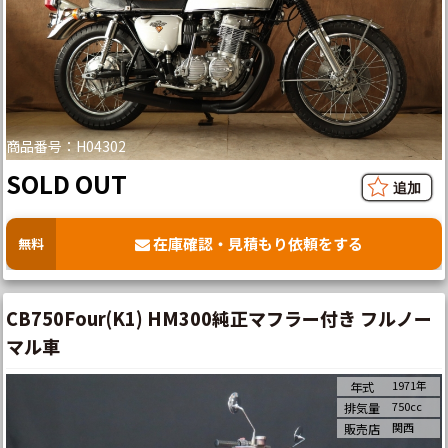
商品番号：H04302
SOLD OUT
在庫確認・見積もり依頼をする
無料
CB750Four(K1) HM300純正マフラー付き フルノー
マル車
1971年
年式
750cc
排気量
関西
販売店