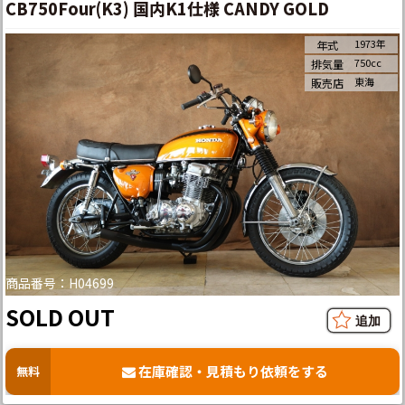
CB750Four(K3) 国内K1仕様 CANDY GOLD
1973年
年式
750cc
排気量
東海
販売店
商品番号：H04699
SOLD OUT
在庫確認・見積もり依頼をする
無料