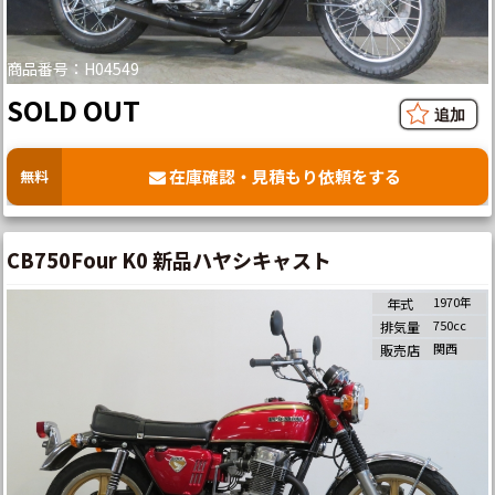
商品番号：H04549
SOLD OUT
在庫確認・見積もり依頼をする
無料
CB750Four K0 新品ハヤシキャスト
1970年
年式
750cc
排気量
関西
販売店