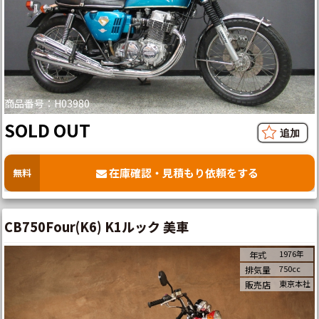
商品番号：H03980
SOLD OUT
在庫確認・見積もり依頼をする
無料
CB750Four(K6) K1ルック 美車
1976年
年式
750cc
排気量
東京本社
販売店