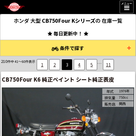
メニュー
ホンダ 大型
CB750Four Kシリーズ
の
在庫一覧
毎日更新中！
条件で探す
210
件中 41～60件表示
…
1
2
3
4
5
11
CB750Four K6 純正ペイント シート純正表皮
1976年
年式
750cc
排気量
関西
販売店