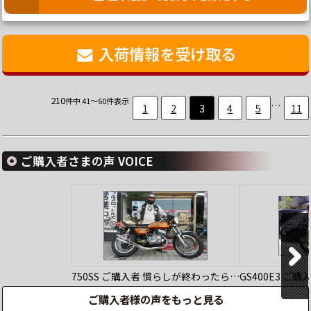
入荷情報を受け取る
210
件中 41～60件表示
…
1
2
3
4
5
11
ご購入者さまの声 VOICE
750SS
ご購入者
慣らしが終わったら…
GS400E3
ご購
ご購入者様の声をもっと見る