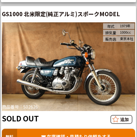
GS1000 北米限定(純正アルミ)スポークMODEL
1979年
年式
1000cc
排気量
東京本社
販売店
商品番号：S02626
SOLD OUT
在庫確認・見積もり依頼をする
無料