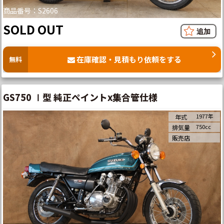
商品番号：S2606
SOLD OUT
在庫確認・見積もり依頼をする
無料
GS750 Ⅰ型 純正ペイントx集合管仕様
1977年
年式
750cc
排気量
販売店