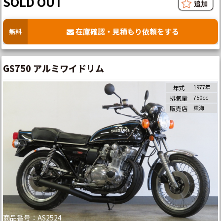
SOLD OUT
在庫確認・見積もり依頼をする
無料
GS750 アルミワイドリム
1977年
年式
750cc
排気量
東海
販売店
商品番号：AS2524