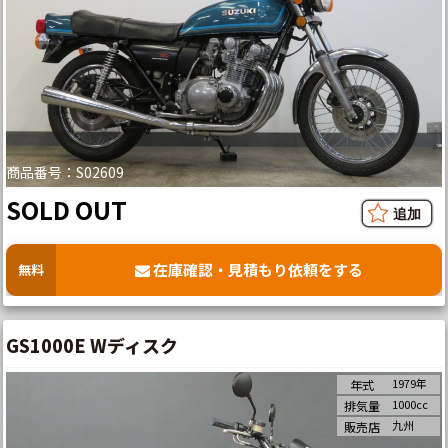
商品番号：S02609
SOLD OUT
在庫確認・見積もり依頼をする
無料
GS1000E Wディスク
1979年
年式
1000cc
排気量
九州
販売店