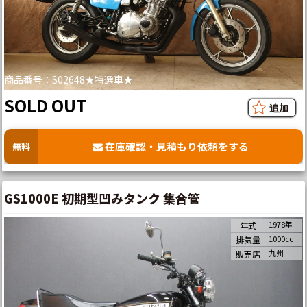
商品番号：S02648★特選車★
SOLD OUT
在庫確認・見積もり依頼をする
無料
GS1000E 初期型凹みタンク 集合管
1978年
年式
1000cc
排気量
九州
販売店