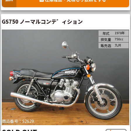
GS750 ノーマルコンテ゛ィション
1978年
年式
750cc
排気量
九州
販売店
商品番号：S2629