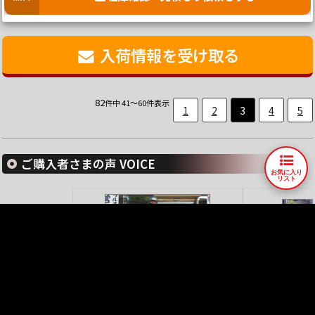
入荷情報を受け取る
82
件中 41～60件表示
1
2
3
4
5
ご購入者さまの声 VOICE
お気に入り
リスト
750SS
ご購入者
慣らしが終わったら…
GS400E3
ご購
ご購入者様の声をもっと見る