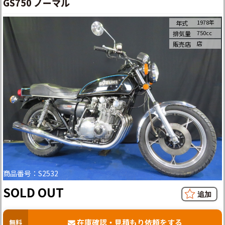
GS750 ノーマル
1978年
年式
750cc
排気量
店
販売店
商品番号：S2532
SOLD OUT
在庫確認・見積もり依頼をする
無料