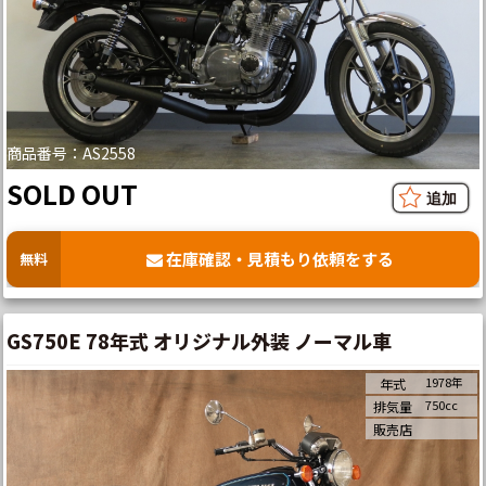
商品番号：AS2558
SOLD OUT
在庫確認・見積もり依頼をする
無料
GS750E 78年式 オリジナル外装 ノーマル車
1978年
年式
750cc
排気量
販売店