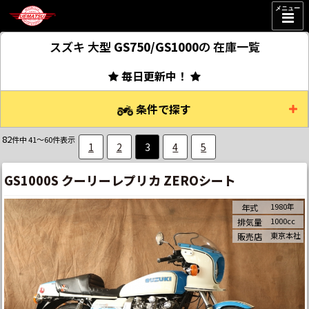
メニュー
スズキ 大型
GS750/GS1000
の
在庫一覧
毎日更新中！
条件で探す
82
件中 41～60件表示
1
2
3
4
5
GS1000S クーリーレプリカ ZEROシート
1980年
年式
1000cc
排気量
東京本社
販売店