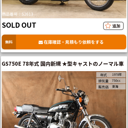
商品番号：S2613
SOLD OUT
在庫確認・見積もり依頼をする
無料
GS750E 78年式 国内新規 ★型キャストのノーマル車
1978年
年式
750cc
排気量
東海
販売店