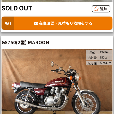
SOLD OUT
在庫確認・見積もり依頼をする
無料
GS750(2型) MAROON
1978年
年式
750cc
排気量
東京本社
販売店