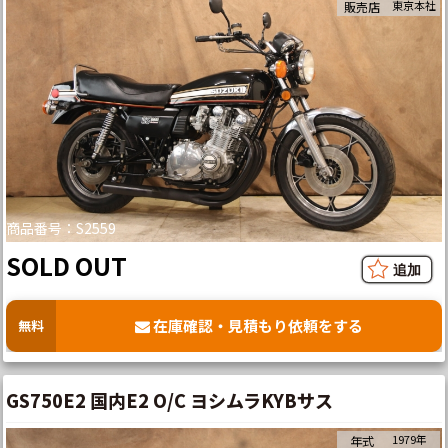
東京本社
販売店
商品番号：S2559
SOLD OUT
在庫確認・見積もり依頼をする
無料
GS750E2 国内E2 O/C ヨシムラKYBサス
1979年
年式