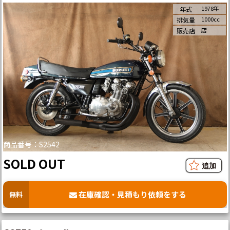
1978年
年式
1000cc
排気量
店
販売店
商品番号：S2542
SOLD OUT
在庫確認・見積もり依頼をする
無料