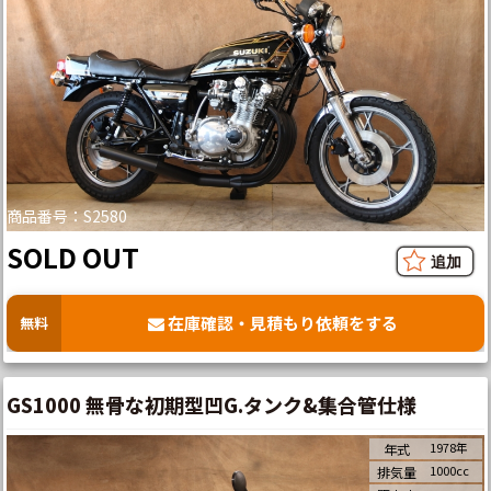
商品番号：S2580
SOLD OUT
在庫確認・見積もり依頼をする
無料
GS1000 無骨な初期型凹G.タンク&集合管仕様
1978年
年式
1000cc
排気量