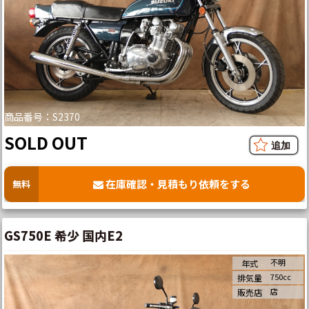
商品番号：S2370
SOLD OUT
在庫確認・見積もり依頼をする
無料
GS750E 希少 国内E2
不明
年式
750cc
排気量
店
販売店