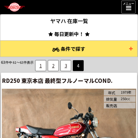
メニュー
ヤマハ
在庫一覧
毎日更新中！
条件で探す
63
件中 61～63件表示
1
2
3
4
RD250 東京本店 最終型フルノーマルCOND.
1979年
年式
250cc
排気量
販売店