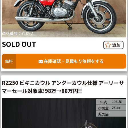
商品番号：Y1082
SOLD OUT
在庫確認・見積もり依頼をする
無料
RZ250 ビキニカウル アンダーカウル仕様 アーリーサ
マーセール対象車!98万→88万円!!
1981年
年式
250cc
排気量
販売店