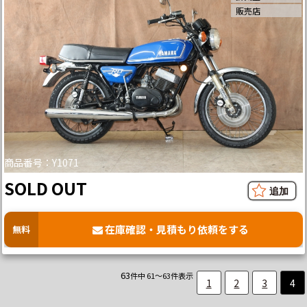
販売店
商品番号：Y1071
SOLD OUT
在庫確認・見積もり依頼をする
無料
63
件中 61～63件表示
1
2
3
4