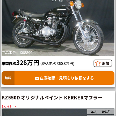
商品番号：K08899
328万円
車両価格
(税込価格 360.8万円)
在庫確認・見積もり依頼をする
無料
KZ550D オリジナルペイント KERKERマフラー
9
人検討中
1981年
年式