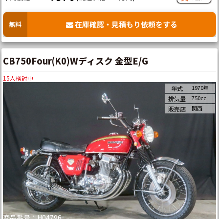
在庫確認・見積もり依頼をする
無料
CB750Four(K0)Wディスク 金型E/G
15
人検討中
1970年
年式
750cc
排気量
関西
販売店
商品番号：H04796