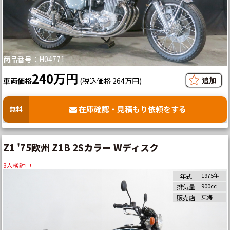
商品番号：H04771
240万円
車両価格
(税込価格 264万円)
在庫確認・見積もり依頼をする
無料
Z1 '75欧州 Z1B 2Sカラー Wディスク
3
人検討中
1975年
年式
900cc
排気量
東海
販売店