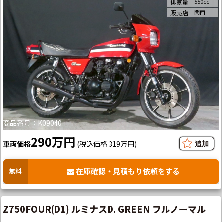
550cc
排気量
関西
販売店
商品番号：K09040
290万円
車両価格
(税込価格 319万円)
在庫確認・見積もり依頼をする
無料
Z750FOUR(D1) ルミナスD. GREEN フルノーマル