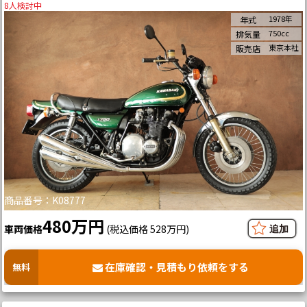
8
人検討中
1978年
年式
750cc
排気量
東京本社
販売店
商品番号：K08777
480万円
車両価格
(税込価格 528万円)
在庫確認・見積もり依頼をする
無料