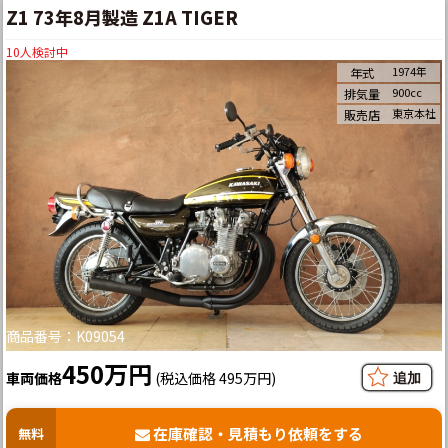
Z1 73年8月製造 Z1A TIGER
10
人検討中
1974年
年式
900cc
排気量
東京本社
販売店
商品番号：K09054
450万円
車両価格
(税込価格 495万円)
在庫確認・見積もり依頼をする
無料