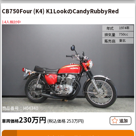
CB750Four (K4) K1LookのCandyRubbyRed
14
人検討中
1974年
年式
750cc
排気量
東北
販売店
商品番号：H04340
230万円
車両価格
(税込価格 253万円)