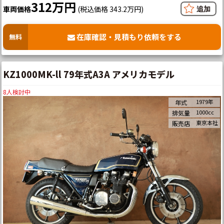
312万円
車両価格
(税込価格 343.2万円)
在庫確認・見積もり依頼をする
無料
KZ1000MK-ll 79年式A3A アメリカモデル
8
人検討中
1979年
年式
1000cc
排気量
東京本社
販売店