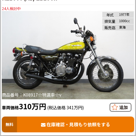
24
人検討中
1977年
年式
1000cc
排気量
東海
販売店
商品番号：K08917☆特選車☆v
310万円
車両価格
(税込価格 341万円)
在庫確認・見積もり依頼をする
無料