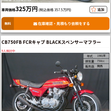
325万円
車両価格
(税込価格 357.5万円)
在庫確認・見積もり依頼をする
無料
CB750FB FCRキャブ BLACKスペンサーマフラー
9
人検討中
1981年
年式
750cc
排気量
関西
販売店