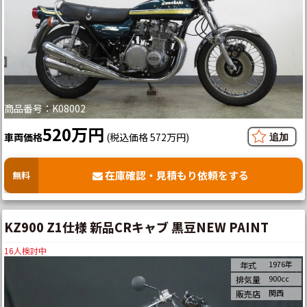
商品番号：K08002
520万円
車両価格
(税込価格 572万円)
在庫確認・見積もり依頼をする
無料
KZ900 Z1仕様 新品CRキャブ 黒豆NEW PAINT
16
人検討中
1976年
年式
900cc
排気量
関西
販売店