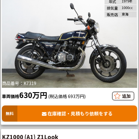
1979年
年式
1000cc
排気量
東海
販売店
商品番号：K7319
630万円
車両価格
(税込価格 693万円)
在庫確認・見積もり依頼をする
無料
KZ1000 (A1) Z1Look