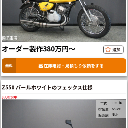
商品番号：
オーダー製作380万円～
在庫確認・見積もり依頼をする
無料
Z550 パールホワイトのフェックス仕様
9
人検討中
1981年
年式
550cc
排気量
東北
販売店