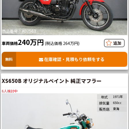
商品番号：K07563
240万円
車両価格
(税込価格 264万円)
在庫確認・見積もり依頼をする
無料
XS650B オリジナルペイント 純正マフラー
6
人検討中
1971年
年式
650cc
排気量
東海
販売店