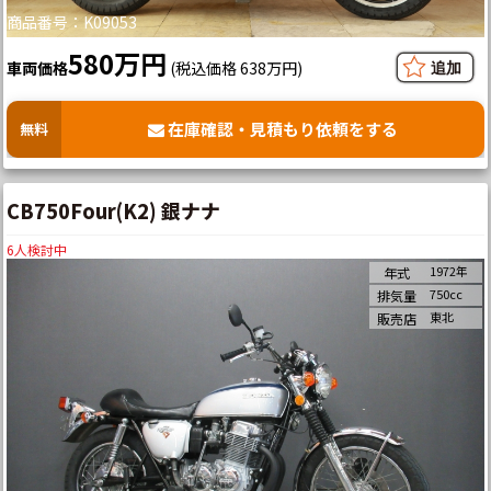
商品番号：K09053
580万円
車両価格
(税込価格 638万円)
在庫確認・見積もり依頼をする
無料
CB750Four(K2) 銀ナナ
6
人検討中
1972年
年式
750cc
排気量
東北
販売店