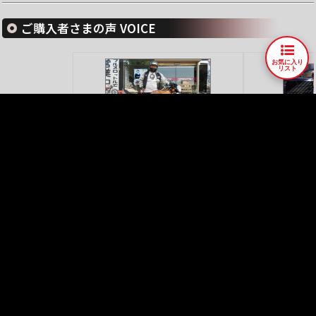
ご購入者さまの声 VOICE
お気に入り
リスト
750SS
ご購入者
慣らしが終わったら…
GS400E3
ご購
ご購入者様の声をもっと見る
車両情報
人気車種
店舗情報