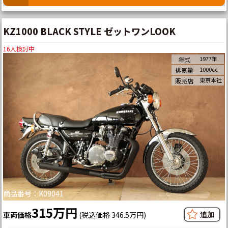
KZ1000 BLACK STYLE ゼットワンLOOK
16
人検討中
1977年
年式
1000cc
排気量
東京本社
販売店
商品番号：K09041
315万円
車両価格
(税込価格 346.5万円)