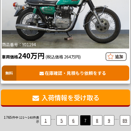
商品番号：Y01194
240万円
車両価格
(税込価格 264万円)
在庫確認・見積もり依頼をする
無料
入荷情報を受け取る
1765
件中 121～140件表
…
…
1
5
6
7
8
9
89
示