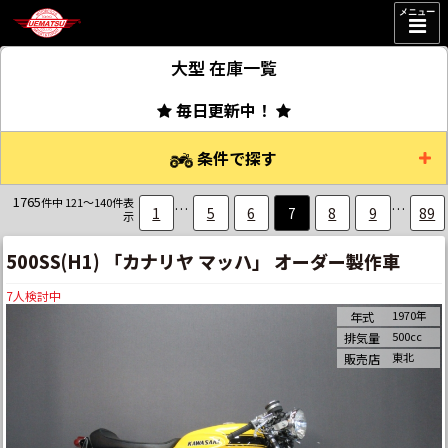
メニュー
大型
在庫一覧
毎日更新中！
条件で探す
1765
件中 121～140件表
…
…
1
5
6
7
8
9
89
示
500SS(H1) 「カナリヤ マッハ」 オーダー製作車
7
人検討中
1970年
年式
500cc
排気量
東北
販売店