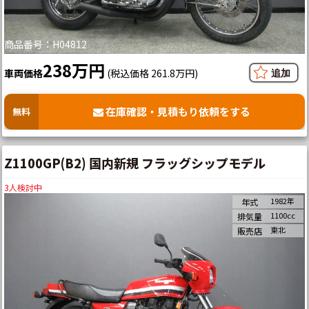
商品番号：H04812
238万円
車両価格
(税込価格 261.8万円)
在庫確認・見積もり依頼をする
無料
Z1100GP(B2) 国内新規 フラッグシップモデル
3
人検討中
1982年
年式
1100cc
排気量
東北
販売店