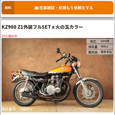
在庫確認・見積もり依頼をする
無料
KZ900 Z1外装フルSET x 火の玉カラー
20
人検討中
1976年
年式
900cc
排気量
東京本社
販売店
商品番号：K09000