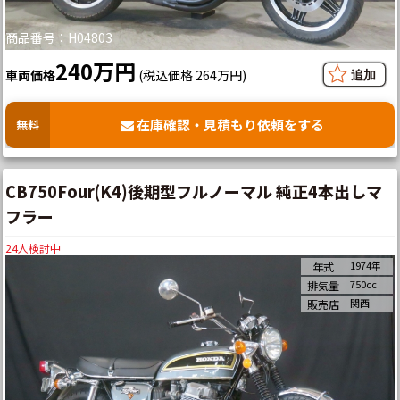
商品番号：H04803
240万円
車両価格
(税込価格 264万円)
在庫確認・見積もり依頼をする
無料
CB750Four(K4)後期型フルノーマル 純正4本出しマ
フラー
24
人検討中
1974年
年式
750cc
排気量
関西
販売店