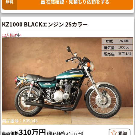
在庫確認・見積もり依頼をする
無料
KZ1000 BLACKエンジン 2Sカラー
12
人検討中
1977年
年式
1000cc
排気量
東京本社
販売店
商品番号：K09043
310万円
車両価格
(税込価格 341万円)