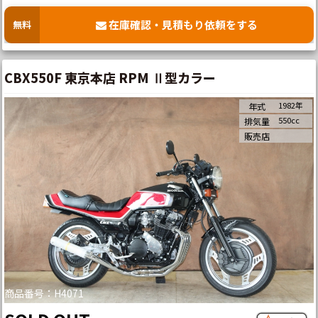
在庫確認・見積もり依頼をする
無料
CBX550F 東京本店 RPM Ⅱ型カラー
1982年
年式
550cc
排気量
販売店
商品番号：H4071