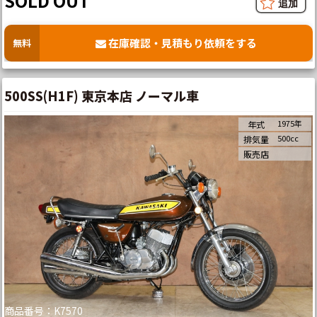
SOLD OUT
在庫確認・見積もり依頼をする
無料
500SS(H1F) 東京本店 ノーマル車
1975年
年式
500cc
排気量
販売店
商品番号：K7570