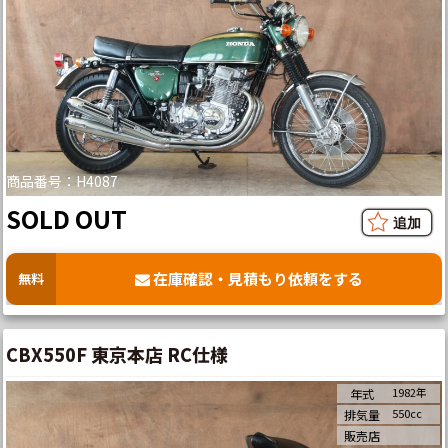
商品番号：H4087
SOLD OUT
在庫確認・見積もり依頼をする
無料
CBX550F 東京本店 RC仕様
1982年
年式
550cc
排気量
販売店