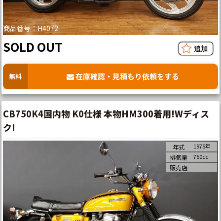
商品番号：H4072
SOLD OUT
在庫確認・見積もり依頼をする
無料
CB750K4国内物 K0仕様 本物HM300着用!Wディス
ク!
1975年
年式
750cc
排気量
販売店