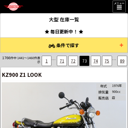
メニュー
大型
在庫一覧
毎日更新中！
条件で探す
1766
件中 1441～1460件表
…
…
1
71
72
73
74
75
89
示
KZ900 Z1 LOOK
1976年
年式
900cc
排気量
店
販売店