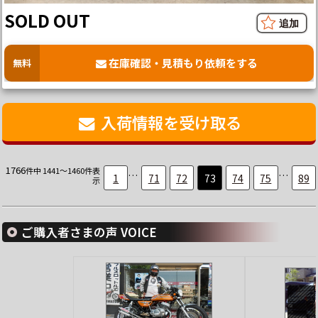
SOLD OUT
在庫確認・見積もり依頼をする
無料
入荷情報を受け取る
1766
件中 1441～1460件表
…
…
1
71
72
73
74
75
89
示
ご購入者さまの声 VOICE