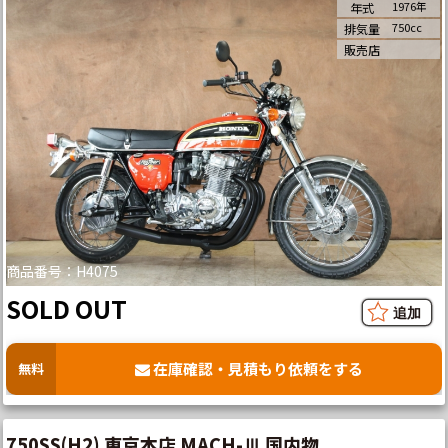
1976年
年式
750cc
排気量
販売店
商品番号：H4075
SOLD OUT
在庫確認・見積もり依頼をする
無料
750SS(H2) 東京本店 MACH-Ⅲ 国内物