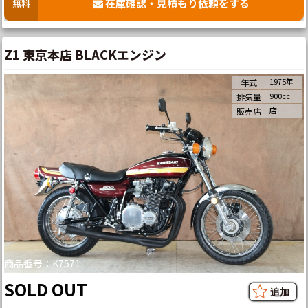
在庫確認・見積もり依頼をする
無料
Z1 東京本店 BLACKエンジン
1975年
年式
900cc
排気量
店
販売店
商品番号：K7571
SOLD OUT