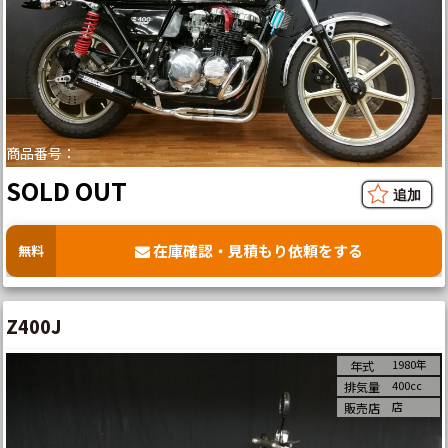
商品番号：
SOLD OUT
在庫確認・見積もり依頼をする
無料
Z400J
1980年
年式
400cc
排気量
店
販売店