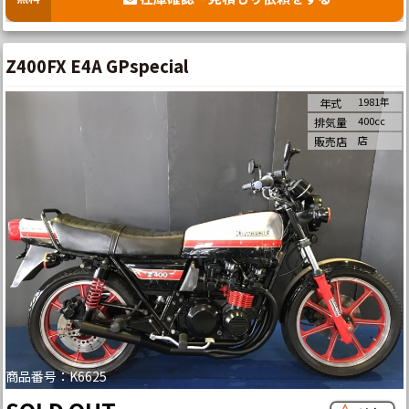
Z400FX E4A GPspecial
1981年
年式
400cc
排気量
店
販売店
商品番号：K6625