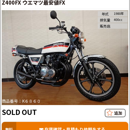
Z400FX ウエマツ最安値FX
1980年
年式
400cc
排気量
販売店
商品番号：K６８６０
SOLD OUT
在庫確認・見積もり依頼をする
無料