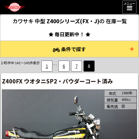
メニュー
カワサキ 中型
Z400シリーズ(FX・J)
の
在庫一覧
毎日更新中！
条件で探す
145
件中 141～145件表示
…
1
6
7
8
Z400FX ウオタニSP2・パウダーコート済み
1980年
年式
400cc
排気量
店
販売店