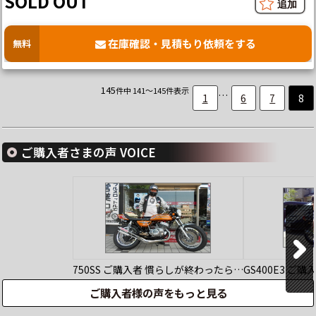
SOLD OUT
在庫確認・見積もり依頼をする
無料
145
件中 141～145件表示
…
1
6
7
8
ご購入者さまの声 VOICE
750SS
ご購入者
慣らしが終わったら…
GS400E3
ご購
ご購入者様の声をもっと見る