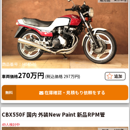
商品番号：H04576
270万円
車両価格
(税込価格 297万円)
在庫確認・見積もり依頼をする
無料
CBX550F 国内 外装New Paint 新品RPM管
49
人検討中