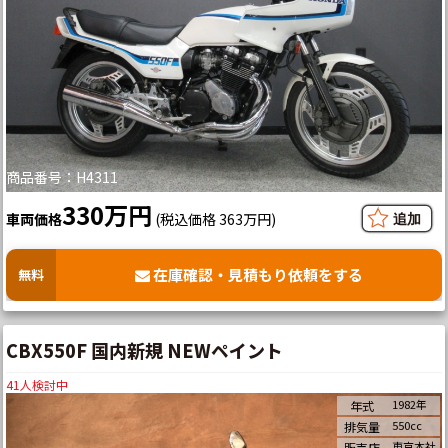
商品番号：H4311
330万円
車両価格
(税込価格 363万円)
在庫確認・見積もり依頼をする
無料
CBX550F 国内新規 NEWペイント
41
人検討中
1982年
年式
550cc
排気量
東京本社
販売店