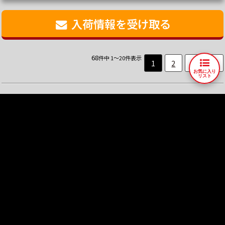
入荷情報を受け取る
68
件中 1～20件表示
1
2
3
4
お気に入り
リスト
ご購入者さまの声 VOICE
750SS
ご購入者
慣らしが終わったら…
GS400E3
ご購
ご購入者様の声をもっと見る