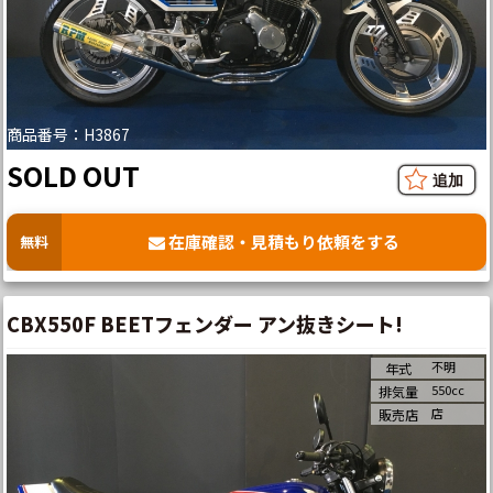
商品番号：H3867
SOLD OUT
在庫確認・見積もり依頼をする
無料
CBX550F BEETフェンダー アン抜きシート!
不明
年式
550cc
排気量
店
販売店