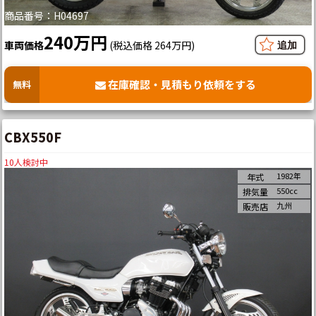
商品番号：H04697
240万円
車両価格
(税込価格 264万円)
在庫確認・見積もり依頼をする
無料
CBX550F
10
人検討中
1982年
年式
550cc
排気量
九州
販売店