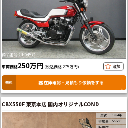
商品番号：H04571
250万円
車両価格
(税込価格 275万円)
在庫確認・見積もり依頼をする
無料
CBX550F 東京本店 国内オリジナルCOND
1984年
年式
550cc
排気量
販売店