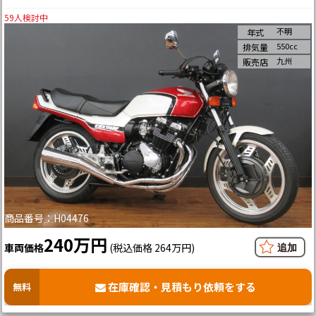
59
人検討中
不明
年式
550cc
排気量
九州
販売店
商品番号：H04476
240万円
車両価格
(税込価格 264万円)
在庫確認・見積もり依頼をする
無料