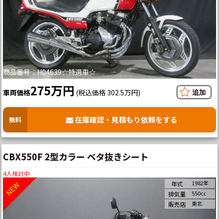
商品番号：H04639☆特選車☆
275万円
車両価格
(税込価格 302.5万円)
在庫確認・見積もり依頼をする
無料
CBX550F 2型カラー ベタ抜きシート
4
人検討中
1982年
年式
550cc
排気量
東北
販売店