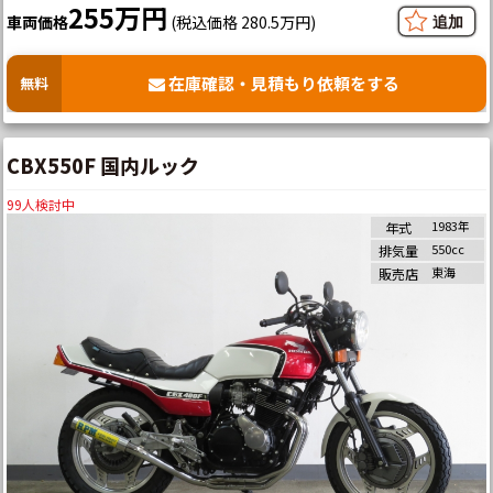
255万円
車両価格
(税込価格 280.5万円)
在庫確認・見積もり依頼をする
無料
CBX550F 国内ルック
99
人検討中
1983年
年式
550cc
排気量
東海
販売店