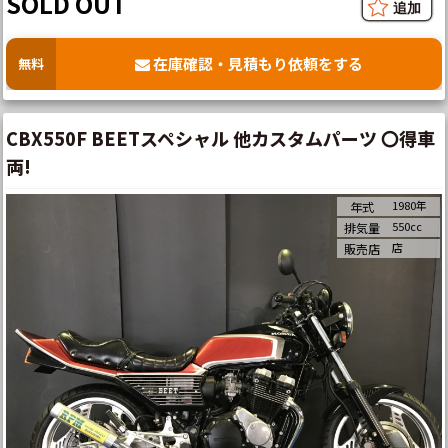
SOLD OUT
在庫確認・見積もり依頼をする
無料
CBX550F BEETスペシャル 他カスタムパーツ 〇得車
両!
1980年
年式
550cc
排気量
店
販売店