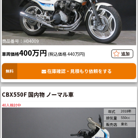
商品番号：H04009
400万円
車両価格
(税込価格 440万円)
在庫確認・見積もり依頼をする
無料
CBX550F 国内物 ノーマル車
40
人検討中
2018年
年式
550cc
排気量
東北
販売店