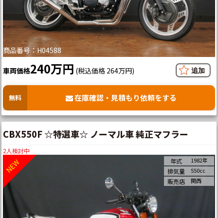
商品番号：H04588
240万円
車両価格
(税込価格 264万円)
在庫確認・見積もり依頼をする
無料
CBX550F ☆特選車☆ ノーマル車 純正マフラー
2
人検討中
1982年
年式
550cc
排気量
関西
販売店