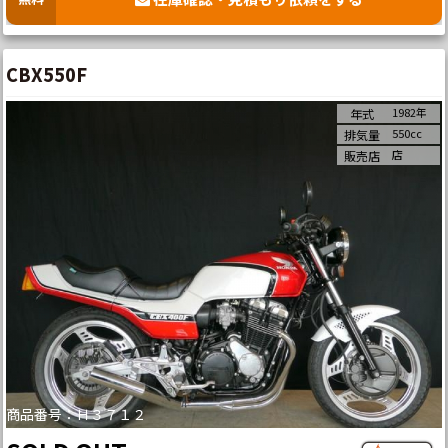
CBX550F
1982年
年式
550cc
排気量
店
販売店
商品番号：Ｈ３７１２