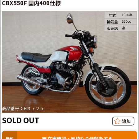
CBX550F 国内400仕様
1980年
年式
550cc
排気量
店
販売店
商品番号：H３７２５
SOLD OUT
在庫確認・見積もり依頼をする
無料