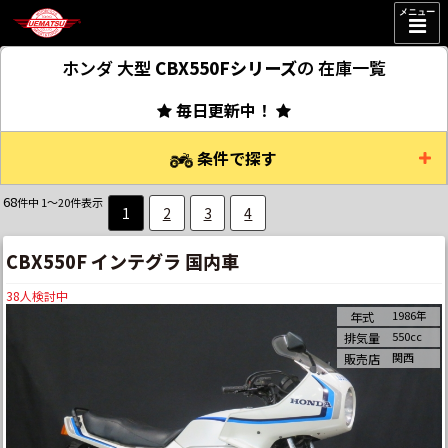
メニュー
ホンダ 大型
CBX550Fシリーズ
の
在庫一覧
毎日更新中！
条件で探す
68
件中 1～20件表示
1
2
3
4
CBX550F インテグラ 国内車
38
人検討中
1986年
年式
550cc
排気量
関西
販売店