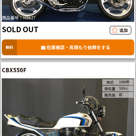
商品番号：H3627
SOLD OUT
在庫確認・見積もり依頼をする
無料
CBX550F
1980年
年式
550cc
排気量
店
販売店