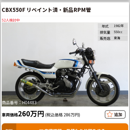
CBX550F リペイント済・新品RPM管
52
人検討中
1982年
年式
550cc
排気量
東海
販売店
商品番号：H04483
260万円
車両価格
(税込価格 286万円)