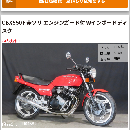
在庫確認・見積もり依頼をする
無料
CBX550F 赤ソリ エンジンガード付 Wインボードディ
スク
24
人検討中
1982年
年式
550cc
排気量
関西
販売店
商品番号：H04582