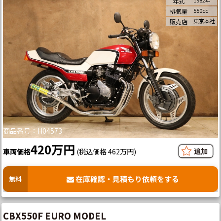
1982年
年式
550cc
排気量
東京本社
販売店
商品番号：H04573
420万円
車両価格
(税込価格 462万円)
在庫確認・見積もり依頼をする
無料
CBX550F EURO MODEL