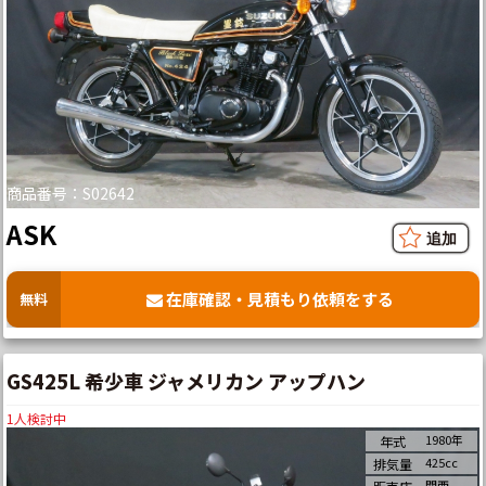
商品番号：S02642
ASK
在庫確認・見積もり依頼をする
無料
GS425L 希少車 ジャメリカン アップハン
1
人検討中
1980年
年式
425cc
排気量
関西