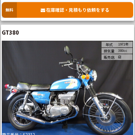
在庫確認・見積もり依頼をする
無料
GT380
1972年
年式
380cc
排気量
店
販売店
商品番号：S2312