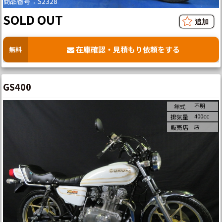
商品番号：S2328
SOLD OUT
在庫確認・見積もり依頼をする
無料
GS400
不明
年式
400cc
排気量
店
販売店