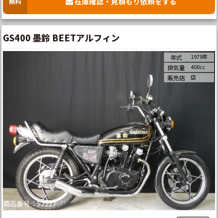
在庫確認・見積もり依頼をする
無料
GS400 墨鈴 BEETアルフィン
1979年
年式
400cc
排気量
店
販売店
商品番号：S2227