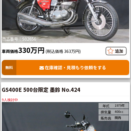
商品番号：S02656
330万円
車両価格
(税込価格 363万円)
在庫確認・見積もり依頼をする
無料
GS400E 500台限定 墨鈴 No.424
9
人検討中
1979年
年式
400cc
排気量
関西
販売店