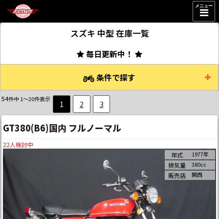
メニュー
スズキ 中型
在庫一覧
毎日更新中！
条件で探す
54
件中 1～20件表示
1
2
3
GT380(B6)国内 フルノーマル
22
人検討中
1977年
年式
380cc
排気量
関西
販売店