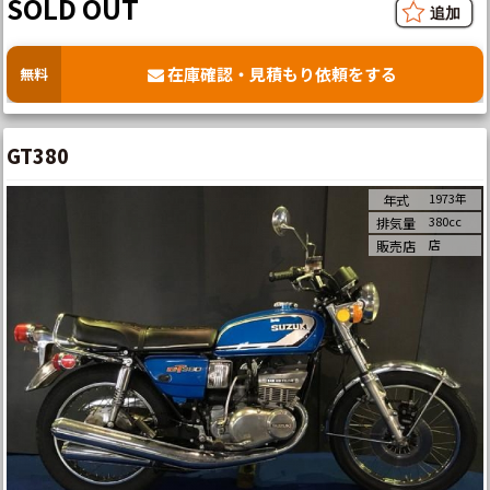
SOLD OUT
在庫確認・見積もり依頼をする
無料
GT380
1973年
年式
380cc
排気量
店
販売店