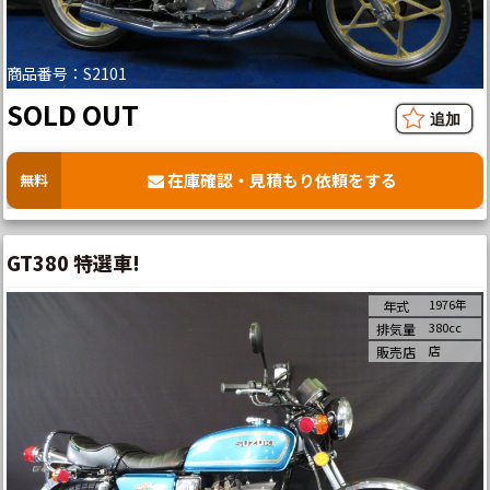
商品番号：S2101
SOLD OUT
在庫確認・見積もり依頼をする
無料
GT380 特選車!
1976年
年式
380cc
排気量
店
販売店