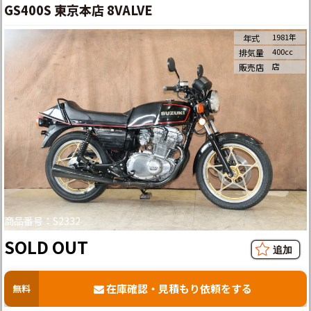
GS400S 東京本店 8VALVE
1981年
年式
400cc
排気量
店
販売店
商品番号：S2332
SOLD OUT
在庫確認・見積もり依頼をする
無料