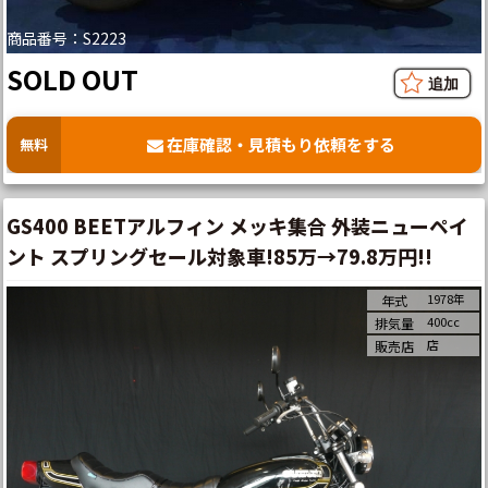
商品番号：S2223
SOLD OUT
在庫確認・見積もり依頼をする
無料
GS400 BEETアルフィン メッキ集合 外装ニューペイ
ント スプリングセール対象車!85万→79.8万円!!
1978年
年式
400cc
排気量
店
販売店