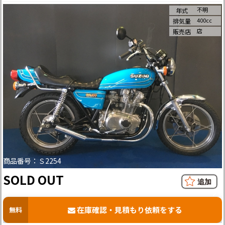
不明
年式
400cc
排気量
店
販売店
商品番号：Ｓ2254
SOLD OUT
在庫確認・見積もり依頼をする
無料