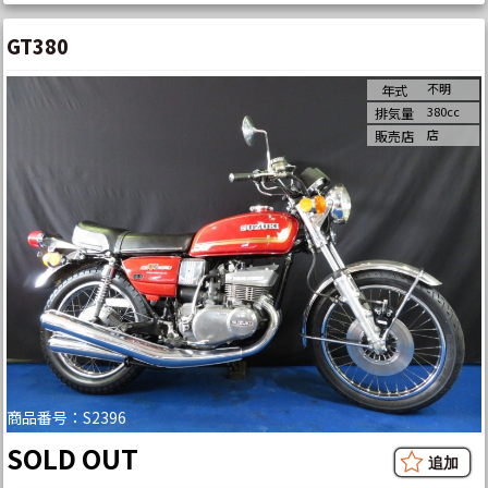
GT380
不明
年式
380cc
排気量
店
販売店
商品番号：S2396
SOLD OUT