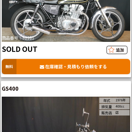
商品番号：S2181
SOLD OUT
在庫確認・見積もり依頼をする
無料
GS400
1976年
年式
400cc
排気量
店
販売店