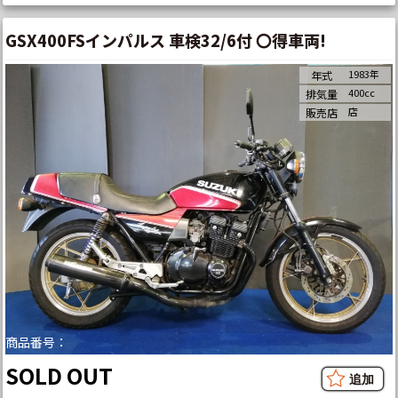
GSX400FSインパルス 車検32/6付 〇得車両!
1983年
年式
400cc
排気量
店
販売店
商品番号：
SOLD OUT