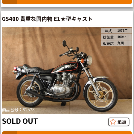
GS400 貴重な国内物 E1★型キャスト
1978年
年式
400cc
排気量
九州
販売店
商品番号：S2528
SOLD OUT