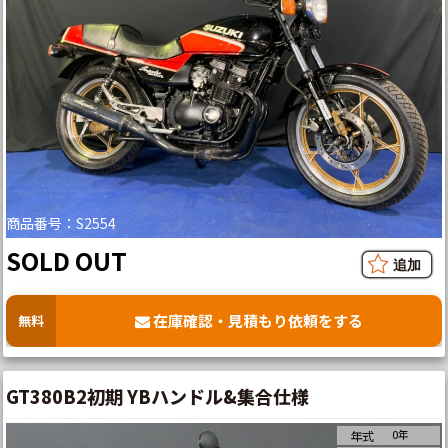
商品番号：S2554
SOLD OUT
在庫確認・見積もり依頼をする
無料
GT380B2初期 YBハンドル&集合仕様
0年
年式