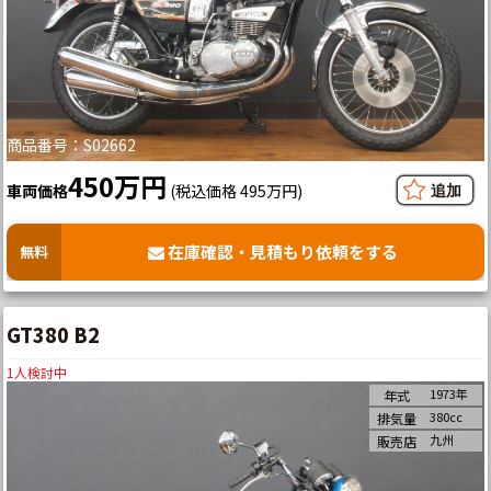
商品番号：S02662
450万円
車両価格
(税込価格 495万円)
在庫確認・見積もり依頼をする
無料
GT380 B2
1
人検討中
1973年
年式
380cc
排気量
九州
販売店