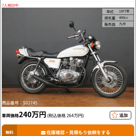
7
人検討中
1977年
年式
400cc
排気量
九州
販売店
商品番号：S02745
240万円
車両価格
(税込価格 264万円)
在庫確認・見積もり依頼をする
無料