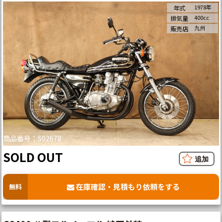
1978年
年式
400cc
排気量
九州
販売店
商品番号：S02678
SOLD OUT
在庫確認・見積もり依頼をする
無料