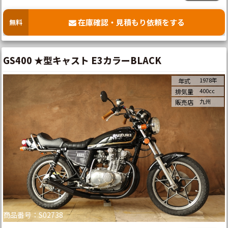
在庫確認・見積もり依頼をする
無料
GS400 ★型キャスト E3カラーBLACK
1978年
年式
400cc
排気量
九州
販売店
商品番号：S02738