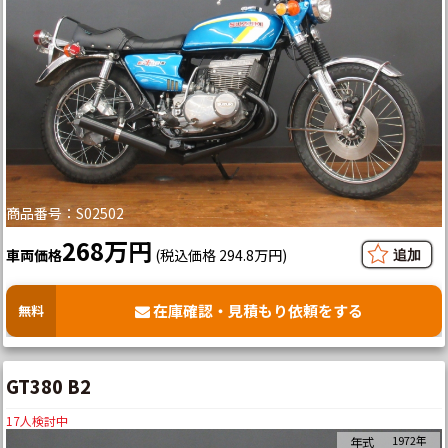
商品番号：S02502
268万円
車両価格
(税込価格 294.8万円)
在庫確認・見積もり依頼をする
無料
GT380 B2
17
人検討中
1972年
年式