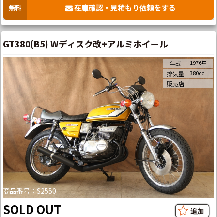
在庫確認・見積もり依頼をする
無料
GT380(B5) Wディスク改+アルミホイール
1976年
年式
380cc
排気量
販売店
商品番号：S2550
SOLD OUT