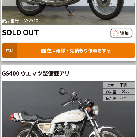
商品番号：AS2510
SOLD OUT
在庫確認・見積もり依頼をする
無料
GS400 ウエマツ整備歴アリ
不明
年式
400cc
排気量
九州
販売店