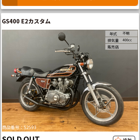
GS400 E2カスタム
不明
年式
400cc
排気量
販売店
商品番号：S2593
SOLD OUT