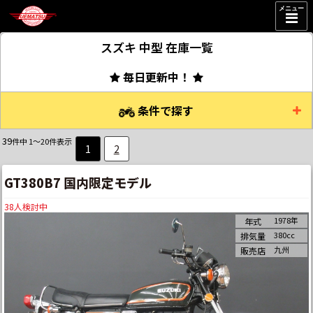
メニュー
スズキ 中型
在庫一覧
毎日更新中！
条件で探す
39
件中 1～20件表示
1
2
GT380B7 国内限定モデル
38
人検討中
1978年
年式
380cc
排気量
九州
販売店