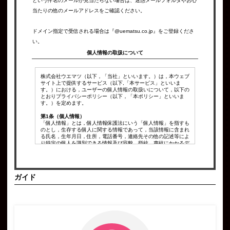
という件名のメールが見当たらない場合は、迷惑メールフォルダやお心
当たりの他のメールアドレスをご確認ください。
ドメイン指定で受信される場合は『@uematsu.co.jp』をご登録くださ
い。
個人情報の取扱について
株式会社ウエマツ（以下，「当社」といいます。）は，本ウェブ
サイト上で提供するサービス（以下,「本サービス」といいま
す。）における，ユーザーの個人情報の取扱いについて，以下の
とおりプライバシーポリシー（以下，「本ポリシー」といいま
す。）を定めます。
第1条（個人情報）
「個人情報」とは，個人情報保護法にいう「個人情報」を指すも
のとし，生存する個人に関する情報であって，当該情報に含まれ
る氏名，生年月日，住所，電話番号，連絡先その他の記述等によ
り特定の個人を識別できる情報及び容貌，指紋，声紋にかかるデ
ータ，及び健康保険証の保険者番号などの当該情報単体から特定
の個人を識別できる情報（個人識別情報）を指します。
第2条（個人情報の収集方法）
ガイド
当社は，ユーザーが利用登録をする際に氏名，生年月日，住所，
電話番号，メールアドレス，銀行口座番号，クレジットカード番
号，運転免許証番号などの個人情報をお尋ねすることがありま
す。また，ユーザーと提携先などとの間でなされたユーザーの個
人情報を含む取引記録や決済に関する情報を,当社の提携先（情
報提供元，広告主，広告配信先などを含みます。以下，｢提携先｣
といいます。）などから収集することがあります。
第3条（個人情報を収集・利用する目的）