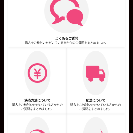
当社が個人情報を収集・利用する目的は，以下のとおりです。
当社サービスの提供・運営のため
ユーザーからのお問い合わせに回答するため（本人確認を行うこ
とを含む）
ユーザーが利用中のサービスの新機能，更新情報，キャンペーン
等及び当社が提供する他のサービスの案内のメールを送付するた
め
メンテナンス，重要なお知らせなど必要に応じたご連絡のため
よくあるご質問
広告，宣伝，マーケティングへの活用のため
利用規約に違反したユーザーや，不正・不当な目的でサービスを
購入をご検討いただいている方からのご質問をまとめました。
利用しようとするユーザーの特定をし，ご利用をお断りするため
ユーザーにご自身の登録情報の閲覧や変更，削除，ご利用状況の
閲覧を行っていただくため
有料サービスにおいて，ユーザーに利用料金を請求するため
上記の利用目的に付随する目的
第4条（利用目的の変更）
当社は，利用目的が変更前と関連性を有すると合理的に認められ
る場合に限り，個人情報の利用目的を変更するものとします。
利用目的の変更を行った場合には，変更後の目的について，当社
所定の方法により，ユーザーに通知し，または本ウェブサイト上
に公表するものとします。
第5条（個人情報の第三者提供）
当社は，次に掲げる場合を除いて，あらかじめユーザーの同意を
決済方法について
配送について
得ることなく，第三者に個人情報を提供することはありません。
購入をご検討いただいている方からの
購入をご検討いただいている方からの
ただし，個人情報保護法その他の法令で認められる場合を除きま
ご質問をまとめました。
ご質問をまとめました。
す。
人の生命，身体または財産の保護のために必要がある場合であっ
て，本人の同意を得ることが困難であるとき
公衆衛生の向上または児童の健全な育成の推進のために特に必要
がある場合であって，本人の同意を得ることが困難であるとき
国の機関もしくは地方公共団体またはその委託を受けた者が法令