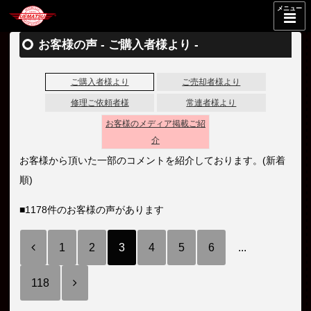
メニュー
お客様の声 - ご購入者様より -
ご購入者様より
ご売却者様より
修理ご依頼者様
常連者様より
お客様のメディア掲載ご紹
介
お客様から頂いた一部のコメントを紹介しております。(新着
順)
■1178件のお客様の声があります
1
2
3
4
5
6
...
118