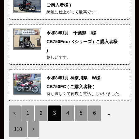
ご購入者様 )
綺麗に仕上がって最高です！
令和8年1月 千葉県 I様
CB750Four Kシリーズ ( ご購入者様
)
嬉しいです。
令和8年1月 神奈川県 W様
CB750FC ( ご購入者様 )
待ち遠しくて何度も電話しちゃいました。
1
2
3
4
5
6
...
118