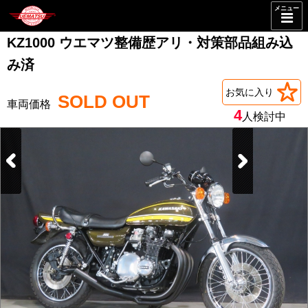
メニュー
KZ1000 ウエマツ整備歴アリ・対策部品組み込
み済
お気に入り
SOLD OUT
4
人検討中