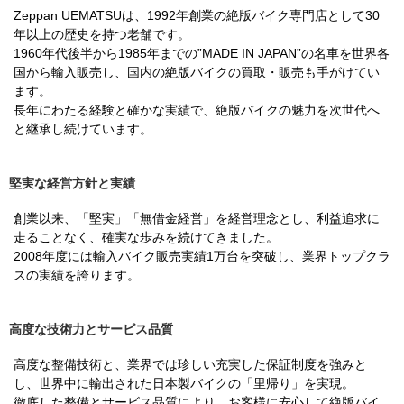
Zeppan UEMATSUは、1992年創業の絶版バイク専門店として30
年以上の歴史を持つ老舗です。
1960年代後半から1985年までの”MADE IN JAPAN”の名車を世界各
国から輸入販売し、国内の絶版バイクの買取・販売も手がけてい
ます。
長年にわたる経験と確かな実績で、絶版バイクの魅力を次世代へ
と継承し続けています。
堅実な経営方針と実績
創業以来、「堅実」「無借金経営」を経営理念とし、利益追求に
走ることなく、確実な歩みを続けてきました。
2008年度には輸入バイク販売実績1万台を突破し、業界トップクラ
スの実績を誇ります。
高度な技術力とサービス品質
高度な整備技術と、業界では珍しい充実した保証制度を強みと
し、世界中に輸出された日本製バイクの「里帰り」を実現。
徹底した整備とサービス品質により、お客様に安心して絶版バイ