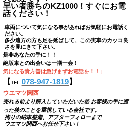
早い者勝ちのKZ1000！すぐにお電
話ください！
車両について気になる事があればお気軽にお電話く
ださい。
多少遠方の方も足を延ばして、この実車のカッコ良
さを見にきて下さい。
是非あなたの手に！！
絶版車との出会いは一期一会！
気になる貴方善は急げまずお電話を！！↓
【
078-947-1819
】
TEL:
ウエマツ関西
売れる前より購入していただいた後
お客様の手に渡
った後のことを重視している会社です。
拘りの納車整備、アフターフォローまで
ウエマツ関西へお任せ下さい！