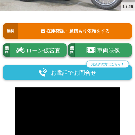
1
/
29
在庫確認・見積もり依頼をする
無料
無
無
ローン仮審査
車両映像
料
料
お急ぎの方はこちら！
お電話でお問合せ