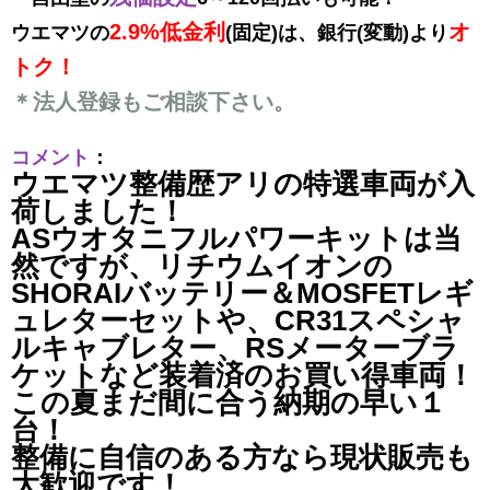
2.9%低金利
オ
ウエマツの
(固定)は、
銀行(変動)より
トク！
＊法人登録もご相談下さい。
コメント
：
ウエマツ整備歴アリの特選車両が入
荷しました！
ASウオタニフルパワーキットは当
然ですが、リチウムイオンの
SHORAIバッテリー＆MOSFETレギ
ュレターセットや、CR31スペシャ
ルキャブレター、RSメーターブラ
ケットなど装着済のお買い得車両！
この夏まだ間に合う納期の早い１
台！
整備に自信のある方なら現状販売も
大歓迎です！