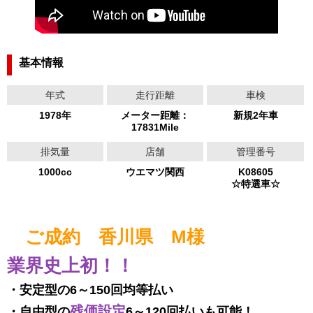
基本情報
年式
走行距離
車検
1978年
メーター距離：
新規2年車
17831Mile
排気量
店舗
管理番号
1000cc
ウエマツ関西
K08605
☆特選車☆
ご成約 香川県 M様
業界史上初！！
・安定型の6～150回均等払い
残価設定
・自由型の
6～120回払いも可能！