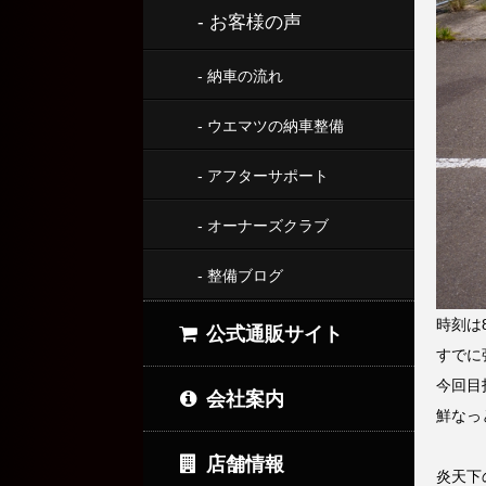
- お客様の声
- 納車の流れ
- ウエマツの納車整備
- アフターサポート
- オーナーズクラブ
- 整備ブログ
時刻は
公式通販サイト
すでに
今回目
会社案内
鮮なっ
店舗情報
炎天下