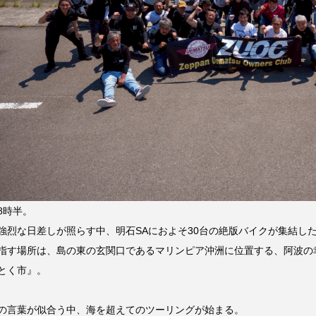
8時半。
強烈な日差しが照らす中、明石SAにおよそ30台の絶版バイクが集結し
指す場所は、島の東の玄関口であるマリンピア沖洲に位置する、阿波の
とく市』。
の言葉が似合う中、海を超えてのツーリングが始まる。