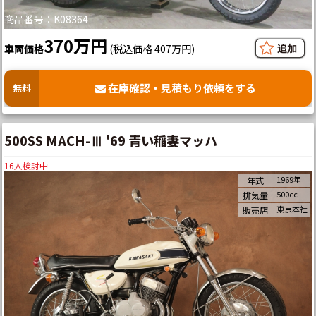
商品番号：K08364
370万円
車両価格
(税込価格 407万円)
在庫確認・見積もり依頼をする
無料
500SS MACH-Ⅲ '69 青い稲妻マッハ
16
人検討中
1969年
年式
500cc
排気量
東京本社
販売店