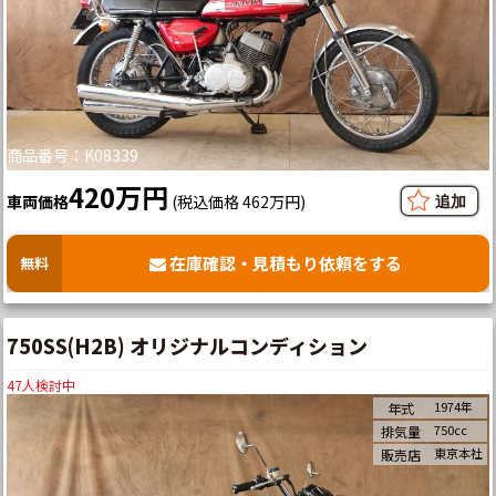
商品番号：K08339
420万円
車両価格
(税込価格 462万円)
在庫確認・見積もり依頼をする
無料
750SS(H2B) オリジナルコンディション
47
人検討中
1974年
年式
750cc
排気量
東京本社
販売店