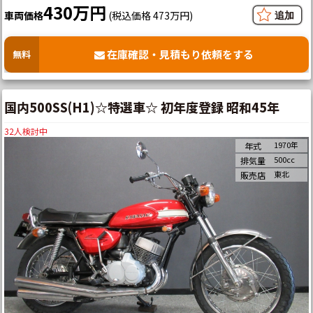
430万円
車両価格
(税込価格 473万円)
在庫確認・見積もり依頼をする
無料
国内500SS(H1)☆特選車☆ 初年度登録 昭和45年
32
人検討中
1970年
年式
500cc
排気量
東北
販売店