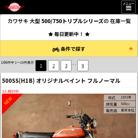
メニュー
カワサキ 大型
500/750トリプルシリーズ
の
在庫一覧
毎日更新中！
条件で探す
166
件中 1～20件表示
…
1
2
3
9
500SS(H1B) オリジナルペイント フルノーマル
3
人検討中
1972年
年式
500cc
排気量
東京本社
販売店