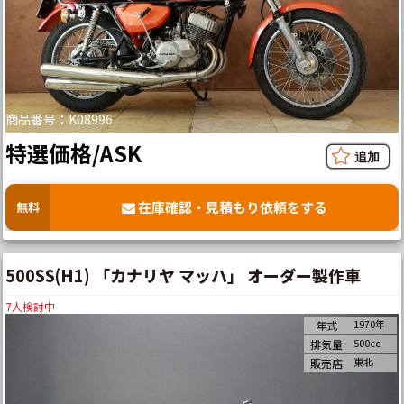
商品番号：K08996
特選価格/ASK
在庫確認・見積もり依頼をする
無料
500SS(H1) 「カナリヤ マッハ」 オーダー製作車
7
人検討中
1970年
年式
500cc
排気量
東北
販売店