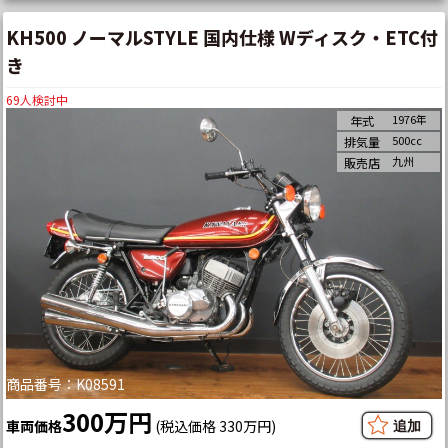
KH500 ノーマルSTYLE 国内仕様 Wディスク・ETC付
き
69
人検討中
1976年
年式
500cc
排気量
九州
販売店
商品番号：K08591
300万円
車両価格
(税込価格 330万円)