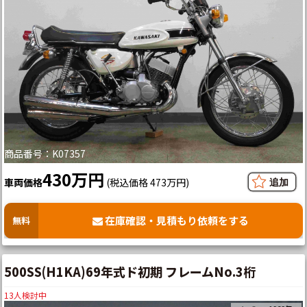
商品番号：K07357
430万円
車両価格
(税込価格 473万円)
在庫確認・見積もり依頼をする
無料
500SS(H1KA)69年式ド初期 フレームNo.3桁
13
人検討中