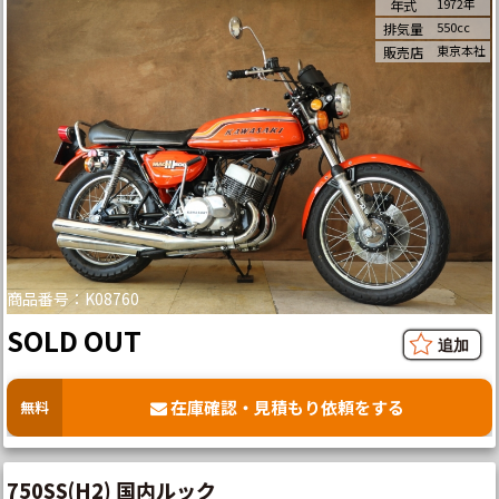
1972年
年式
550cc
排気量
東京本社
販売店
商品番号：K08760
SOLD OUT
在庫確認・見積もり依頼をする
無料
750SS(H2) 国内ルック