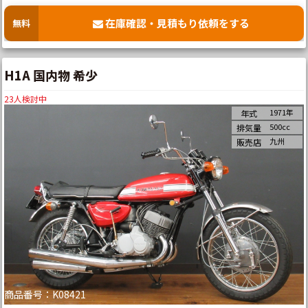
在庫確認・見積もり依頼をする
無料
H1A 国内物 希少
23
人検討中
1971年
年式
500cc
排気量
九州
販売店
商品番号：K08421