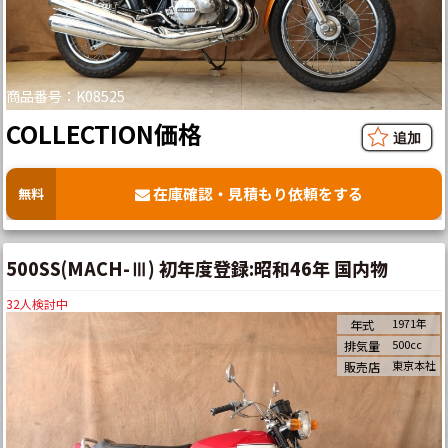
商品番号：K08525
COLLECTION価格
在庫確認・見積もり依頼をする
無料
500SS(MACH-Ⅲ) 初年度登録:昭和46年 国内物
32
人検討中
1971年
年式
500cc
排気量
東京本社
販売店