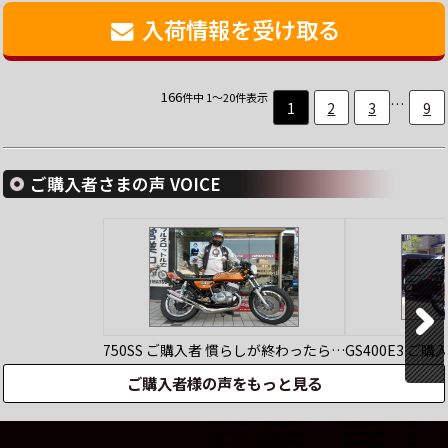
入荷情報を受け取る
166
件中 1～20件表示
…
1
2
3
9
ご購入者さまの声 VOICE
750SS
ご購入者
慣らしが終わったら…
GS400E3
ご購
ご購入者様の声をもっと見る