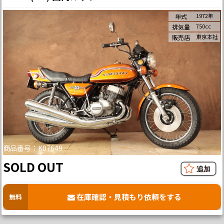
1972年
年式
750cc
排気量
東京本社
販売店
商品番号：K07649
SOLD OUT
在庫確認・見積もり依頼をする
無料