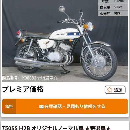
1969年
年式
500cc
排気量
関西
販売店
商品番号：K08083 ☆特選車☆
プレミア価格
在庫確認・見積もり依頼をする
無料
750SS H2B オリジナルノーマル車 ★特選車★