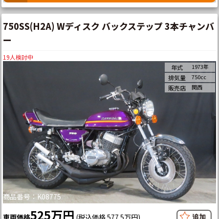
750SS(H2A) Wディスク バックステップ 3本チャンバ
ー
19
人検討中
1973年
年式
750cc
排気量
関西
販売店
商品番号：K08775
525万円
車両価格
(税込価格 577.5万円)