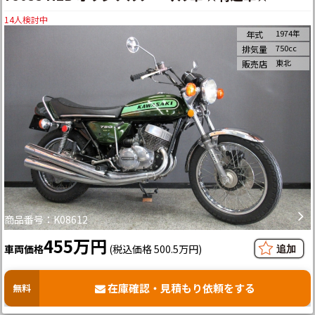
14
人検討中
1974年
年式
750cc
排気量
東北
販売店
商品番号：K08612
455万円
車両価格
(税込価格 500.5万円)
在庫確認・見積もり依頼をする
無料