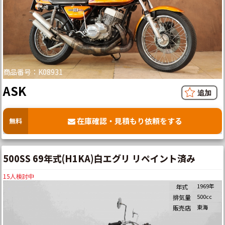
商品番号：K08931
ASK
在庫確認・見積もり依頼をする
無料
500SS 69年式(H1KA)白エグリ リペイント済み
15
人検討中
1969年
年式
500cc
排気量
東海
販売店