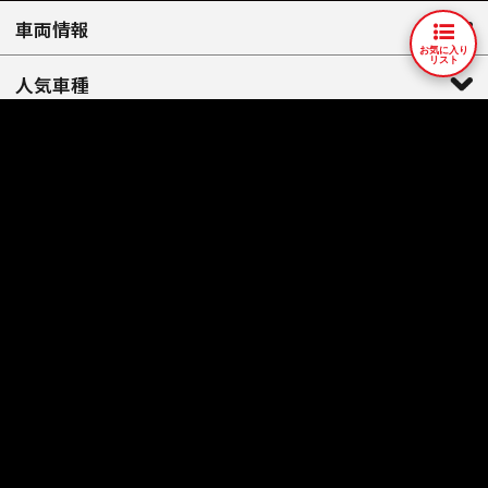
車両情報
お気に入り
リスト
人気車種
店舗情報
会社案内
納車整備
ウエマツ保証 各種
アフターサポート
買取 / 下取り
お客様の声