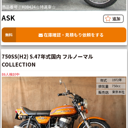
商品番号：K08424☆特選車☆
ASK
在庫確認・見積もり依頼をする
無料
750SS(H2) S.47年式国内 フルノーマル
COLLECTION
86
人検討中
1972年
年式
750cc
排気量
東京本社
販売店