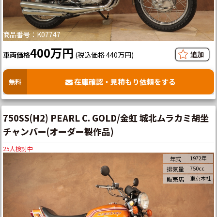
商品番号：K07747
400万円
車両価格
(税込価格 440万円)
在庫確認・見積もり依頼をする
無料
750SS(H2) PEARL C. GOLD/金虹 城北ムラカミ胡坐
チャンバー(オーダー製作品)
25
人検討中
1972年
年式
750cc
排気量
東京本社
販売店