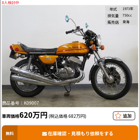
8
人検討中
1973年
年式
750cc
排気量
東海
販売店
商品番号：K09007
620万円
車両価格
(税込価格 682万円)
在庫確認・見積もり依頼をする
無料