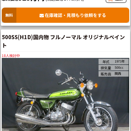
在庫確認・見積もり依頼をする
無料
500SS(H1D)国内物 フルノーマル オリジナルペイン
ト
18
人検討中
1973年
年式
500cc
排気量
関西
販売店