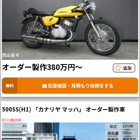
商品番号：
オーダー製作380万円～
在庫確認・見積もり依頼をする
無料
500SS(H1) 「カナリヤ マッハ」 オーダー製作車
85
人検討中
1970年
年式
500cc
排気量
東京本社
販売店