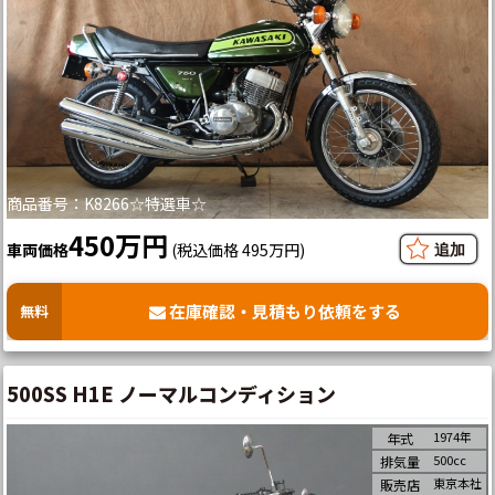
商品番号：K8266☆特選車☆
450万円
車両価格
(税込価格 495万円)
在庫確認・見積もり依頼をする
無料
500SS H1E ノーマルコンディション
1974年
年式
500cc
排気量
東京本社
販売店