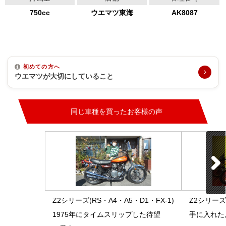
750cc
ウエマツ東海
AK8087
初めての方へ
ウエマツが大切にしていること
同じ車種を買ったお客様の声
Z2シリーズ(RS・A4・A5・D1・FX-1)
Z2シリーズ(
1975年にタイムスリップした待望
手に入れた