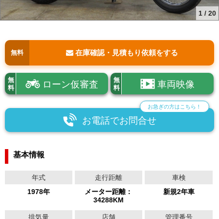
1
/
20
在庫確認・見積もり依頼をする
無料
無
無
ローン仮審査
車両映像
料
料
お急ぎの方はこちら！
お電話でお問合せ
基本情報
年式
走行距離
車検
1978年
メーター距離：
新規2年車
34288KM
排気量
店舗
管理番号