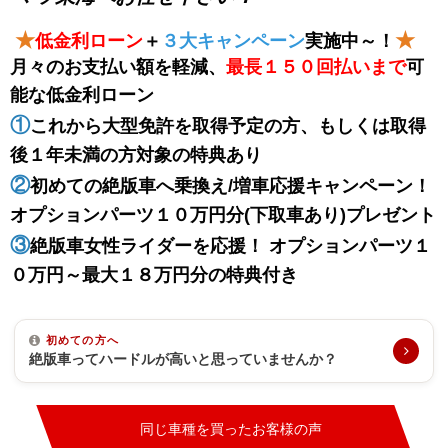
★
★
低金利ローン
＋
３大キャンペーン
実施中～！
月々のお支払い額を軽減、
最長１５０回払い
まで
可
能な低金利ローン
①
これから大型免許を取得予定の方、もしくは取得
後１年未満の方対象の特典あり
②
初めての絶版車へ乗換え/増車応援キャンペーン！
オプションパーツ１０万円分(下取車あり)プレゼント
③
絶版車女性ライダーを応援！ オプションパーツ１
０万円～最大１８万円分の特典付き
初めての方へ
絶版車ってハードルが高いと思っていませんか？
同じ車種を買ったお客様の声