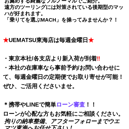
お薦めする綺麗なフルノーマルでご紹介。
遠方のツーリングには対策されている後期型のマッ
ハが好まれます。
「乗りてを選ぶMACH」を操ってみませんか？！
★
UEMATSU東海店は毎週金曜日
★
・東京本社/各支店より新入荷が到着
‼
・本社の在庫車なら事前予約/お問い合わせに
て、毎週金曜日の定期便でお取り寄せが可能！
ぜひ、ご活用くださいませ。
＊携帯やLINEで簡単
ローン審査
！！
ローンが心配な方もお気軽にご相談ください。
拘りの納車整備、アフターフォローまでウエ
マツ東海へお任せ下さい！