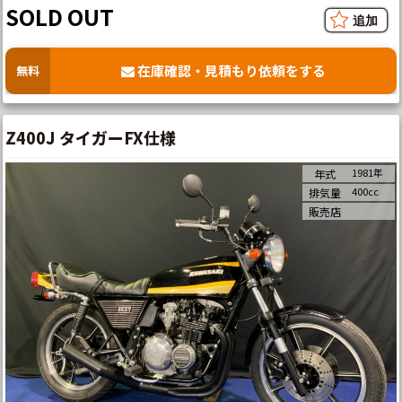
SOLD OUT
在庫確認・見積もり依頼をする
無料
Z400J タイガーFX仕様
1981年
年式
400cc
排気量
販売店