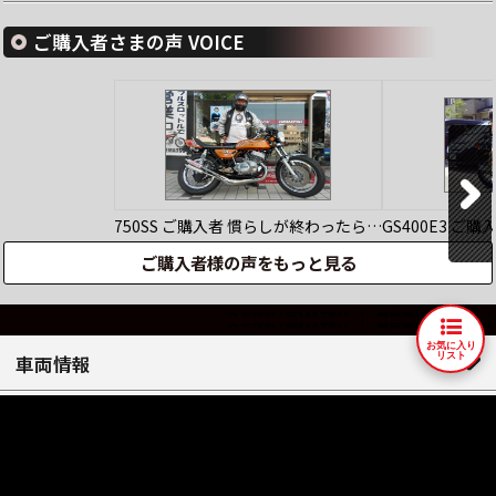
ご購入者さまの声 VOICE
750SS
ご購入者
慣らしが終わったら…
GS400E3
ご購
ご購入者様の声をもっと見る
お気に入り
リスト
車両情報
人気車種
店舗情報