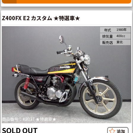
Z400FX E2 カスタム ★特選車★
1980年
年式
400cc
排気量
東北
販売店
商品番号：K8037 ★特選車★
SOLD OUT