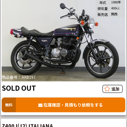
1980年
年式
400cc
排気量
関西
販売店
商品番号：AK8197
SOLD OUT
在庫確認・見積もり依頼をする
無料
Z400J(J2) ITALIANA