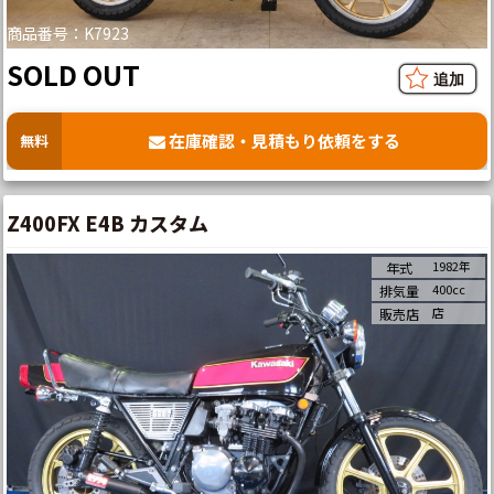
商品番号：K7923
SOLD OUT
在庫確認・見積もり依頼をする
無料
Z400FX E4B カスタム
1982年
年式
400cc
排気量
店
販売店