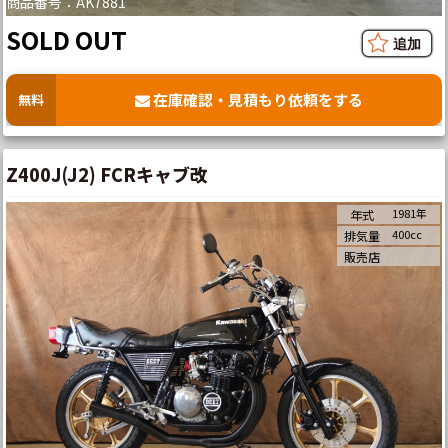
商品番号：AK7881
SOLD OUT
在庫確認・見積もり依頼をする
無料
Z400J(J2) FCRキャブ改
1981年
年式
400cc
排気量
販売店