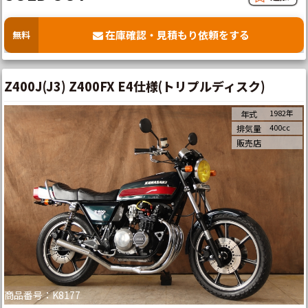
在庫確認・見積もり依頼をする
無料
Z400J(J3) Z400FX E4仕様(トリプルディスク)
1982年
年式
400cc
排気量
販売店
商品番号：K8177