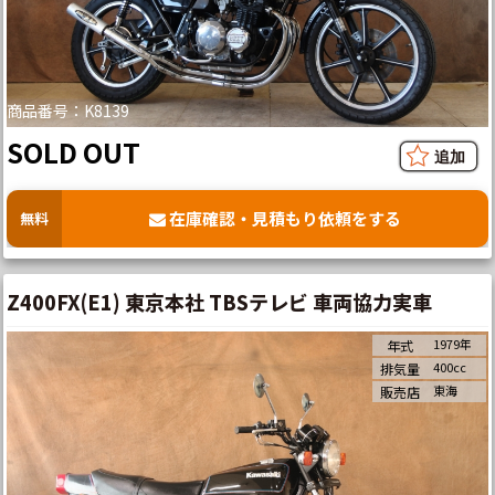
商品番号：K8139
SOLD OUT
在庫確認・見積もり依頼をする
無料
Z400FX(E1) 東京本社 TBSテレビ 車両協力実車
1979年
年式
400cc
排気量
東海
販売店