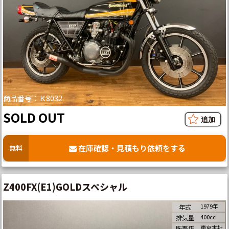
商品番号：Ｋ8032
SOLD OUT
在庫確認・見積もり依頼をする
無料
Z400FX(E1)GOLDスペシャル
1979年
年式
400cc
排気量
東京本社
販売店