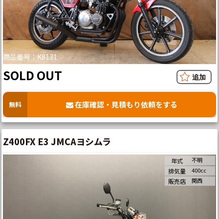
商品番号：K8131
SOLD OUT
在庫確認・見積もり依頼をする
無料
Z400FX E3 JMCAヨシムラ
不明
年式
400cc
排気量
関西
販売店