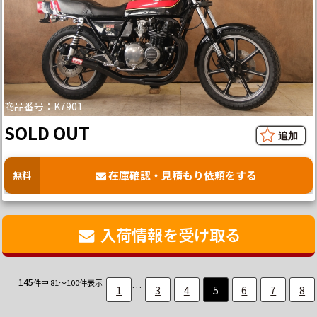
商品番号：K7901
SOLD OUT
在庫確認・見積もり依頼をする
無料
入荷情報を受け取る
145
件中 81～100件表示
…
1
3
4
5
6
7
8