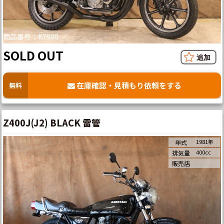
商品番号：K7900
SOLD OUT
在庫確認・見積もり依頼をする
無料
Z400J(J2) BLACK 雷管
1981年
年式
400cc
排気量
販売店