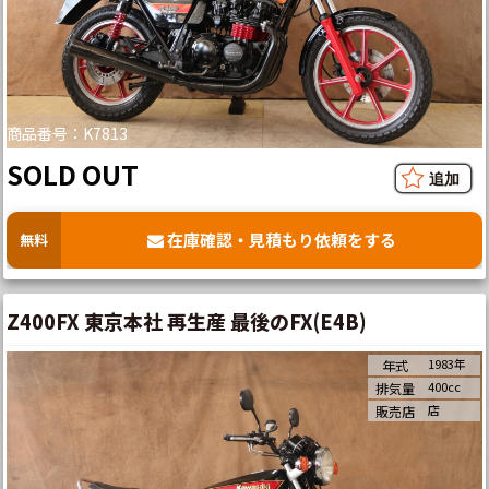
商品番号：K7813
SOLD OUT
在庫確認・見積もり依頼をする
無料
Z400FX 東京本社 再生産 最後のFX(E4B)
1983年
年式
400cc
排気量
店
販売店