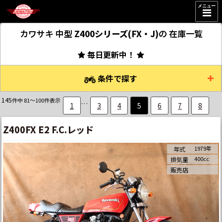
メニュー
カワサキ 中型
Z400シリーズ(FX・J)
の
在庫一覧
毎日更新中！
条件で探す
145
件中 81～100件表示
…
1
3
4
5
6
7
8
Z400FX E2 F.C.レッド
1979年
年式
400cc
排気量
販売店