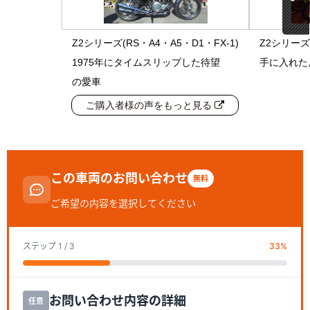
Z2シリーズ(RS・A4・A5・D1・FX-1)
Z2シリーズ(
1975年にタイムスリップした待望
手に入れた
の愛車
ご購入者様の声をもっと見る
この車両のお問い合わせ
無料
ご希望の内容を選択してください
ステップ
1
/ 3
33
%
お問い合わせ内容の詳細
任意