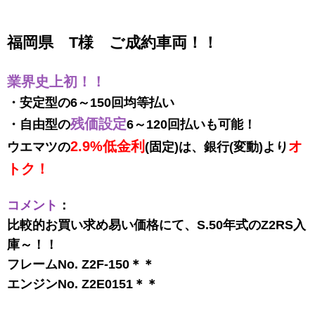
福岡県 T様 ご成約車両！！
業界史上初！！
・安定型の6～150回均等払い
残価設定
・自由型の
6～120回払いも可能！
2.9%低金利
オ
ウエマツの
(固定)は、
銀行(変動)より
トク！
コメント
：
比較的お買い求め易い価格にて、S.50年式のZ2RS入
庫～！！
フレームNo. Z2F-150＊＊
エンジンNo. Z2E0151＊＊