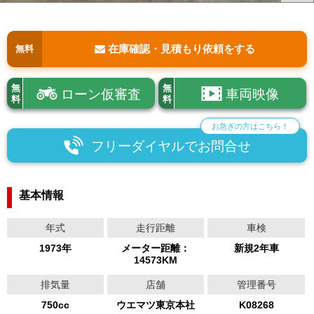
在庫確認・見積もり依頼をする
無料
無
無
ローン仮審査
車両映像
料
料
お急ぎの方はこちら！
フリーダイヤルでお問合せ
基本情報
年式
走行距離
車検
1973年
メーター距離：
新規2年車
14573KM
排気量
店舗
管理番号
750cc
ウエマツ東京本社
K08268