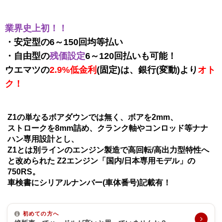
業界史上初！！
・安定型の6～150回均等払い
・自由型の
残価設定
6～120回払いも可能！
ウエマツの
2.9%低金利
(固定)は、銀行(変動)より
オト
ク！
Z1の単なるボアダウンでは無く、ボアを2mm、
ストロークを8mm詰め、クランク軸やコンロッド等ナナ
ハン専用設計とし、
Z1とは別ラインのエンジン製造で高回転/高出力型特性へ
と改められた Z2エンジン「国内/日本専用モデル」の
750RS。
車検書にシリアルナンバー(車体番号)記載有！
初めての方へ