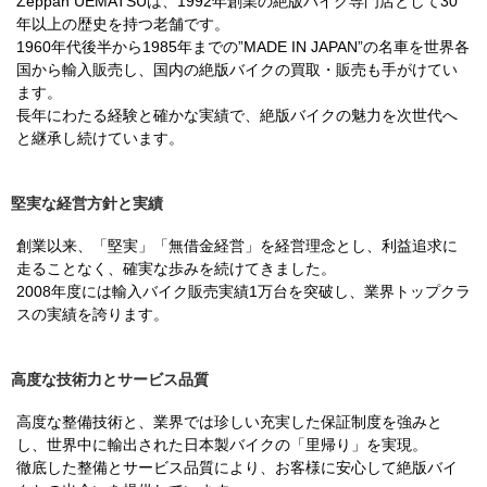
Zeppan UEMATSUは、1992年創業の絶版バイク専門店として30
年以上の歴史を持つ老舗です。
1960年代後半から1985年までの”MADE IN JAPAN”の名車を世界各
国から輸入販売し、国内の絶版バイクの買取・販売も手がけてい
ます。
長年にわたる経験と確かな実績で、絶版バイクの魅力を次世代へ
と継承し続けています。
堅実な経営方針と実績
創業以来、「堅実」「無借金経営」を経営理念とし、利益追求に
走ることなく、確実な歩みを続けてきました。
2008年度には輸入バイク販売実績1万台を突破し、業界トップクラ
スの実績を誇ります。
高度な技術力とサービス品質
高度な整備技術と、業界では珍しい充実した保証制度を強みと
し、世界中に輸出された日本製バイクの「里帰り」を実現。
徹底した整備とサービス品質により、お客様に安心して絶版バイ