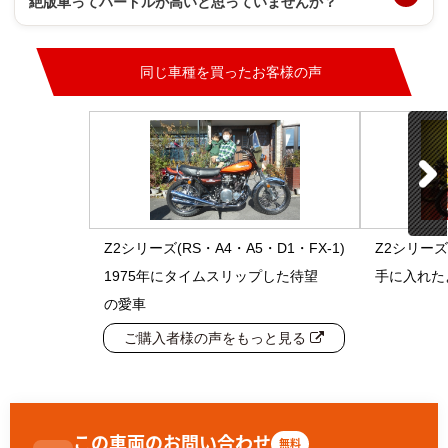
絶版車ってハードルが高いと思っていませんか？
同じ車種を買ったお客様の声
Z2シリーズ(RS・A4・A5・D1・FX-1)
Z2シリーズ(
1975年にタイムスリップした待望
手に入れた
の愛車
ご購入者様の声をもっと見る
この車両のお問い合わせ
無料