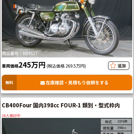
商品番号：H04517
245万円
車両価格
(税込価格 269.5万円)
在庫確認・見積もり依頼をする
無料
CB400Four 国内398cc FOUR-1 類別・型式枠内
26
人検討中
1976年
年式
398cc
排気量
関西