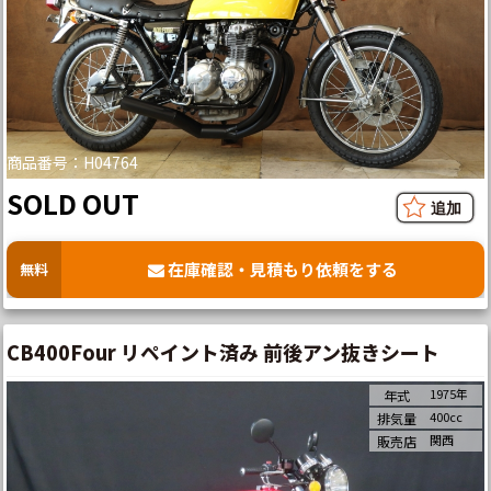
商品番号：H04764
SOLD OUT
在庫確認・見積もり依頼をする
無料
CB400Four リペイント済み 前後アン抜きシート
1975年
年式
400cc
排気量
関西
販売店