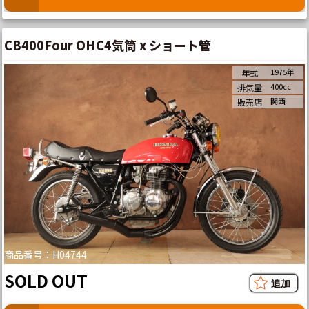
CB400Four OHC4気筒 x ショート管
1975年
年式
400cc
排気量
関西
販売店
商品番号：H04744
SOLD OUT