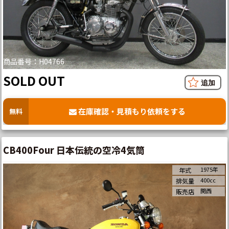
商品番号：H04766
SOLD OUT
在庫確認・見積もり依頼をする
無料
CB400Four 日本伝統の空冷4気筒
1975年
年式
400cc
排気量
関西
販売店