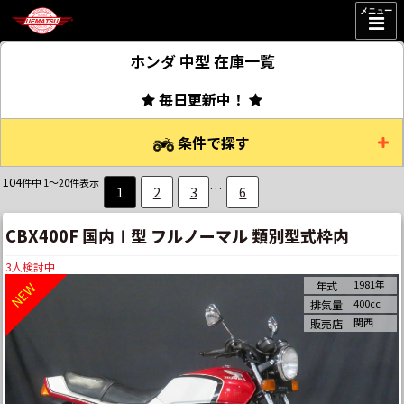
メニュー
ホンダ 中型
在庫一覧
毎日更新中！
条件で探す
104
件中 1～20件表示
…
1
2
3
6
CBX400F 国内Ⅰ型 フルノーマル 類別型式枠内
3
人検討中
1981年
年式
400cc
排気量
関西
販売店