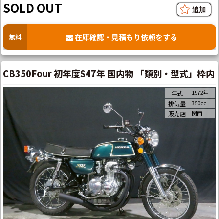
SOLD OUT
在庫確認・見積もり依頼をする
無料
CB350Four 初年度S47年 国内物 「類別・型式」枠内
1972年
年式
350cc
排気量
関西
販売店