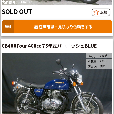
商品番号：H04797
SOLD OUT
在庫確認・見積もり依頼をする
無料
CB400Four 408cc 75年式バーニッシュBLUE
1975年
年式
408cc
排気量
関西
販売店