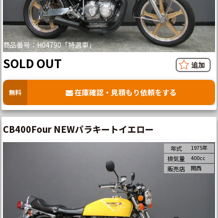
商品番号：H04790「特選車」
SOLD OUT
在庫確認・見積もり依頼をする
無料
CB400Four NEWパラキートイエロー
1975年
年式
400cc
排気量
関西
販売店