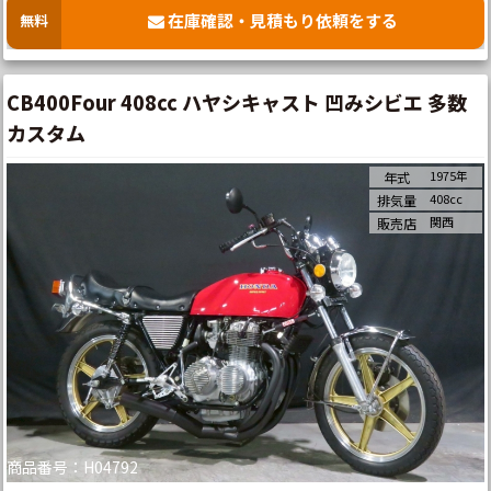
在庫確認・見積もり依頼をする
無料
CB400Four 408cc ハヤシキャスト 凹みシビエ 多数
カスタム
1975年
年式
408cc
排気量
関西
販売店
商品番号：H04792