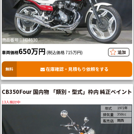
商品番号：H04630
650万円
車両価格
(税込価格 715万円)
在庫確認・見積もり依頼をする
無料
CB350Four 国内物 「類別・型式」枠内 純正ペイント
13
人検討中
1972年
年式
350cc
排気量
関西
販売店