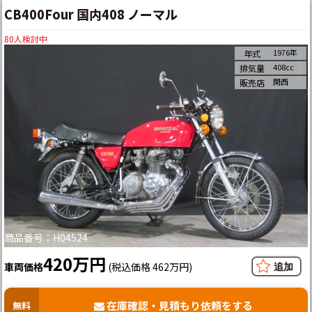
CB400Four 国内408 ノーマル
80
人検討中
1976年
年式
408cc
排気量
関西
販売店
商品番号：H04524
420万円
車両価格
(税込価格 462万円)
在庫確認・見積もり依頼をする
無料