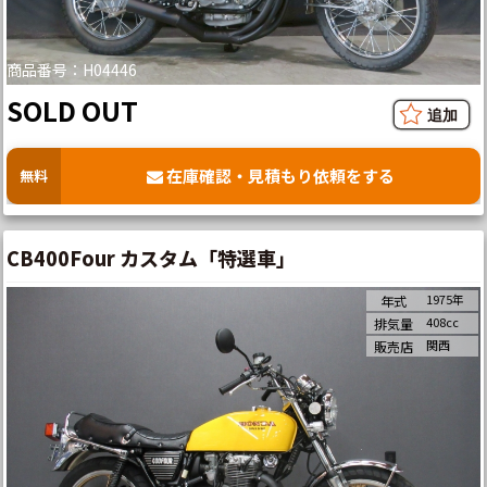
商品番号：H04446
SOLD OUT
在庫確認・見積もり依頼をする
無料
CB400Four カスタム「特選車」
1975年
年式
408cc
排気量
関西
販売店