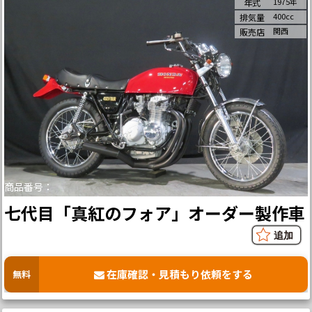
1975年
年式
400cc
排気量
関西
販売店
商品番号：
七代目「真紅のフォア」オーダー製作車
在庫確認・見積もり依頼をする
無料