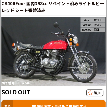
CB400Four 国内398cc リペイント済みライトルビー
レッド シート張替済み
1976年
年式
400cc
排気量
関西
販売店
商品番号：H04746
SOLD OUT
在庫確認・見積もり依頼をする
無料