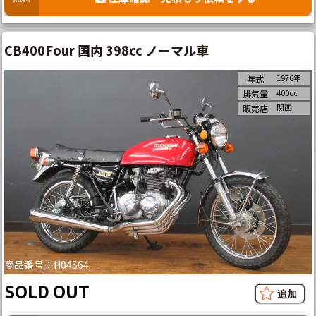
CB400Four 国内 398cc ノーマル車
1976年
年式
400cc
排気量
関西
販売店
商品番号：H04564
SOLD OUT