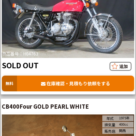
商品番号：H04763
SOLD OUT
在庫確認・見積もり依頼をする
無料
CB400Four GOLD PEARL WHITE
1975年
年式
400cc
排気量
関西
販売店