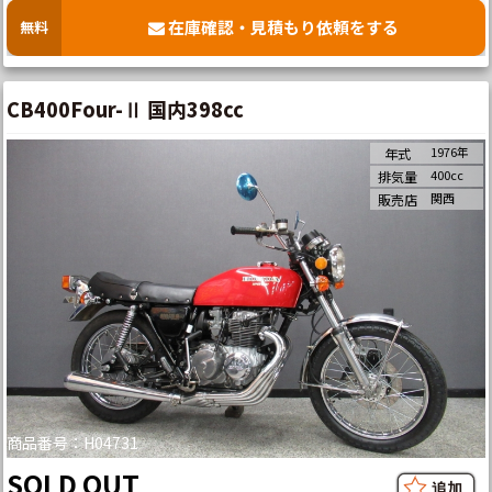
在庫確認・見積もり依頼をする
無料
CB400Four-Ⅱ 国内398cc
1976年
年式
400cc
排気量
関西
販売店
商品番号：H04731
SOLD OUT