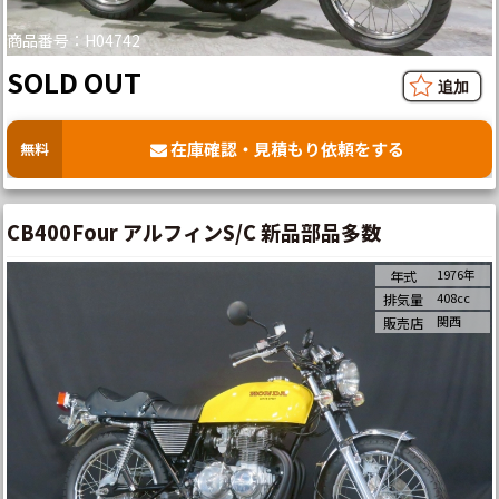
商品番号：H04742
SOLD OUT
在庫確認・見積もり依頼をする
無料
CB400Four アルフィンS/C 新品部品多数
1976年
年式
408cc
排気量
関西
販売店