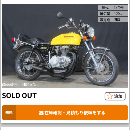
1975年
年式
400cc
排気量
関西
販売店
商品番号：H04675
SOLD OUT
在庫確認・見積もり依頼をする
無料