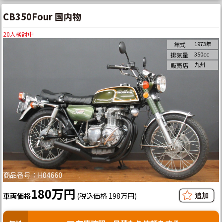
CB350Four 国内物
20
人検討中
1973年
年式
350cc
排気量
九州
販売店
商品番号：H04660
180万円
車両価格
(税込価格 198万円)