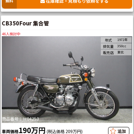
在庫確認・見積もり依頼をする
無料
CB350Four 集合管
46
人検討中
1972年
年式
350cc
排気量
東北
販売店
商品番号：Ｈ04253
190万円
車両価格
(税込価格 209万円)