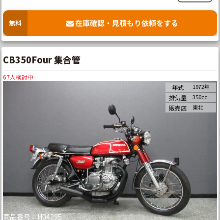
在庫確認・見積もり依頼をする
無料
CB350Four 集合管
67
人検討中
1972年
年式
350cc
排気量
東北
販売店
商品番号：H04295