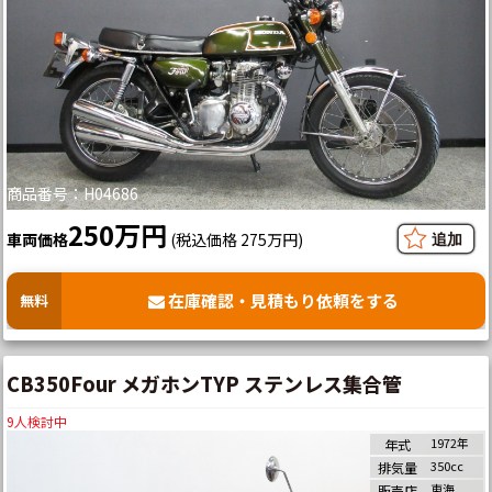
商品番号：H04686
250万円
車両価格
(税込価格 275万円)
在庫確認・見積もり依頼をする
無料
CB350Four メガホンTYP ステンレス集合管
9
人検討中
1972年
年式
350cc
排気量
東海
販売店