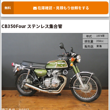
在庫確認・見積もり依頼をする
無料
CB350Four ステンレス集合管
1974年
年式
350cc
排気量
東海
販売店
商品番号：H4402