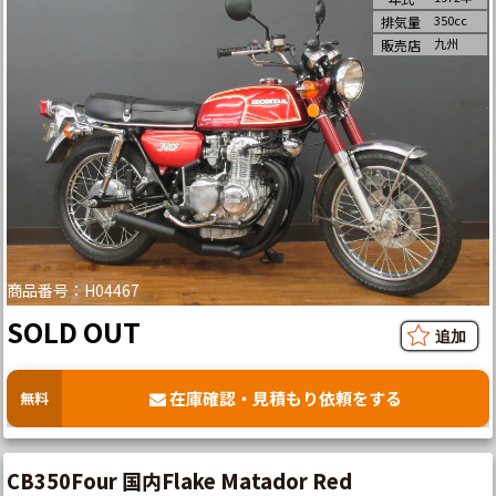
350cc
排気量
九州
販売店
商品番号：H04467
SOLD OUT
在庫確認・見積もり依頼をする
無料
CB350Four 国内Flake Matador Red