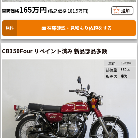
165万円
車両価格
(税込価格 181.5万円)
在庫確認・見積もり依頼をする
無料
CB350Four リペイント済み 新品部品多数
1972年
年式
350cc
排気量
東海
販売店