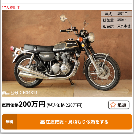
17
人検討中
1974年
年式
350cc
排気量
東京本社
販売店
商品番号：H04811
200万円
車両価格
(税込価格 220万円)
在庫確認・見積もり依頼をする
無料