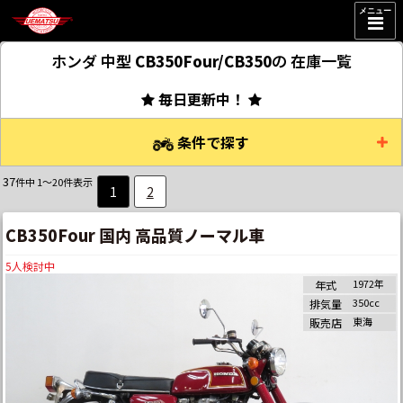
メニュー
ホンダ 中型
CB350Four/CB350
の
在庫一覧
毎日更新中！
条件で探す
37
件中 1～20件表示
1
2
CB350Four 国内 高品質ノーマル車
5
人検討中
1972年
年式
350cc
排気量
東海
販売店