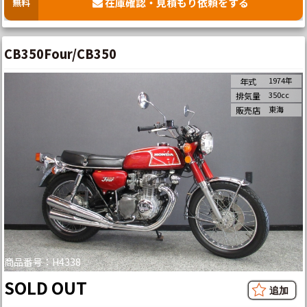
在庫確認・見積もり依頼をする
無料
CB350Four/CB350
1974年
年式
350cc
排気量
東海
販売店
商品番号：H4338
SOLD OUT