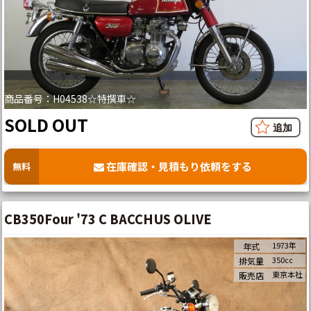
商品番号：H04538☆特撰車☆
SOLD OUT
在庫確認・見積もり依頼をする
無料
CB350Four '73 C BACCHUS OLIVE
1973年
年式
350cc
排気量
東京本社
販売店