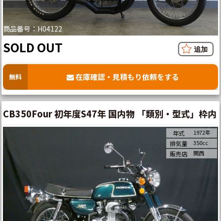
商品番号：H04122
SOLD OUT
在庫確認・見積もり依頼をする
無料
CB350Four 初年度S47年 国内物 「類別・型式」枠内
1972年
年式
350cc
排気量
関西
販売店