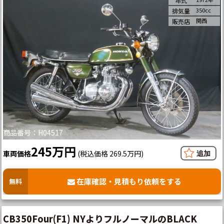
年式
350cc
排気量
関西
販売店
商品番号：H04517
245万円
車両価格
(税込価格 269.5万円)
在庫確認・見積もり依頼をする
無料
CB350Four(F1) NYよりフルノーマルのBLACK