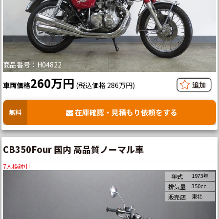
商品番号：H04822
260万円
車両価格
(税込価格 286万円)
在庫確認・見積もり依頼をする
無料
CB350Four 国内 高品質ノーマル車
7
人検討中
1973年
年式
350cc
排気量
東北
販売店