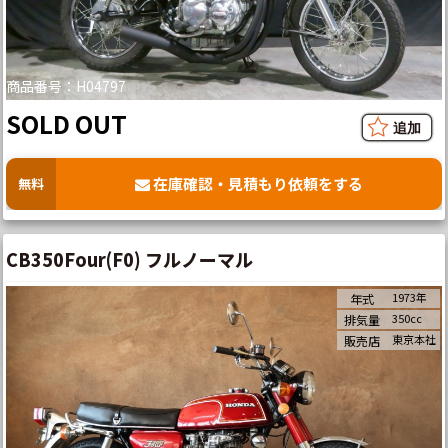
商品番号：H04797
SOLD OUT
在庫確認・見積もり依頼をする
無料
CB350Four(F0) フルノーマル
1973年
年式
350cc
排気量
東京本社
販売店