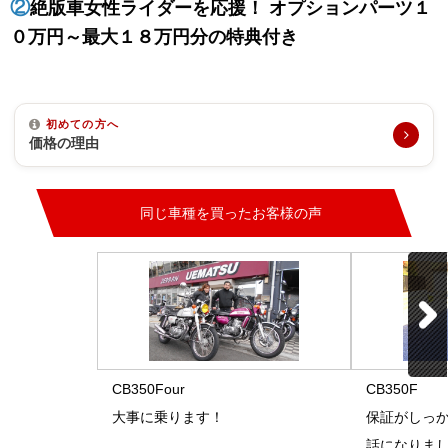
②
絶版車女性ライダーを応援！ オプションパーツ１
０万円～最大１８万円分の特典付き
初めての方へ
価格の理由
同じ車種を買ったお客様の声
CB350Four
CB350F
大事に乗ります！
保証がしっ
話になりま