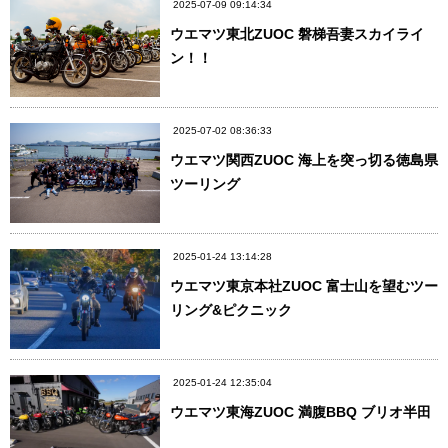
2025-07-09 09:14:34
ウエマツ東北ZUOC 磐梯吾妻スカイライ
ン！！
2025-07-02 08:36:33
ウエマツ関西ZUOC 海上を突っ切る徳島県
ツーリング
2025-01-24 13:14:28
ウエマツ東京本社ZUOC 富士山を望むツー
リング&ピクニック
2025-01-24 12:35:04
ウエマツ東海ZUOC 満腹BBQ ブリオ半田