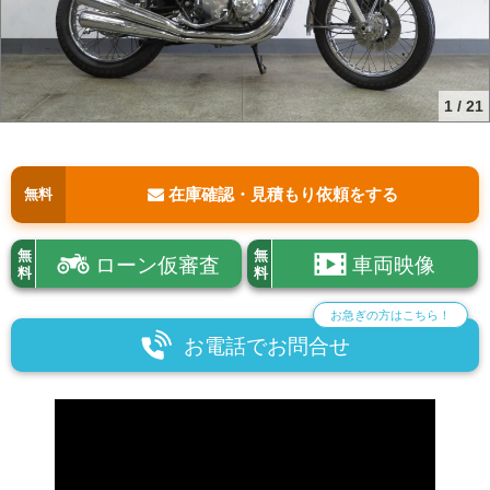
1
/
21
在庫確認・見積もり依頼をする
無料
無
無
ローン仮審査
車両映像
料
料
お急ぎの方はこちら！
お電話でお問合せ