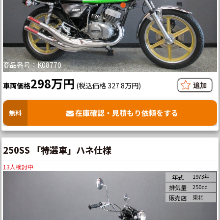
商品番号：K08770
298万円
車両価格
(税込価格 327.8万円)
在庫確認・見積もり依頼をする
無料
250SS 「特選車」ハネ仕様
13
人検討中
1973年
年式
250cc
排気量
東北
販売店