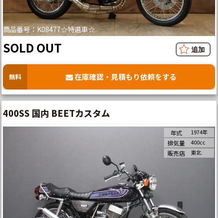
商品番号：K08477☆特選車☆
SOLD OUT
在庫確認・見積もり依頼をする
無料
400SS 国内 BEETカスタム
1974年
年式
400cc
排気量
東北
販売店