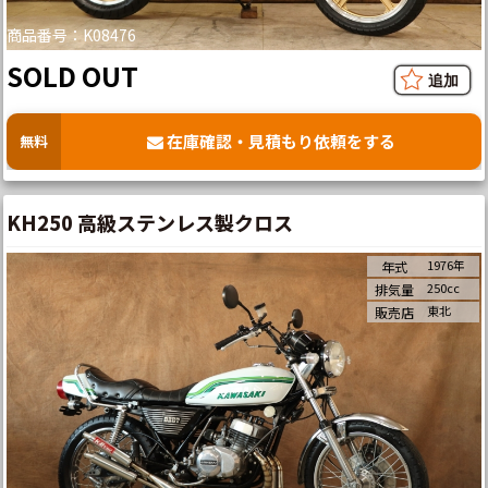
商品番号：K08476
SOLD OUT
在庫確認・見積もり依頼をする
無料
KH250 高級ステンレス製クロス
1976年
年式
250cc
排気量
東北
販売店