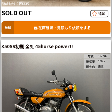
商品番号：K8230
SOLD OUT
在庫確認・見積もり依頼をする
無料
350SS初期 金虹 45horse power!!
1972年
年式
350cc
排気量
東北
販売店