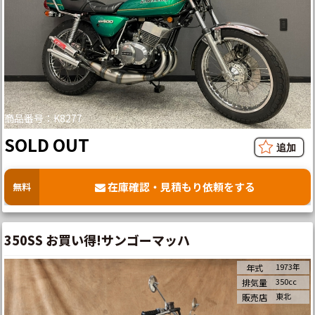
商品番号：K8277
SOLD OUT
在庫確認・見積もり依頼をする
無料
350SS お買い得!サンゴーマッハ
1973年
年式
350cc
排気量
東北
販売店