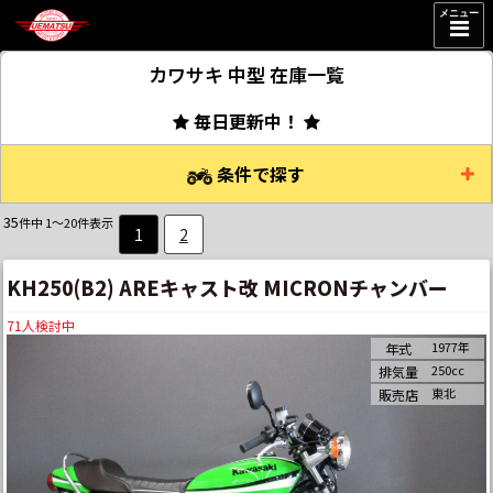
メニュー
カワサキ 中型
在庫一覧
毎日更新中！
条件で探す
35
件中 1～20件表示
1
2
KH250(B2) AREキャスト改 MICRONチャンバー
71
人検討中
1977年
年式
250cc
排気量
東北
販売店