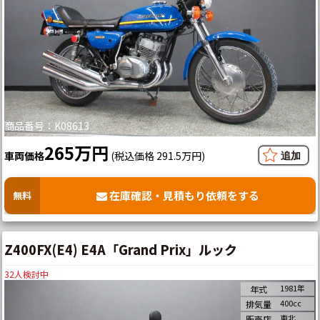
商品番号：K08613
265万円
車両価格
(税込価格 291.5万円)
在庫確認・見積もり依頼をする
無料
Z400FX(E4) E4A「Grand Prix」ルック
32
人検討中
1981年
年式
400cc
排気量
東北
販売店