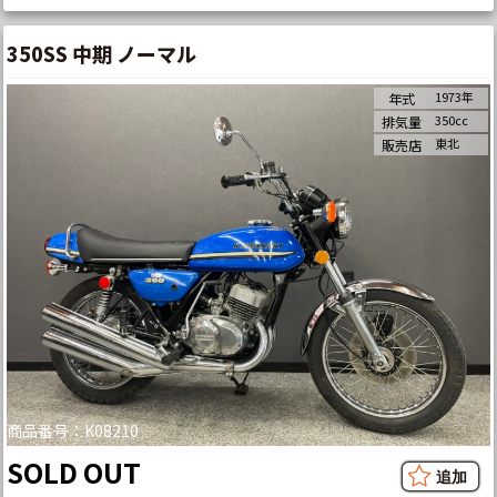
350SS 中期 ノーマル
1973年
年式
350cc
排気量
東北
販売店
商品番号：K08210
SOLD OUT