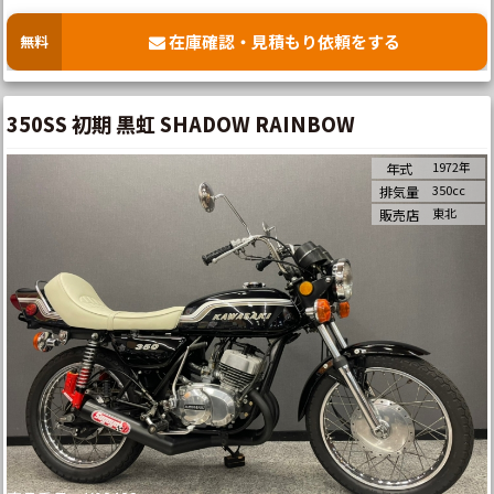
在庫確認・見積もり依頼をする
無料
350SS 初期 黒虹 SHADOW RAINBOW
1972年
年式
350cc
排気量
東北
販売店