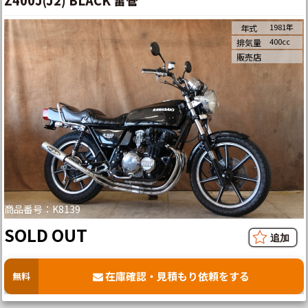
Z400J(J2) BLACK 雷管
1981年
年式
400cc
排気量
販売店
商品番号：K8139
SOLD OUT
在庫確認・見積もり依頼をする
無料