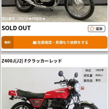
商品番号：K8029★特選車★
SOLD OUT
在庫確認・見積もり依頼をする
無料
Z400J(J2) Fクラッカーレッド
1981年
年式
400cc
排気量
東北
販売店