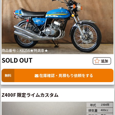
商品番号：K8256★特選車★
SOLD OUT
在庫確認・見積もり依頼をする
無料
Z400F 限定ライムカスタム
1984年
年式
400cc
排気量