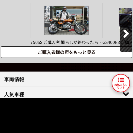
750SS
ご購入者
慣らしが終わったら…
GS400E3
ご購
ご購入者様の声をもっと見る
車両情報
お気に入り
リスト
人気車種
店舗情報
会社案内