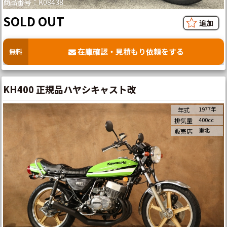
商品番号：K08438
SOLD OUT
在庫確認・見積もり依頼をする
無料
KH400 正規品ハヤシキャスト改
1977年
年式
400cc
排気量
東北
販売店