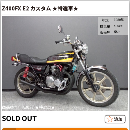
Z400FX E2 カスタム ★特選車★
1980年
年式
400cc
排気量
東北
販売店
商品番号：K8037 ★特選車★
SOLD OUT