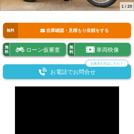
1
/
20
在庫確認・見積もり依頼をする
無料
無
無
ローン仮審査
車両映像
料
料
お急ぎの方はこちら！
お電話でお問合せ