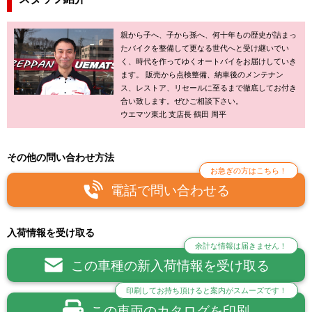
親から子へ、子から孫へ、何十年もの歴史が詰まっ
たバイクを整備して更なる世代へと受け継いでい
く、時代を作ってゆくオートバイをお届けしていき
ます。 販売から点検整備、納車後のメンテナン
ス、レストア、リセールに至るまで徹底してお付き
合い致します。ぜひご相談下さい。
ウエマツ東北 支店長 鶴田 周平
その他の問い合わせ方法
お急ぎの方はこちら！
電話で問い合わせる
入荷情報を受け取る
余計な情報は届きません！
この車種の新入荷情報を受け取る
印刷してお持ち頂けると案内がスムーズです！
この車両のカタログを印刷