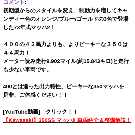
コメント
:
初期型からのスタイルを変え、制動力を増してキャ
ンディー色のオレンジ/ブルー/ゴールドの3色で登場
した73年式マッハ2！
４００の４２馬力よりも、よりピーキーな３５０は
４４馬力！
メーター読み走行9.902マイル(約15.843キロ)と走行
も少ない車両です。
400とは違った出力特性、ピーキーな350マッハを
是非、ご体感ください！！
[YouTube動画] クリック！！
【Kawasaki】350SS マッハII 車両紹介＆整備解説！