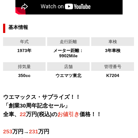
基本情報
年式
走行距離
車検
1973年
メーター距離：
3年車検
9902Mile
排気量
店舗
管理番号
350cc
ウエマツ東北
K7204
ウエマックス・サプライズ！！
「創業30周年記念セール」
全車、
22
万円(税込)の
お値引き
価格！！
253
万円→
231
万円