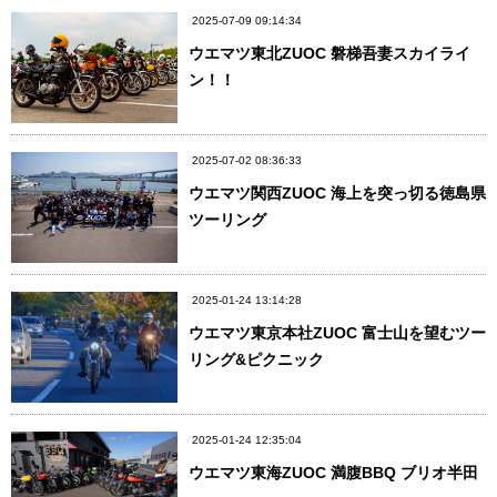
2025-07-09 09:14:34
ウエマツ東北ZUOC 磐梯吾妻スカイライ
ン！！
2025-07-02 08:36:33
ウエマツ関西ZUOC 海上を突っ切る徳島県
ツーリング
2025-01-24 13:14:28
ウエマツ東京本社ZUOC 富士山を望むツー
リング&ピクニック
2025-01-24 12:35:04
ウエマツ東海ZUOC 満腹BBQ ブリオ半田