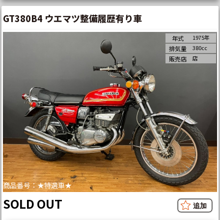
GT380B4 ウエマツ整備履歴有り車
1975年
年式
380cc
排気量
店
販売店
商品番号：★特選車★
SOLD OUT