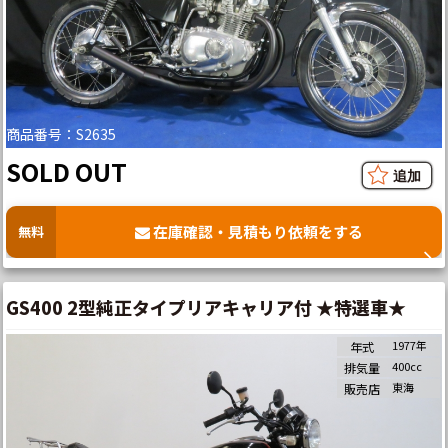
商品番号：S2635
SOLD OUT
在庫確認・見積もり依頼をする
無料
GS400 2型純正タイプリアキャリア付 ★特選車★
1977年
年式
400cc
排気量
東海
販売店