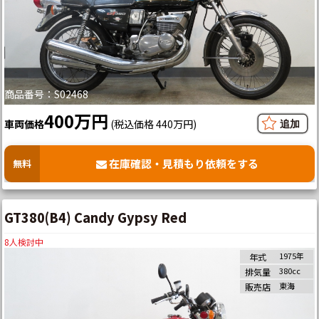
商品番号：S02468
400万円
車両価格
(税込価格 440万円)
在庫確認・見積もり依頼をする
無料
GT380(B4) Candy Gypsy Red
8
人検討中
1975年
年式
380cc
排気量
東海
販売店