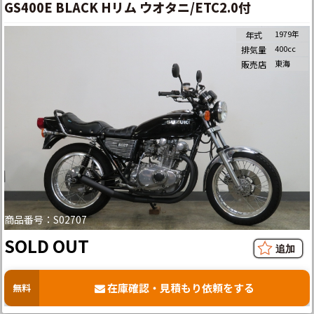
GS400E BLACK Hリム ウオタニ/ETC2.0付
1979年
年式
400cc
排気量
東海
販売店
商品番号：S02707
SOLD OUT
在庫確認・見積もり依頼をする
無料