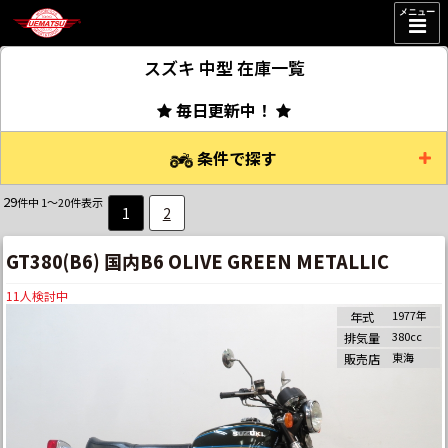
メニュー
スズキ 中型
在庫一覧
毎日更新中！
条件で探す
29
件中 1～20件表示
1
2
GT380(B6) 国内B6 OLIVE GREEN METALLIC
11
人検討中
1977年
年式
380cc
排気量
東海
販売店