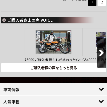
1
2
ご購入者さまの声 VOICE
750SS
ご購入者
慣らしが終わったら…
GS400E3
ご購
ご購入者様の声をもっと見る
車両情報
人気車種