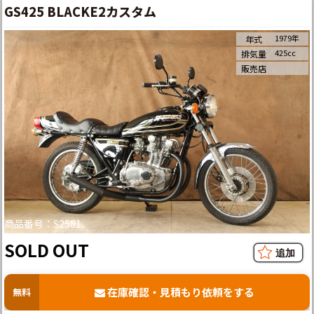
GS425 BLACKE2カスタム
1979年
年式
425cc
排気量
販売店
商品番号：S2581
SOLD OUT
在庫確認・見積もり依頼をする
無料