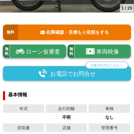
1
/
25
在庫確認・見積もり依頼をする
無料
無
無
ローン仮審査
車両映像
料
料
お急ぎの方はこちら！
お電話でお問合せ
基本情報
年式
走行距離
車検
不明
なし
排気量
店舗
管理番号