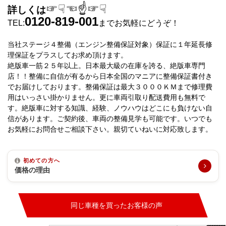
☞☟☜☝☞☟
詳しくは
0120-819-001
TEL:
までお気軽にどうぞ！
当社ステージ４整備（エンジン整備保証対象）保証に１年延長修
理保証をプラスしてお求め頂けます。
絶版車一筋２５年以上。日本最大級の在庫を誇る、絶版車専門
店！！整備に自信が有るから日本全国のマニアに整備保証書付き
でお届けしております。整備保証は最大３０００ＫＭまで修理費
用はいっさい掛かりません。更に車両引取り配送費用も無料で
す。絶版車に対する知識、経験、ノウハウはどこにも負けない自
信があります。ご契約後、車両の整備見学も可能です。いつでも
お気軽にお問合せご相談下さい。親切ていねいに対応致します。
初めての方へ
価格の理由
同じ車種を買ったお客様の声