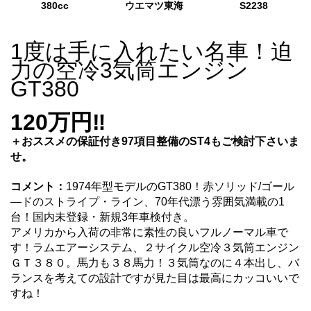
380cc
ウエマツ東海
S2238
1度は手に入れたい名車！迫
力の空冷3気筒エンジン
GT380
120
万円
‼
＋おススメの保証付き97項目整備のST4もご検討下さいま
せ。
コメント：
1974年型モデルのGT380！赤ソリッド/ゴール
―ドのストライプ・ライン、70年代漂う雰囲気満載の1
台！国内未登録・新規3年車検付き。
アメリカから入荷の非常に素性の良いフルノーマル車で
す！
ラムエアーシステム、２サイクル空冷３気筒エンジン
ＧＴ３８０。馬力も３８馬力！
３気筒なのに４本出し、バ
ランスを考えての設計ですが見た目は最高にカッコいいで
すね！