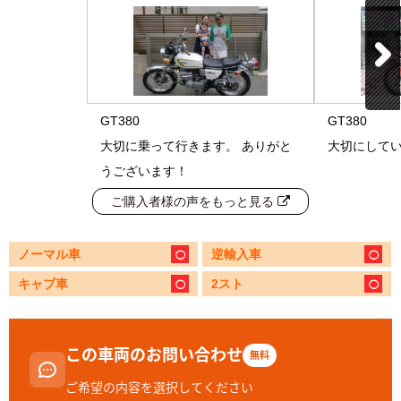
GT380
GT380
大切に乗って行きます。 ありがと
大切にして
うございます！
ご購入者様の声をもっと見る
ノーマル車
逆輸入車
キャブ車
2スト
この車両のお問い合わせ
無料
ご希望の内容を選択してください