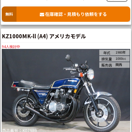
在庫確認・見積もり依頼をする
無料
KZ1000MK-ll (A4) アメリカモデル
94
人検討中
1980年
年式
1000cc
排気量
関西
販売店
商品番号：K07989