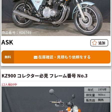
商品番号：K06749
ASK
在庫確認・見積もり依頼をする
無料
KZ900 コレクター必見 フレーム番号 No.3
12
人検討中
1976年
年式
900cc
排気量
関西
販売店