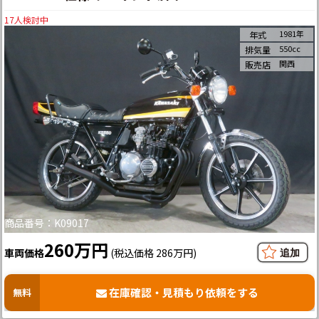
17
人検討中
1981年
年式
550cc
排気量
関西
販売店
商品番号：K09017
260万円
車両価格
(税込価格 286万円)
在庫確認・見積もり依頼をする
無料