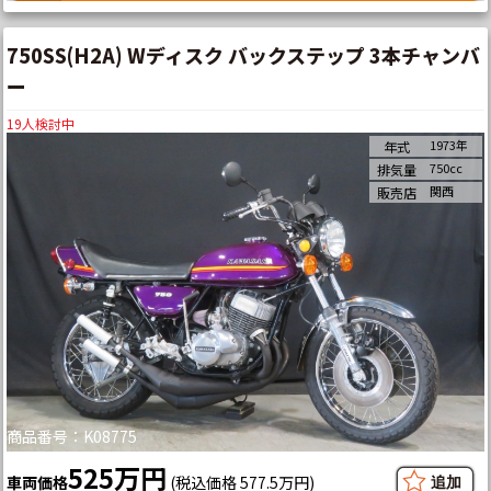
750SS(H2A) Wディスク バックステップ 3本チャンバ
ー
19
人検討中
1973年
年式
750cc
排気量
関西
販売店
商品番号：K08775
525万円
車両価格
(税込価格 577.5万円)