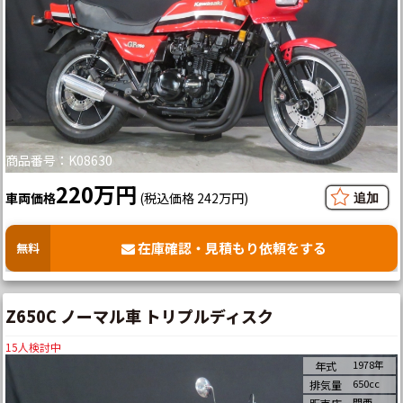
商品番号：K08630
220万円
車両価格
(税込価格 242万円)
在庫確認・見積もり依頼をする
無料
Z650C ノーマル車 トリプルディスク
15
人検討中
1978年
年式
650cc
排気量
関西