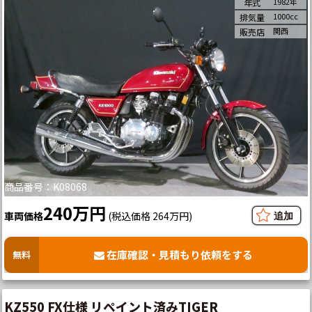
1982年
年式
1000cc
排気量
関西
販売店
商品番号：K08068
240万円
車両価格
(税込価格 264万円)
在庫確認・見積もり依頼をする
無料
KZ550 FX仕様 リペイント済みTIGER