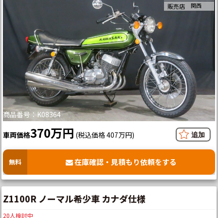
関西
販売店
商品番号：K08364
370万円
車両価格
(税込価格 407万円)
在庫確認・見積もり依頼をする
無料
Z1100R ノーマル希少車 カナダ仕様
20
人検討中