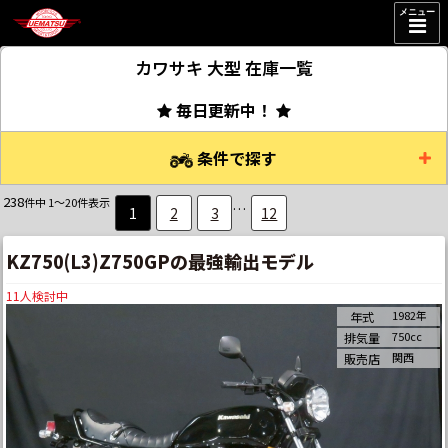
メニュー
カワサキ 大型
在庫一覧
毎日更新中！
条件で探す
238
件中 1～20件表示
…
1
2
3
12
KZ750(L3)Z750GPの最強輸出モデル
11
人検討中
1982年
年式
750cc
排気量
関西
販売店