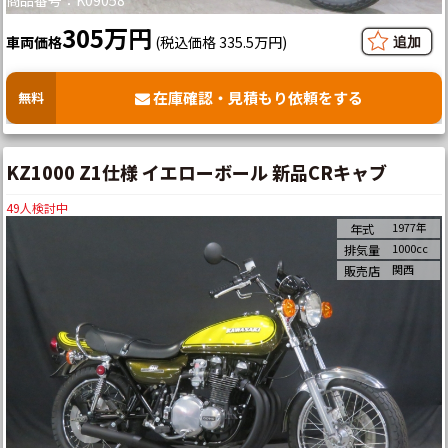
305万円
車両価格
(税込価格 335.5万円)
在庫確認・見積もり依頼をする
無料
KZ1000 Z1仕様 イエローボール 新品CRキャブ
49
人検討中
1977年
年式
1000cc
排気量
関西
販売店