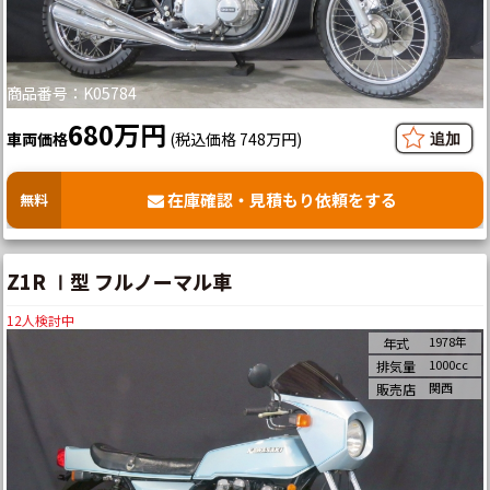
商品番号：K05784
680万円
車両価格
(税込価格 748万円)
在庫確認・見積もり依頼をする
無料
Z1R Ⅰ型 フルノーマル車
12
人検討中
1978年
年式
1000cc
排気量
関西
販売店