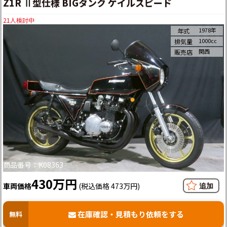
Z1R Ⅱ型仕様 BIGタンク ゲイルスピード
21
人検討中
1978年
年式
1000cc
排気量
関西
販売店
商品番号：K08363
430万円
車両価格
(税込価格 473万円)
在庫確認・見積もり依頼をする
無料