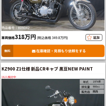
商品番号：K09042
318万円
車両価格
(税込価格 349.8万円)
在庫確認・見積もり依頼をする
無料
KZ900 Z1仕様 新品CRキャブ 黒豆NEW PAINT
16
人検討中
1976年
年式
900cc
排気量
関西
販売店