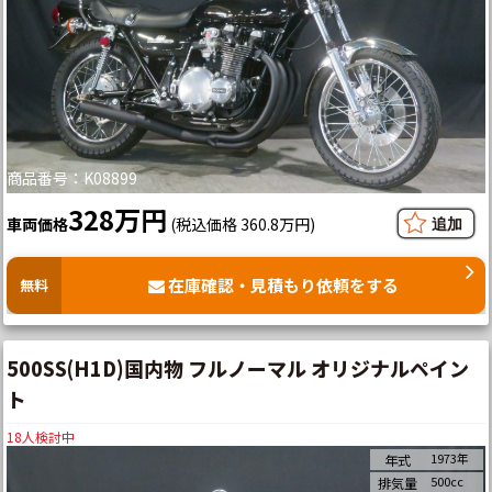
商品番号：K08899
328万円
車両価格
(税込価格 360.8万円)
在庫確認・見積もり依頼をする
無料
500SS(H1D)国内物 フルノーマル オリジナルペイン
ト
18
人検討中
1973年
年式
500cc
排気量