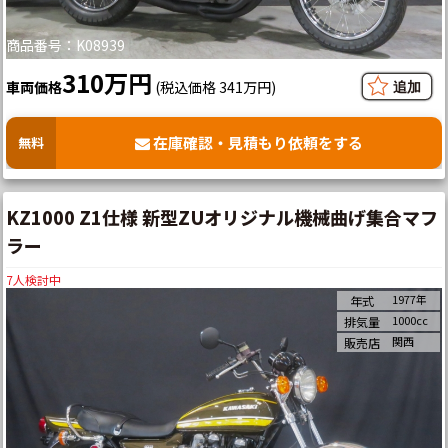
商品番号：K08939
310万円
車両価格
(税込価格 341万円)
在庫確認・見積もり依頼をする
無料
KZ1000 Z1仕様 新型ZUオリジナル機械曲げ集合マフ
ラー
7
人検討中
1977年
年式
1000cc
排気量
関西
販売店