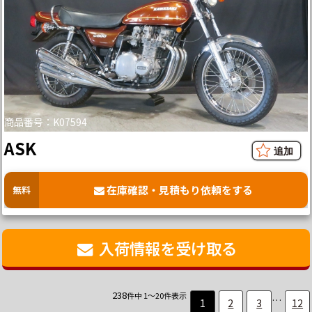
商品番号：K07594
ASK
在庫確認・見積もり依頼をする
無料
入荷情報を受け取る
238
件中 1～20件表示
…
1
2
3
12