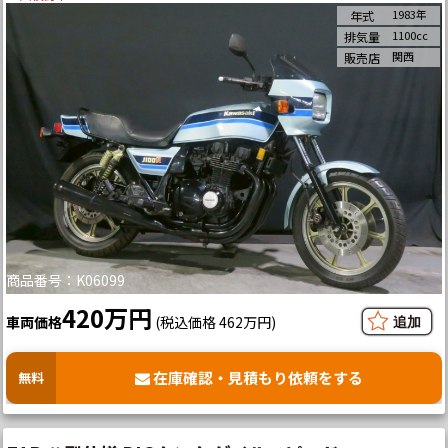
1983年
年式
1100cc
排気量
関西
販売店
商品番号：K06099
420万円
車両価格
(税込価格 462万円)
在庫確認・見積もり依頼をする
無料