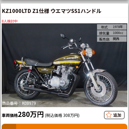
KZ1000LTD Z1仕様 ウエマツSS1ハンドル
8
人検討中
1978年
年式
1000cc
排気量
関西
販売店
商品番号：K08979
280万円
車両価格
(税込価格 308万円)