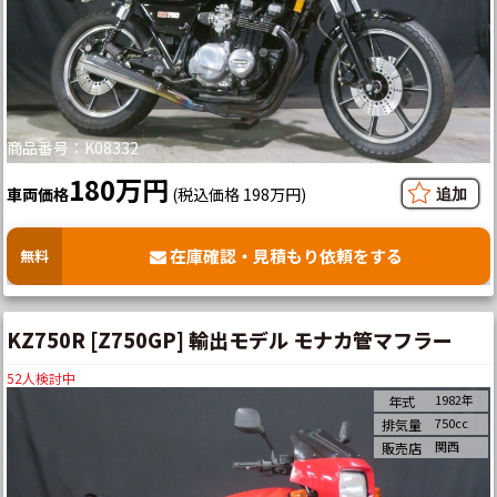
商品番号：K08332
180万円
車両価格
(税込価格 198万円)
在庫確認・見積もり依頼をする
無料
KZ750R [Z750GP] 輸出モデル モナカ管マフラー
52
人検討中
1982年
年式
750cc
排気量
関西
販売店