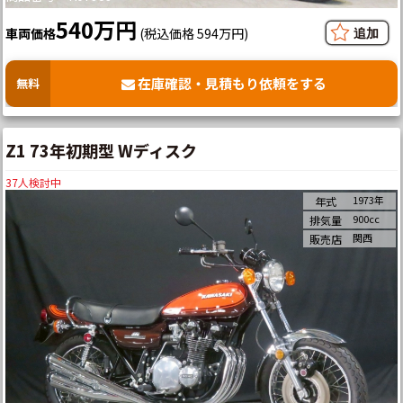
540万円
車両価格
(税込価格 594万円)
在庫確認・見積もり依頼をする
無料
Z1 73年初期型 Wディスク
37
人検討中
1973年
年式
900cc
排気量
関西
販売店