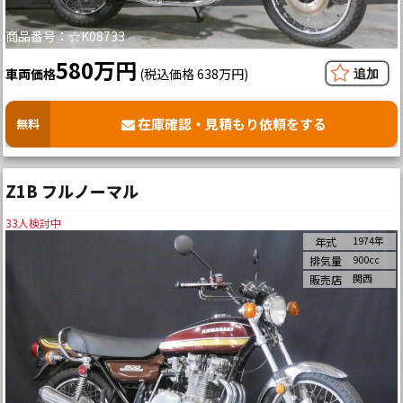
商品番号：☆K08733
580万円
車両価格
(税込価格 638万円)
在庫確認・見積もり依頼をする
無料
Z1B フルノーマル
33
人検討中
1974年
年式
900cc
排気量
関西
販売店