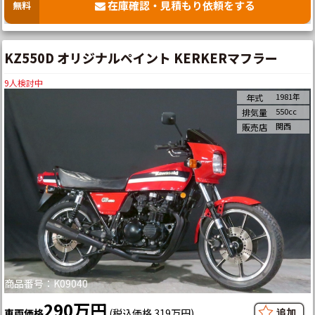
在庫確認・見積もり依頼をする
無料
KZ550D オリジナルペイント KERKERマフラー
9
人検討中
1981年
年式
550cc
排気量
関西
販売店
商品番号：K09040
290万円
車両価格
(税込価格 319万円)