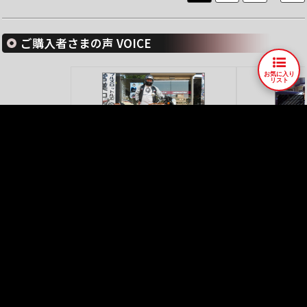
ご購入者さまの声 VOICE
お気に入り
リスト
750SS
ご購入者
慣らしが終わったら…
GS400E3
ご購
ご購入者様の声をもっと見る
車両情報
人気車種