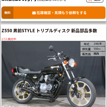
在庫確認・見積もり依頼をする
無料
Z550 男前STYLE トリプルディスク 新品部品多数
17
人検討中
1981年
年式
550cc
排気量
関西
販売店
商品番号：K09058