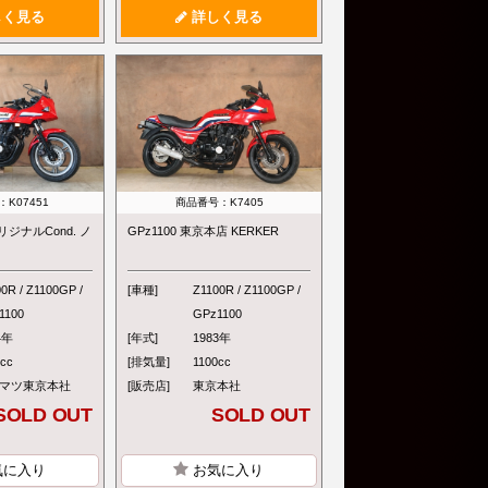
く見る
詳しく見る
K07451
商品番号：K7405
 オリジナルCond. ノ
GPz1100 東京本店 KERKER
0R / Z1100GP /
[車種]
Z1100R / Z1100GP /
1100
GPz1100
4年
[年式]
1983年
0cc
[排気量]
1100cc
マツ東京本社
[販売店]
東京本社
SOLD OUT
SOLD OUT
気に入り
お気に入り