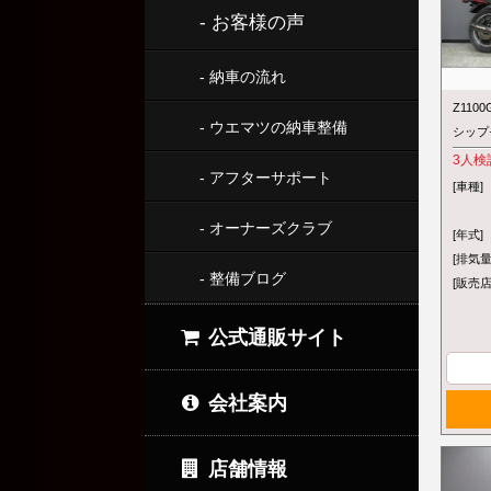
- お客様の声
- 納車の流れ
Z110
- ウエマツの納車整備
シップ
3
人検
- アフターサポート
[車種]
- オーナーズクラブ
[年式]
[排気量
- 整備ブログ
[販売店
公式通販サイト
会社案内
店舗情報