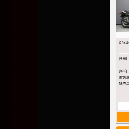
GPz1
[車種]
[年式]
[排気量
[販売店