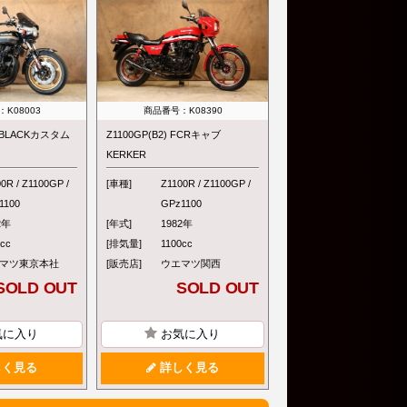
K08003
商品番号：K08390
改 BLACKカスタム
Z1100GP(B2) FCRキャブ
KERKER
0R / Z1100GP /
[車種]
Z1100R / Z1100GP /
1100
GPz1100
2年
[年式]
1982年
0cc
[排気量]
1100cc
マツ東京本社
[販売店]
ウエマツ関西
SOLD OUT
SOLD OUT
気に入り
お気に入り
く見る
詳しく見る