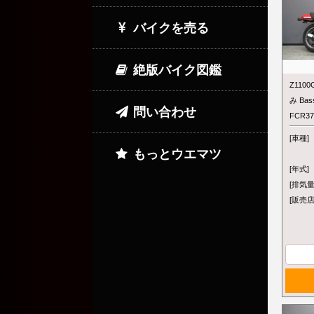
バイクを売る
絶版バイク図鑑
Z110
み Ba
問い合わせ
FCR
[車種]
もっとウエマツ
[年式]
[排気量
[販売店