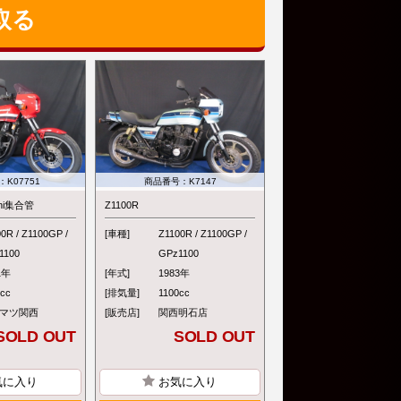
取る
K07751
商品番号：K7147
ani集合管
Z1100R
0R / Z1100GP /
[車種]
Z1100R / Z1100GP /
1100
GPz1100
1年
[年式]
1983年
0cc
[排気量]
1100cc
マツ関西
[販売店]
関西明石店
SOLD OUT
SOLD OUT
気に入り
お気に入り