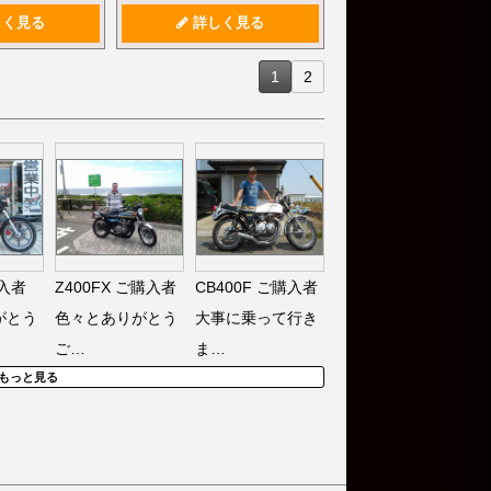
く見る
詳しく見る
1
2
入者
Z400FX
ご購入者
CB400F
ご購入者
がとう
色々とありがとう
大事に乗って行き
ご…
ま…
もっと見る