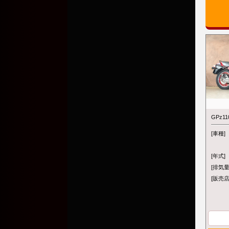
GPz11
[車種]
[年式]
[排気量
[販売店