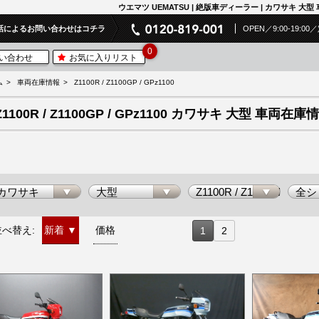
ウエマツ UEMATSU | 絶版車ディーラー | カワサキ 大
話によるお問い合わせはコチラ
OPEN／9:00-19:
0
い合わせ
お気に入りリスト
ム
車両在庫情報
Z1100R / Z1100GP / GPz1100
Z1100R / Z1100GP / GPz1100 カワサキ 大型 車両在
並べ替え:
新着
▼
価格
1
2