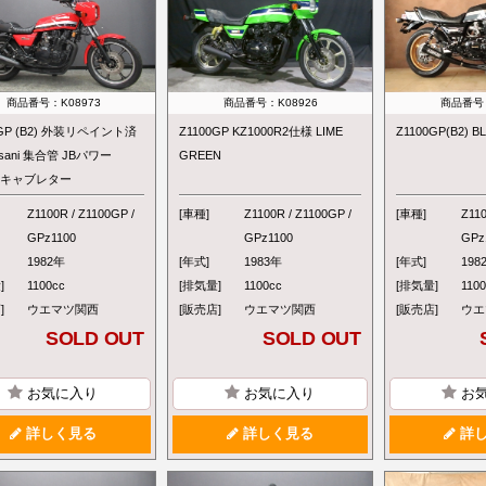
商品番号：K08973
商品番号：K08926
商品番号：
0GP (B2) 外装リペイント済
Z1100GP KZ1000R2仕様 LIME
Z1100GP(B2)
ssani 集合管 JBパワー
GREEN
37キャブレター
Z1100R / Z1100GP /
[車種]
Z1100R / Z1100GP /
[車種]
Z110
GPz1100
GPz1100
GPz
1982年
[年式]
1983年
[年式]
198
]
1100cc
[排気量]
1100cc
[排気量]
110
]
ウエマツ関西
[販売店]
ウエマツ関西
[販売店]
ウエ
SOLD OUT
SOLD OUT
お気に入り
お気に入り
お
詳しく見る
詳しく見る
詳し