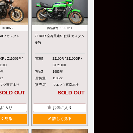
K08972
商品番号：K08311
 BLACKカスタム
Z1100R 空冷最速S1仕様 カスタム
多数
0R / Z1100GP /
[車種]
Z1100R / Z1100GP /
1100
GPz1100
2年
[年式]
1983年
0cc
[排気量]
1100cc
マツ東京本社
[販売店]
ウエマツ東京本社
SOLD OUT
SOLD OUT
気に入り
お気に入り
く見る
詳しく見る