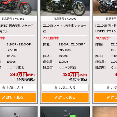
商品番号：K07563
商品番号：K06099
商品番号：
0GP(B2) 国内新規 フラッグ
Z1100R ノーマル希少車 カナダ仕
KZ1100R 国内新
モデル
様
MODEL STARDU
討中
20
人検討中
70
人検討中
Z1100R / Z1100GP /
[車種]
Z1100R / Z1100GP /
[車種]
Z110
GPz1100
GPz1100
GPz
1982年
[年式]
1983年
[年式]
198
]
1100cc
[排気量]
1100cc
[排気量]
110
]
ウエマツ東北
[販売店]
ウエマツ関西
[販売店]
ウエ
240万円
420万円
(税抜)
(税抜)
264万円(税込)
462万円(税込)
お気に入り
お気に入り
お
詳しく見る
詳しく見る
詳し