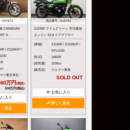
K07871
商品番号：Ko8783
規 CANADIAN
Z1100R ライムグリーン 空冷最強
ST S.
エンジン S1タイプマフラー
[車種]
Z1100R / Z1100GP /
0R / Z1100GP /
GPz1100
1100
[年式]
1983年
4年
[排気量]
1100cc
0cc
[販売店]
ウエマツ東海
マツ東京本社
SOLD OUT
460万円
(税抜)
506万円(税込)
お気に入り
気に入り
詳しく見る
く見る