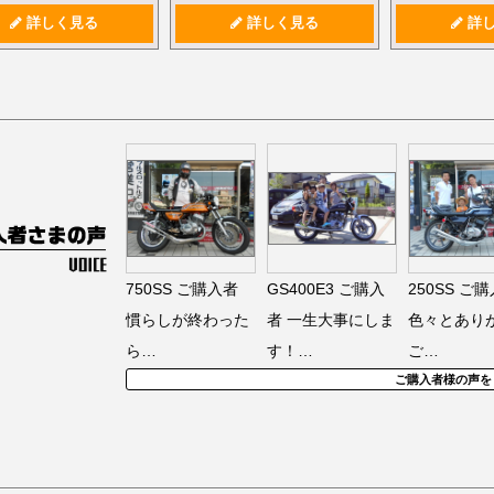
詳しく見る
詳しく見る
詳し
750SS
ご購入者
GS400E3
ご購入
250SS
ご購
慣らしが終わった
者
一生大事にしま
色々とあり
ら…
す！…
ご…
ご購入者様の声を