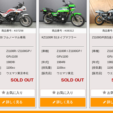
商品番号：K07258
商品番号：K08312
商品番号：
100 フルノーマル車両
KZ1100R S1タイプマフラー
Z1100GP(B2)
Z1100R / Z1100GP /
[車種]
Z1100R / Z1100GP /
[車種]
Z110
GPz1100
GPz1100
GPz
1983年
[年式]
1984年
[年式]
198
]
1100cc
[排気量]
1100cc
[排気量]
110
]
ウエマツ東京本社
[販売店]
ウエマツ東北
[販売店]
ウエ
SOLD OUT
SOLD OUT
お気に入り
お気に入り
お
詳しく見る
詳しく見る
詳し