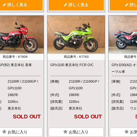
詳しく見る
詳しく見る
詳し
商品番号：K7809
商品番号：K7783
商品番号：
0GP(B2) 東京本社 美車
GPz1100 東京本社 FCR O/C
GPz1100(A2)
ーマル車
Z1100R / Z1100GP /
[車種]
Z1100R / Z1100GP /
[車種]
Z110
GPz1100
GPz1100
GPz
1982年
[年式]
1983年
[年式]
198
]
1100cc
[排気量]
1100cc
[排気量]
110
]
東京本社
[販売店]
東京本社
[販売店]
ウエ
SOLD OUT
SOLD OUT
お気に入り
お気に入り
お