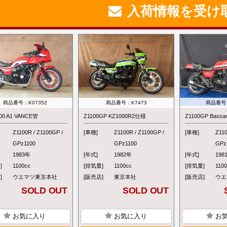
入荷情報を受け
商品番号：K07352
商品番号：K7473
商品番号：
00 A1 VANCE管
Z1100GP KZ1000R2仕様
Z1100GP Bass
Z1100R / Z1100GP /
[車種]
Z1100R / Z1100GP /
[車種]
Z110
GPz1100
GPz1100
GPz
1983年
[年式]
1982年
[年式]
198
]
1100cc
[排気量]
1100cc
[排気量]
110
]
ウエマツ東京本社
[販売店]
東京本社
[販売店]
ウエ
SOLD OUT
SOLD OUT
お気に入り
お気に入り
お