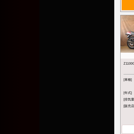
Z110
[車種]
[年式]
[排気量
[販売店