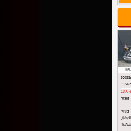
商品
500S
ームNo
13
人
[車種]
[年式]
[排気量
[販売店