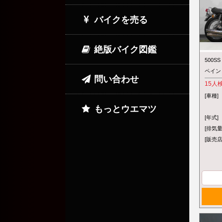
バイクを売る
絶版バイク図鑑
500S
ペイン
問い合わせ
15
人
[車種]
もっとウエマツ
[年式]
[排気量
[販売店