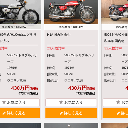
商品番号：K07357
商品番号：K08421
商品番号：
S 69年式(H1KA)白エグリ リ
H1A 国内物 希少
500SS(MACH
ト済み
和46年 国内物
検討中
23
人検討中
32
人検討中
500/750トリプルシリ
[車種]
500/750トリプルシリ
[車種]
50
ーズ
ーズ
ーズ
1969年
[年式]
1971年
[年式]
197
]
500cc
[排気量]
500cc
[排気量]
500
]
ウエマツ東海
[販売店]
ウエマツ九州
[販売店]
ウエ
430万円
430万円
(税抜)
(税抜)
473万円(税込)
473万円(税込)
お気に入り
お気に入り
お
詳しく見る
詳しく見る
詳し