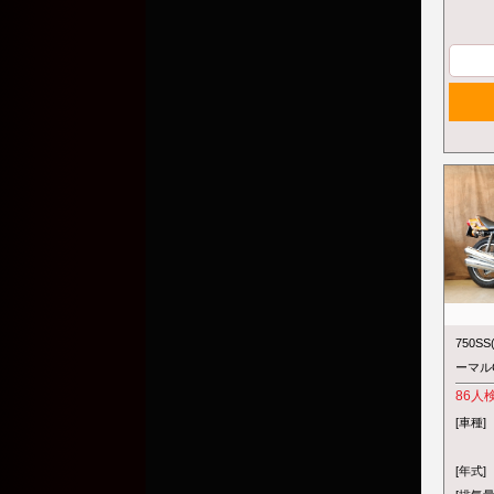
750S
ーマルC
86
人
[車種]
[年式]