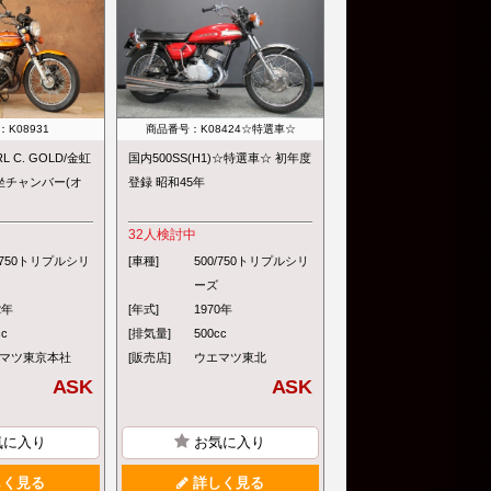
K08931
商品番号：K08424☆特選車☆
RL C. GOLD/金虹
国内500SS(H1)☆特選車☆ 初年度
坐チャンバー(オ
登録 昭和45年
32
人検討中
0/750トリプルシリ
[車種]
500/750トリプルシリ
ーズ
2年
[年式]
1970年
cc
[排気量]
500cc
マツ東京本社
[販売店]
ウエマツ東北
ASK
ASK
気に入り
お気に入り
く見る
詳しく見る