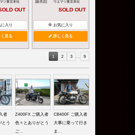
マツ東京本社
[販売店]
ウエマツ東京本社
SOLD OUT
SOLD OUT
気に入り
お気に入り
く見る
詳しく見る
1
2
3
…
9
入者
Z400FX
ご購入者
CB400F
ご購入者
がとう
色々とありがとう
大事に乗って行き
ご…
ま…