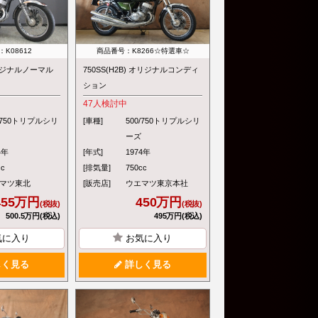
K08612
商品番号：K8266☆特選車☆
 オリジナルノーマル
750SS(H2B) オリジナルコンディ
ション
47
人検討中
0/750トリプルシリ
[車種]
500/750トリプルシリ
ーズ
4年
[年式]
1974年
cc
[排気量]
750cc
マツ東北
[販売店]
ウエマツ東京本社
455万円
450万円
(税抜)
(税抜)
500.5万円(税込)
495万円(税込)
気に入り
お気に入り
く見る
詳しく見る