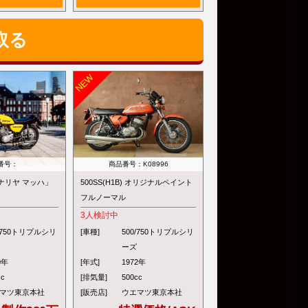
取る
番号：
商品番号：K08996
「カナリヤ マッハ」
500SS(H1B) オリジナルペイント
フルノーマル
3
人検討中
0/750トリプルシリ
[車種]
500/750トリプルシリ
ーズ
0年
[年式]
1972年
cc
[排気量]
500cc
マツ東京本社
[販売店]
ウエマツ東京本社