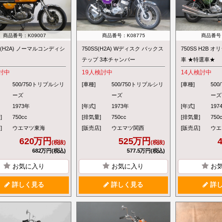
商品番号：K09007
商品番号：K08775
商品番号：
S (H2A) ノーマルコンディシ
750SS(H2A) Wディスク バックス
750SS H2B
テップ 3本チャンバー
車 ★特選車★
討中
19
人検討中
14
人検討中
500/750トリプルシリ
[車種]
500/750トリプルシリ
[車種]
50
ーズ
ーズ
ーズ
1973年
[年式]
1973年
[年式]
197
]
750cc
[排気量]
750cc
[排気量]
750
]
ウエマツ東海
[販売店]
ウエマツ関西
[販売店]
ウエ
620万円
525万円
(税抜)
(税抜)
682万円(税込)
577.5万円(税込)
お気に入り
お気に入り
お
詳しく見る
詳しく見る
詳し