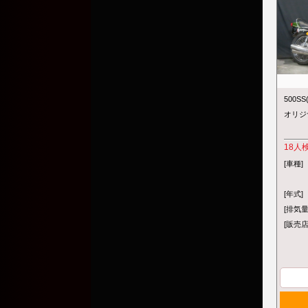
500S
オリジ
18
人
[車種]
[年式]
[排気量
[販売店