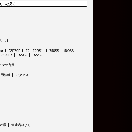
もっと見る
リスト
ur
CB750F
Z2（Z2RS）
750SS
500SS
Z400FX
RZ350
RZ250
エマツ九州
採用情報
アクセス
者様
常連者様より