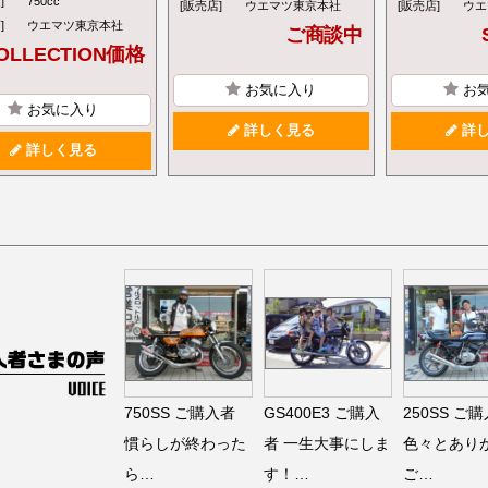
]
750cc
[販売店]
ウエマツ東京本社
[販売店]
ウエ
]
ウエマツ東京本社
ご商談中
OLLECTION価格
お気に入り
お
お気に入り
詳しく見る
詳し
詳しく見る
750SS
ご購入者
GS400E3
ご購入
250SS
ご購
慣らしが終わった
者
一生大事にしま
色々とあり
ら…
す！…
ご…