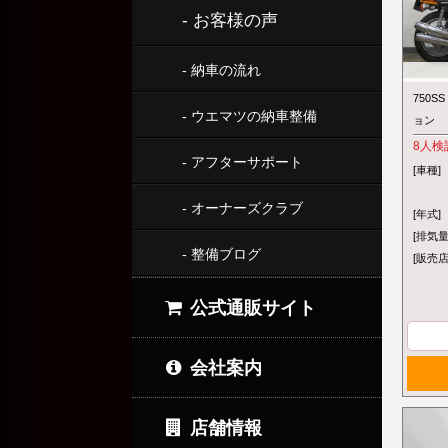
- お客様の声
- 納車の流れ
750S
- ウエマツの納車整備
ョン
8
人検
- アフターサポート
[車種]
- オーナーズクラブ
[年式]
[排気量
- 整備ブログ
[販売店
公式通販サイト
会社案内
店舗情報