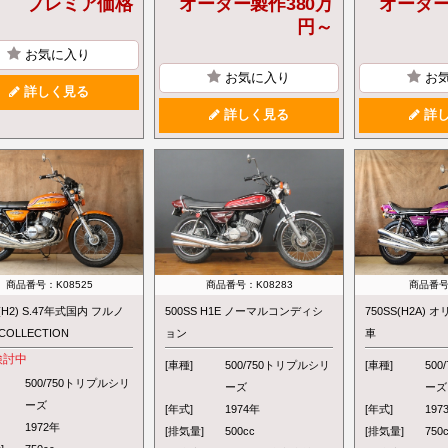
プレミア価格
オーダー製作380万
オーダー
円～
お気に入り
お気に入り
お
詳しく見る
詳しく見る
詳し
商品番号：K08525
商品番号：K08283
商品番号
S(H2) S.47年式国内 フルノ
500SS H1E ノーマルコンディシ
750SS(H2A) 
OLLECTION
ョン
車
検討中
[車種]
500/750トリプルシリ
[車種]
50
500/750トリプルシリ
ーズ
ーズ
ーズ
[年式]
1974年
[年式]
197
1972年
[排気量]
500cc
[排気量]
750