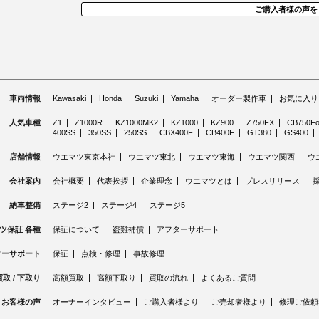
ご購入者様の声を
車両情報
Kawasaki
Honda
Suzuki
Yamaha
オーダー製作車
お気に入り
人気車種
Z1
Z1000R
KZ1000MK2
KZ1000
KZ900
Z750FX
CB750Fo
400SS
350SS
250SS
CBX400F
CB400F
GT380
GS400
店舗情報
ウエマツ東京本社
ウエマツ東北
ウエマツ東海
ウエマツ関西
ウ
会社案内
会社概要
代表挨拶
企業理念
ウエマツとは
プレスリリース
納車整備
ステージ2
ステージ4
ステージ5
ツ保証 各種
保証について
盗難補償
アフターサポート
ターサポート
保証
点検・修理
事故修理
買取 / 下取り
高額買取
高額下取り
買取の流れ
よくあるご質問
お客様の声
オーナーインタビュー
ご購入者様より
ご売却者様より
修理ご依頼