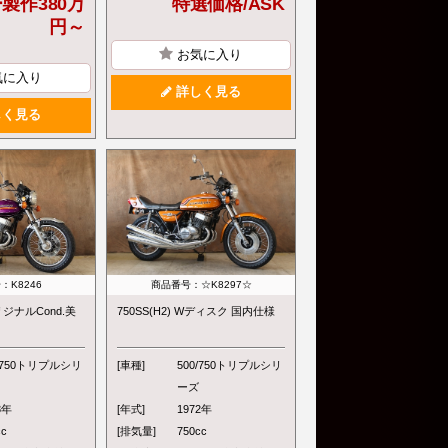
製作380万
特選価格/ASK
円～
お気に入り
気に入り
詳しく見る
く見る
：K8246
商品番号：☆K8297☆
オリジナルCond.美
750SS(H2) Wディスク 国内仕様
0/750トリプルシリ
[車種]
500/750トリプルシリ
ーズ
3年
[年式]
1972年
cc
[排気量]
750cc