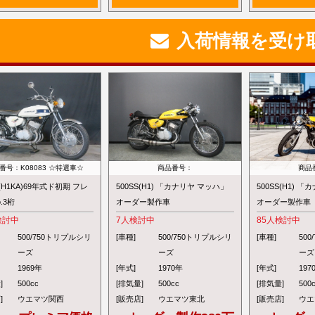
入荷情報を受け
番号：K08083 ☆特選車☆
商品番号：
商品
S(H1KA)69年式ド初期 フレ
500SS(H1) 「カナリヤ マッハ」
500SS(H1) 
.3桁
オーダー製作車
オーダー製作車
検討中
7
人検討中
85
人検討中
500/750トリプルシリ
[車種]
500/750トリプルシリ
[車種]
50
ーズ
ーズ
ーズ
1969年
[年式]
1970年
[年式]
197
]
500cc
[排気量]
500cc
[排気量]
500
]
ウエマツ関西
[販売店]
ウエマツ東北
[販売店]
ウエ