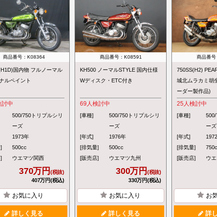
商品番号：K08364
商品番号：K08591
商品番号：
S(H1D)国内物 フルノーマル
KH500 ノーマルSTYLE 国内仕様
750SS(H2) PEA
ナルペイント
Wディスク・ETC付き
城北ムラカミ胡
ーダー製作品)
検討中
69
人検討中
25
人検討中
500/750トリプルシリ
[車種]
500/750トリプルシリ
[車種]
50
ーズ
ーズ
ーズ
1973年
[年式]
1976年
[年式]
197
]
500cc
[排気量]
500cc
[排気量]
750
]
ウエマツ関西
[販売店]
ウエマツ九州
[販売店]
ウエ
370万円
300万円
(税抜)
(税抜)
407万円(税込)
330万円(税込)
お気に入り
お気に入り
お
詳しく見る
詳しく見る
詳し