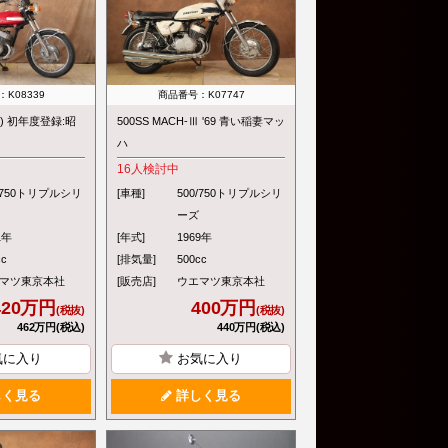
K08339
商品番号：K07747
-Ⅲ) 初年度登録:昭
500SS MACH-Ⅲ '69 青い稲妻マッ
ハ
16
人検討中
0/750トリプルシリ
[車種]
500/750トリプルシリ
ーズ
1年
[年式]
1969年
cc
[排気量]
500cc
マツ東京本社
[販売店]
ウエマツ東京本社
420万円
400万円
(税抜)
(税抜)
462万円(税込)
440万円(税込)
気に入り
お気に入り
く見る
詳しく見る