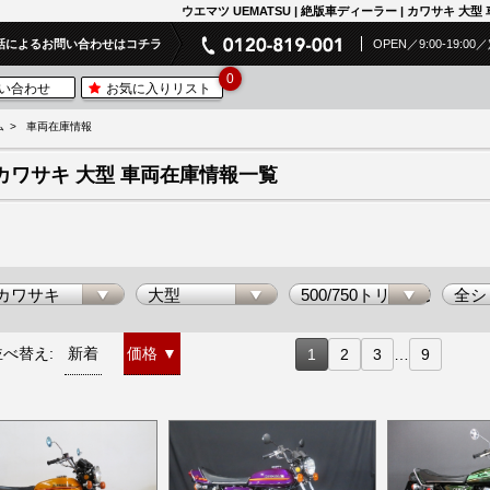
ウエマツ UEMATSU | 絶版車ディーラー | カワサキ 大
話によるお問い合わせはコチラ
OPEN／9:00-19:
0
い合わせ
お気に入りリスト
ム
車両在庫情報
カワサキ 大型 車両在庫情報一覧
並べ替え:
新着
価格
▼
1
2
3
…
9