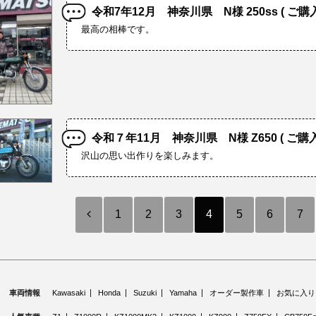
令和7年12月 神奈川県 N様 250ss ( ご購
最高の相棒です。
令和７年11月 神奈川県 N様 Z650 ( ご購入
沢山の思い出作りを楽しみます。
1
2
3
4
5
6
7
車両情報
Kawasaki
Honda
Suzuki
Yamaha
オーダー製作車
お気に入り