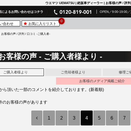
ウエマツ UEMATSU | 絶版車ディーラー | お客様の声 / 評判
話によるお問い合わせはコチラ
OPEN／9:00-19:
0
い合わせ
お気に入りリスト
お客様の声 / 評判 / 口コミ -ご購入者-
お客様の声 - ご購入者様より -
ご購入者様より
ご売却者様より
修理ご
お客様のメディア掲載ご紹介
から頂いた一部のコメントを紹介しております。(新着順)
78件のお客様の声があります
1
2
3
4
5
6
7