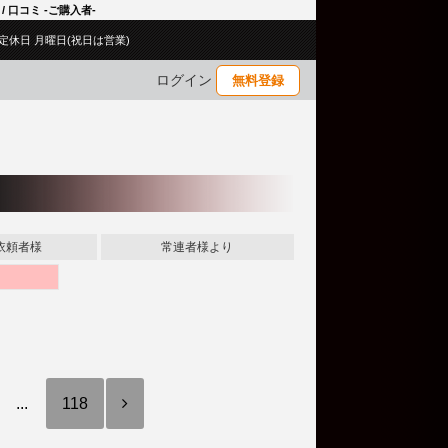
 / 口コミ -ご購入者-
00／定休日 月曜日(祝日は営業)
ログイン
無料登録
依頼者様
常連者様より
...
118