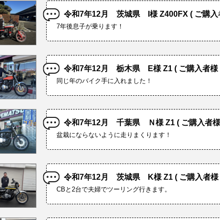
令和7年12月 茨城県 I様 Z400FX ( ご購入
7年後息子が乗ります！
令和7年12月 栃木県 E様 Z1 ( ご購入者様 
同じ年のバイク手に入れました！
令和7年12月 千葉県 Ｎ様 Z1 ( ご購入者様 
盆栽にならないように走りまくります！
令和7年12月 茨城県 K様 Z1 ( ご購入者様 
CBと2台で夫婦でツーリング行きます。