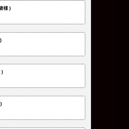
者様 )
)
)
)