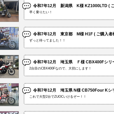
令和7年12月 新潟県 K様 KZ1000LTD ( 
早く乗りたい！
令和7年12月 東京都 M様 H1F ( ご購入者様
ずっと待ってました！！
令和7年12月 埼玉県 Ｆ様 CBX400Fシリー
2台目のCBX400Fなので、大切にします！
令和7年12月 埼玉県 N様 CB750Four Kシ
これで大型2台でZUOCいけるぞー！！