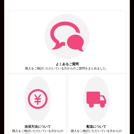
号，運転免許証番号などの個人情報をお尋ねすることがありま
す。また，ユーザーと提携先などとの間でなされたユーザーの個
人情報を含む取引記録や決済に関する情報を,当社の提携先（情
報提供元，広告主，広告配信先などを含みます。以下，｢提携先｣
といいます。）などから収集することがあります。
第3条（個人情報を収集・利用する目的）
当社が個人情報を収集・利用する目的は，以下のとおりです。
当社サービスの提供・運営のため
ユーザーからのお問い合わせに回答するため（本人確認を行うこ
とを含む）
ユーザーが利用中のサービスの新機能，更新情報，キャンペーン
等及び当社が提供する他のサービスの案内のメールを送付するた
め
メンテナンス，重要なお知らせなど必要に応じたご連絡のため
よくあるご質問
広告，宣伝，マーケティングへの活用のため
利用規約に違反したユーザーや，不正・不当な目的でサービスを
購入をご検討いただいている方からのご質問をまとめました。
利用しようとするユーザーの特定をし，ご利用をお断りするため
ユーザーにご自身の登録情報の閲覧や変更，削除，ご利用状況の
閲覧を行っていただくため
有料サービスにおいて，ユーザーに利用料金を請求するため
上記の利用目的に付随する目的
第4条（利用目的の変更）
当社は，利用目的が変更前と関連性を有すると合理的に認められ
る場合に限り，個人情報の利用目的を変更するものとします。
利用目的の変更を行った場合には，変更後の目的について，当社
所定の方法により，ユーザーに通知し，または本ウェブサイト上
に公表するものとします。
第5条（個人情報の第三者提供）
当社は，次に掲げる場合を除いて，あらかじめユーザーの同意を
決済方法について
配送について
得ることなく，第三者に個人情報を提供することはありません。
購入をご検討いただいている方からの
購入をご検討いただいている方からの