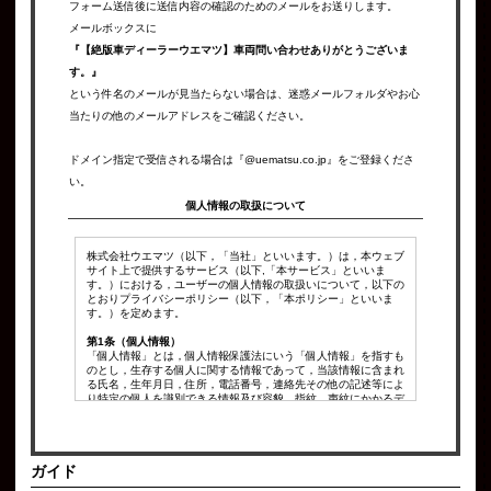
フォーム送信後に送信内容の確認のためのメールをお送りします。
メールボックスに
『【絶版車ディーラーウエマツ】車両問い合わせありがとうございま
す。』
という件名のメールが見当たらない場合は、迷惑メールフォルダやお心
当たりの他のメールアドレスをご確認ください。
ドメイン指定で受信される場合は『@uematsu.co.jp』をご登録くださ
い。
個人情報の取扱について
株式会社ウエマツ（以下，「当社」といいます。）は，本ウェブ
サイト上で提供するサービス（以下,「本サービス」といいま
す。）における，ユーザーの個人情報の取扱いについて，以下の
とおりプライバシーポリシー（以下，「本ポリシー」といいま
す。）を定めます。
第1条（個人情報）
「個人情報」とは，個人情報保護法にいう「個人情報」を指すも
のとし，生存する個人に関する情報であって，当該情報に含まれ
る氏名，生年月日，住所，電話番号，連絡先その他の記述等によ
り特定の個人を識別できる情報及び容貌，指紋，声紋にかかるデ
ータ，及び健康保険証の保険者番号などの当該情報単体から特定
の個人を識別できる情報（個人識別情報）を指します。
第2条（個人情報の収集方法）
ガイド
当社は，ユーザーが利用登録をする際に氏名，生年月日，住所，
電話番号，メールアドレス，銀行口座番号，クレジットカード番