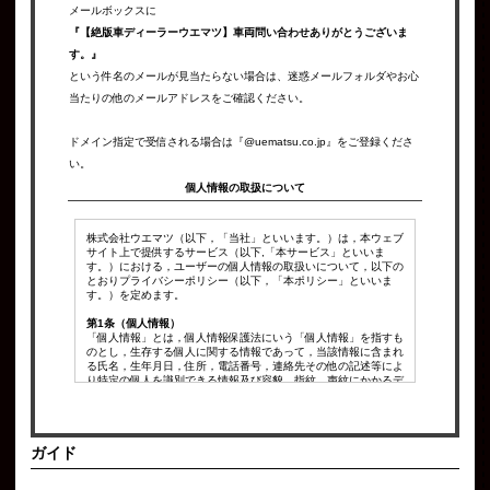
メールボックスに
『【絶版車ディーラーウエマツ】車両問い合わせありがとうございま
す。』
という件名のメールが見当たらない場合は、迷惑メールフォルダやお心
当たりの他のメールアドレスをご確認ください。
ドメイン指定で受信される場合は『@uematsu.co.jp』をご登録くださ
い。
個人情報の取扱について
株式会社ウエマツ（以下，「当社」といいます。）は，本ウェブ
サイト上で提供するサービス（以下,「本サービス」といいま
す。）における，ユーザーの個人情報の取扱いについて，以下の
とおりプライバシーポリシー（以下，「本ポリシー」といいま
す。）を定めます。
第1条（個人情報）
「個人情報」とは，個人情報保護法にいう「個人情報」を指すも
のとし，生存する個人に関する情報であって，当該情報に含まれ
る氏名，生年月日，住所，電話番号，連絡先その他の記述等によ
り特定の個人を識別できる情報及び容貌，指紋，声紋にかかるデ
ータ，及び健康保険証の保険者番号などの当該情報単体から特定
の個人を識別できる情報（個人識別情報）を指します。
第2条（個人情報の収集方法）
ガイド
当社は，ユーザーが利用登録をする際に氏名，生年月日，住所，
電話番号，メールアドレス，銀行口座番号，クレジットカード番
号，運転免許証番号などの個人情報をお尋ねすることがありま