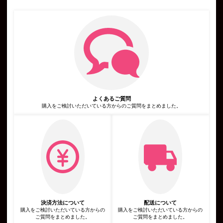
す。また，ユーザーと提携先などとの間でなされたユーザーの個
人情報を含む取引記録や決済に関する情報を,当社の提携先（情
報提供元，広告主，広告配信先などを含みます。以下，｢提携先｣
といいます。）などから収集することがあります。
第3条（個人情報を収集・利用する目的）
当社が個人情報を収集・利用する目的は，以下のとおりです。
当社サービスの提供・運営のため
ユーザーからのお問い合わせに回答するため（本人確認を行うこ
とを含む）
ユーザーが利用中のサービスの新機能，更新情報，キャンペーン
等及び当社が提供する他のサービスの案内のメールを送付するた
め
メンテナンス，重要なお知らせなど必要に応じたご連絡のため
よくあるご質問
広告，宣伝，マーケティングへの活用のため
利用規約に違反したユーザーや，不正・不当な目的でサービスを
購入をご検討いただいている方からのご質問をまとめました。
利用しようとするユーザーの特定をし，ご利用をお断りするため
ユーザーにご自身の登録情報の閲覧や変更，削除，ご利用状況の
閲覧を行っていただくため
有料サービスにおいて，ユーザーに利用料金を請求するため
上記の利用目的に付随する目的
第4条（利用目的の変更）
当社は，利用目的が変更前と関連性を有すると合理的に認められ
る場合に限り，個人情報の利用目的を変更するものとします。
利用目的の変更を行った場合には，変更後の目的について，当社
所定の方法により，ユーザーに通知し，または本ウェブサイト上
に公表するものとします。
第5条（個人情報の第三者提供）
当社は，次に掲げる場合を除いて，あらかじめユーザーの同意を
決済方法について
配送について
得ることなく，第三者に個人情報を提供することはありません。
購入をご検討いただいている方からの
購入をご検討いただいている方からの
ただし，個人情報保護法その他の法令で認められる場合を除きま
ご質問をまとめました。
ご質問をまとめました。
す。