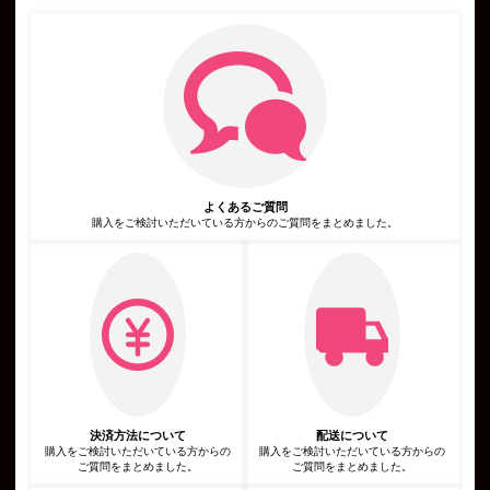
人情報を含む取引記録や決済に関する情報を,当社の提携先（情
報提供元，広告主，広告配信先などを含みます。以下，｢提携先｣
といいます。）などから収集することがあります。
第3条（個人情報を収集・利用する目的）
当社が個人情報を収集・利用する目的は，以下のとおりです。
当社サービスの提供・運営のため
ユーザーからのお問い合わせに回答するため（本人確認を行うこ
とを含む）
ユーザーが利用中のサービスの新機能，更新情報，キャンペーン
等及び当社が提供する他のサービスの案内のメールを送付するた
め
メンテナンス，重要なお知らせなど必要に応じたご連絡のため
よくあるご質問
広告，宣伝，マーケティングへの活用のため
利用規約に違反したユーザーや，不正・不当な目的でサービスを
購入をご検討いただいている方からのご質問をまとめました。
利用しようとするユーザーの特定をし，ご利用をお断りするため
ユーザーにご自身の登録情報の閲覧や変更，削除，ご利用状況の
閲覧を行っていただくため
有料サービスにおいて，ユーザーに利用料金を請求するため
上記の利用目的に付随する目的
第4条（利用目的の変更）
当社は，利用目的が変更前と関連性を有すると合理的に認められ
る場合に限り，個人情報の利用目的を変更するものとします。
利用目的の変更を行った場合には，変更後の目的について，当社
所定の方法により，ユーザーに通知し，または本ウェブサイト上
に公表するものとします。
第5条（個人情報の第三者提供）
当社は，次に掲げる場合を除いて，あらかじめユーザーの同意を
決済方法について
配送について
得ることなく，第三者に個人情報を提供することはありません。
購入をご検討いただいている方からの
購入をご検討いただいている方からの
ただし，個人情報保護法その他の法令で認められる場合を除きま
ご質問をまとめました。
ご質問をまとめました。
す。