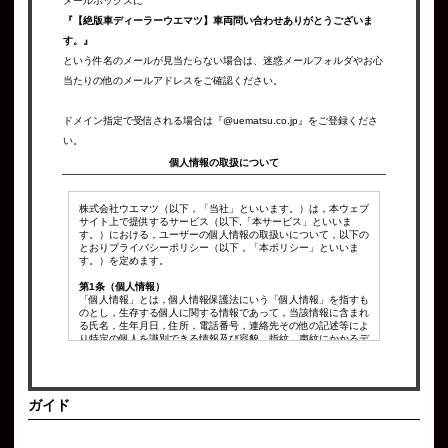
メールボックスに
『【絶版車ディーラーウエマツ】車両問い合わせありがとうございま
す。』
という件名のメールが見当たらない場合は、迷惑メールフォルダやお心
当たりの他のメールアドレスをご確認ください。
ドメイン指定で受信される場合は『@uematsu.co.jp』をご登録くださ
い。
個人情報の取扱について
株式会社ウエマツ（以下，「当社」といいます。）は，本ウェブ
サイト上で提供するサービス（以下,「本サービス」といいま
す。）における，ユーザーの個人情報の取扱いについて，以下の
とおりプライバシーポリシー（以下，「本ポリシー」といいま
す。）を定めます。
第1条（個人情報）
「個人情報」とは，個人情報保護法にいう「個人情報」を指すも
のとし，生存する個人に関する情報であって，当該情報に含まれ
る氏名，生年月日，住所，電話番号，連絡先その他の記述等によ
り特定の個人を識別できる情報及び容貌，指紋，声紋にかかるデ
ータ，及び健康保険証の保険者番号などの当該情報単体から特定
の個人を識別できる情報（個人識別情報）を指します。
第2条（個人情報の収集方法）
ガイド
当社は，ユーザーが利用登録をする際に氏名，生年月日，住所，
電話番号，メールアドレス，銀行口座番号，クレジットカード番
号，運転免許証番号などの個人情報をお尋ねすることがありま
す。また，ユーザーと提携先などとの間でなされたユーザーの個