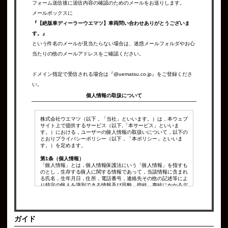
フォーム送信後に送信内容の確認のためのメールをお送りします。
メールボックスに
『【絶版車ディーラーウエマツ】車両問い合わせありがとうございま
す。』
という件名のメールが見当たらない場合は、迷惑メールフォルダやお心
当たりの他のメールアドレスをご確認ください。
ドメイン指定で受信される場合は『@uematsu.co.jp』をご登録くださ
い。
個人情報の取扱について
株式会社ウエマツ（以下，「当社」といいます。）は，本ウェブ
サイト上で提供するサービス（以下,「本サービス」といいま
す。）における，ユーザーの個人情報の取扱いについて，以下の
とおりプライバシーポリシー（以下，「本ポリシー」といいま
す。）を定めます。
第1条（個人情報）
「個人情報」とは，個人情報保護法にいう「個人情報」を指すも
のとし，生存する個人に関する情報であって，当該情報に含まれ
る氏名，生年月日，住所，電話番号，連絡先その他の記述等によ
り特定の個人を識別できる情報及び容貌，指紋，声紋にかかるデ
ータ，及び健康保険証の保険者番号などの当該情報単体から特定
の個人を識別できる情報（個人識別情報）を指します。
第2条（個人情報の収集方法）
ガイド
当社は，ユーザーが利用登録をする際に氏名，生年月日，住所，
電話番号，メールアドレス，銀行口座番号，クレジットカード番