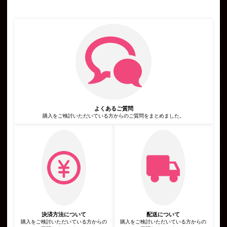
号，運転免許証番号などの個人情報をお尋ねすることがありま
す。また，ユーザーと提携先などとの間でなされたユーザーの個
人情報を含む取引記録や決済に関する情報を,当社の提携先（情
報提供元，広告主，広告配信先などを含みます。以下，｢提携先｣
といいます。）などから収集することがあります。
第3条（個人情報を収集・利用する目的）
当社が個人情報を収集・利用する目的は，以下のとおりです。
当社サービスの提供・運営のため
ユーザーからのお問い合わせに回答するため（本人確認を行うこ
とを含む）
ユーザーが利用中のサービスの新機能，更新情報，キャンペーン
等及び当社が提供する他のサービスの案内のメールを送付するた
め
メンテナンス，重要なお知らせなど必要に応じたご連絡のため
よくあるご質問
広告，宣伝，マーケティングへの活用のため
利用規約に違反したユーザーや，不正・不当な目的でサービスを
購入をご検討いただいている方からのご質問をまとめました。
利用しようとするユーザーの特定をし，ご利用をお断りするため
ユーザーにご自身の登録情報の閲覧や変更，削除，ご利用状況の
閲覧を行っていただくため
有料サービスにおいて，ユーザーに利用料金を請求するため
上記の利用目的に付随する目的
第4条（利用目的の変更）
当社は，利用目的が変更前と関連性を有すると合理的に認められ
る場合に限り，個人情報の利用目的を変更するものとします。
利用目的の変更を行った場合には，変更後の目的について，当社
所定の方法により，ユーザーに通知し，または本ウェブサイト上
に公表するものとします。
第5条（個人情報の第三者提供）
当社は，次に掲げる場合を除いて，あらかじめユーザーの同意を
決済方法について
配送について
得ることなく，第三者に個人情報を提供することはありません。
購入をご検討いただいている方からの
購入をご検討いただいている方からの