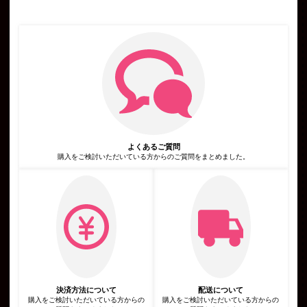
号，運転免許証番号などの個人情報をお尋ねすることがありま
す。また，ユーザーと提携先などとの間でなされたユーザーの個
人情報を含む取引記録や決済に関する情報を,当社の提携先（情
報提供元，広告主，広告配信先などを含みます。以下，｢提携先｣
といいます。）などから収集することがあります。
第3条（個人情報を収集・利用する目的）
当社が個人情報を収集・利用する目的は，以下のとおりです。
当社サービスの提供・運営のため
ユーザーからのお問い合わせに回答するため（本人確認を行うこ
とを含む）
ユーザーが利用中のサービスの新機能，更新情報，キャンペーン
等及び当社が提供する他のサービスの案内のメールを送付するた
め
メンテナンス，重要なお知らせなど必要に応じたご連絡のため
よくあるご質問
広告，宣伝，マーケティングへの活用のため
利用規約に違反したユーザーや，不正・不当な目的でサービスを
購入をご検討いただいている方からのご質問をまとめました。
利用しようとするユーザーの特定をし，ご利用をお断りするため
ユーザーにご自身の登録情報の閲覧や変更，削除，ご利用状況の
閲覧を行っていただくため
有料サービスにおいて，ユーザーに利用料金を請求するため
上記の利用目的に付随する目的
第4条（利用目的の変更）
当社は，利用目的が変更前と関連性を有すると合理的に認められ
る場合に限り，個人情報の利用目的を変更するものとします。
利用目的の変更を行った場合には，変更後の目的について，当社
所定の方法により，ユーザーに通知し，または本ウェブサイト上
に公表するものとします。
第5条（個人情報の第三者提供）
当社は，次に掲げる場合を除いて，あらかじめユーザーの同意を
決済方法について
配送について
得ることなく，第三者に個人情報を提供することはありません。
購入をご検討いただいている方からの
購入をご検討いただいている方からの