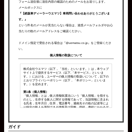
フォーム送信後に送信内容の確認のためのメールをお送りします。
メールボックスに
『【絶版車ディーラーウエマツ】車両問い合わせありがとうございま
す。』
という件名のメールが見当たらない場合は、迷惑メールフォルダやお心
当たりの他のメールアドレスをご確認ください。
ドメイン指定で受信される場合は『@uematsu.co.jp』をご登録くださ
い。
個人情報の取扱について
株式会社ウエマツ（以下，「当社」といいます。）は，本ウェブ
サイト上で提供するサービス（以下,「本サービス」といいま
す。）における，ユーザーの個人情報の取扱いについて，以下の
とおりプライバシーポリシー（以下，「本ポリシー」といいま
す。）を定めます。
第1条（個人情報）
「個人情報」とは，個人情報保護法にいう「個人情報」を指すも
のとし，生存する個人に関する情報であって，当該情報に含まれ
る氏名，生年月日，住所，電話番号，連絡先その他の記述等によ
り特定の個人を識別できる情報及び容貌，指紋，声紋にかかるデ
ータ，及び健康保険証の保険者番号などの当該情報単体から特定
の個人を識別できる情報（個人識別情報）を指します。
第2条（個人情報の収集方法）
ガイド
当社は，ユーザーが利用登録をする際に氏名，生年月日，住所，
電話番号，メールアドレス，銀行口座番号，クレジットカード番