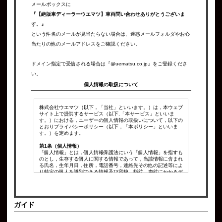
メールボックスに
『【絶版車ディーラーウエマツ】車両問い合わせありがとうございま
す。』
という件名のメールが見当たらない場合は、迷惑メールフォルダやお心
当たりの他のメールアドレスをご確認ください。
ドメイン指定で受信される場合は『@uematsu.co.jp』をご登録くださ
い。
個人情報の取扱について
株式会社ウエマツ（以下，「当社」といいます。）は，本ウェブ
サイト上で提供するサービス（以下,「本サービス」といいま
す。）における，ユーザーの個人情報の取扱いについて，以下の
とおりプライバシーポリシー（以下，「本ポリシー」といいま
す。）を定めます。
第1条（個人情報）
「個人情報」とは，個人情報保護法にいう「個人情報」を指すも
のとし，生存する個人に関する情報であって，当該情報に含まれ
る氏名，生年月日，住所，電話番号，連絡先その他の記述等によ
り特定の個人を識別できる情報及び容貌，指紋，声紋にかかるデ
ータ，及び健康保険証の保険者番号などの当該情報単体から特定
の個人を識別できる情報（個人識別情報）を指します。
第2条（個人情報の収集方法）
ガイド
当社は，ユーザーが利用登録をする際に氏名，生年月日，住所，
電話番号，メールアドレス，銀行口座番号，クレジットカード番
号，運転免許証番号などの個人情報をお尋ねすることがありま