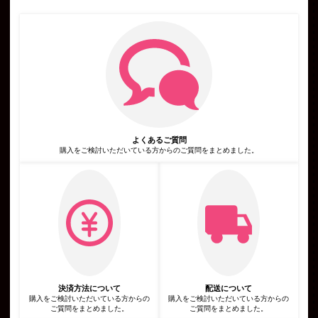
す。また，ユーザーと提携先などとの間でなされたユーザーの個
人情報を含む取引記録や決済に関する情報を,当社の提携先（情
報提供元，広告主，広告配信先などを含みます。以下，｢提携先｣
といいます。）などから収集することがあります。
第3条（個人情報を収集・利用する目的）
当社が個人情報を収集・利用する目的は，以下のとおりです。
当社サービスの提供・運営のため
ユーザーからのお問い合わせに回答するため（本人確認を行うこ
とを含む）
ユーザーが利用中のサービスの新機能，更新情報，キャンペーン
等及び当社が提供する他のサービスの案内のメールを送付するた
め
メンテナンス，重要なお知らせなど必要に応じたご連絡のため
よくあるご質問
広告，宣伝，マーケティングへの活用のため
利用規約に違反したユーザーや，不正・不当な目的でサービスを
購入をご検討いただいている方からのご質問をまとめました。
利用しようとするユーザーの特定をし，ご利用をお断りするため
ユーザーにご自身の登録情報の閲覧や変更，削除，ご利用状況の
閲覧を行っていただくため
有料サービスにおいて，ユーザーに利用料金を請求するため
上記の利用目的に付随する目的
第4条（利用目的の変更）
当社は，利用目的が変更前と関連性を有すると合理的に認められ
る場合に限り，個人情報の利用目的を変更するものとします。
利用目的の変更を行った場合には，変更後の目的について，当社
所定の方法により，ユーザーに通知し，または本ウェブサイト上
に公表するものとします。
第5条（個人情報の第三者提供）
当社は，次に掲げる場合を除いて，あらかじめユーザーの同意を
決済方法について
配送について
得ることなく，第三者に個人情報を提供することはありません。
購入をご検討いただいている方からの
購入をご検討いただいている方からの
ただし，個人情報保護法その他の法令で認められる場合を除きま
ご質問をまとめました。
ご質問をまとめました。
す。