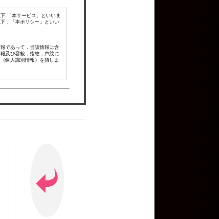
下,「本サービス」といいま
以下，「本ポリシー」といい
情報であって，当該情報に含
情報及び容貌，指紋，声紋に
報（個人識別情報）を指しま
行口座番号，クレジットカー
などとの間でなされたユーザ
信先などを含みます。以下，
ビスの案内のメールを送付す
定をし，ご利用をお断りする
目的を変更するものとしま