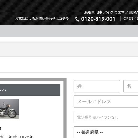
絶版車 旧車 バイク ウエマツ UEMA
お電話によるお問い合わせはコチラ
OPEN／
マッハ
)
本社
年式: 1970年