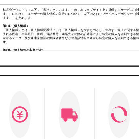
株式会社ウエマツ（以下，「当社」といいます。）は，本ウェブサイト上で提供するサービス（以
す。）における，ユーザーの個人情報の取扱いについて，以下のとおりプライバシーポリシー（
ます。）を定めます。
第1条（個人情報）
「個人情報」とは，個人情報保護法にいう「個人情報」を指すものとし，生存する個人に関する
まれる氏名，生年月日，住所，電話番号，連絡先その他の記述等により特定の個人を識別できる
かかるデータ，及び健康保険証の保険者番号などの当該情報単体から特定の個人を識別できる情
す。
第2条（個人情報の収集方法）
当社は，ユーザーが利用登録をする際に氏名，生年月日，住所，電話番号，メールアドレス，銀
ド番号，運転免許証番号などの個人情報をお尋ねすることがあります。また，ユーザーと提携先
ーの個人情報を含む取引記録や決済に関する情報を,当社の提携先（情報提供元，広告主，広告配
｢提携先｣といいます。）などから収集することがあります。
第3条（個人情報を収集・利用する目的）
当社が個人情報を収集・利用する目的は，以下のとおりです。
当社サービスの提供・運営のため
ユーザーからのお問い合わせに回答するため（本人確認を行うことを含む）
ユーザーが利用中のサービスの新機能，更新情報，キャンペーン等及び当社が提供する他のサー
るため
メンテナンス，重要なお知らせなど必要に応じたご連絡のため
広告，宣伝，マーケティングへの活用のため
利用規約に違反したユーザーや，不正・不当な目的でサービスを利用しようとするユーザーの特
ため
ユーザーにご自身の登録情報の閲覧や変更，削除，ご利用状況の閲覧を行っていただくため
有料サービスにおいて，ユーザーに利用料金を請求するため
上記の利用目的に付随する目的
第4条（利用目的の変更）
当社は，利用目的が変更前と関連性を有すると合理的に認められる場合に限り，個人情報の利用