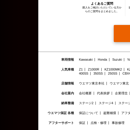
よくあるご質問
購入をご検討いただいている方か
らのご質問をまとめました。
車両情報
Kawasaki
Honda
Suzuki
Y
人気車種
Z1
Z1000R
KZ1000MK2
K
400SS
350SS
250SS
CBX
店舗情報
ウエマツ東京本社
ウエマツ東北
会社案内
会社概要
代表挨拶
企業理念
納車整備
ステージ2
ステージ4
ステージ
ウエマツ保証 各種
保証について
盗難補償
アフ
アフターサポート
保証
点検・修理
事故修理