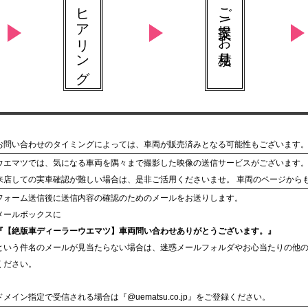
ヒアリング
ご提案 \ お見積り
お問い合わせのタイミングによっては、車両が販売済みとなる可能性もございます
ウエマツでは、気になる車両を隅々まで撮影した映像の送信サービスがございます
来店しての実車確認が難しい場合は、是非ご活用くださいませ。 車両のページから
フォーム送信後に送信内容の確認のためのメールをお送りします。
メールボックスに
『【絶版車ディーラーウエマツ】車両問い合わせありがとうございます。』
という件名のメールが見当たらない場合は、迷惑メールフォルダやお心当たりの他
ください。
ドメイン指定で受信される場合は『@uematsu.co.jp』をご登録ください。