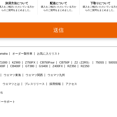
決済方法について
配送について
下取りについて
す。
利用目的の変更を行った場合には，変更後の目的について，当社所定の方法により，ユーザーに
購入をご検討いただいている方か
購入をご検討いただいている方か
購入をご検討いただいている方
ト上に公表するものとします。
らのご質問をまとめました。
らのご質問をまとめました。
らのご質問をまとめました。
第5条（個人情報の第三者提供）
当社は，次に掲げる場合を除いて，あらかじめユーザーの同意を得ることなく，第三者に個人情
ん。ただし，個人情報保護法その他の法令で認められる場合を除きます。
人の生命，身体または財産の保護のために必要がある場合であって，本人の同意を得ることが困
送信
公衆衛生の向上または児童の健全な育成の推進のために特に必要がある場合であって，本人の同
き
国の機関もしくは地方公共団体またはその委託を受けた者が法令の定める事務を遂行することに
合であって，本人の同意を得ることにより当該事務の遂行に支障を及ぼすおそれがあるとき
予め次の事項を告知あるいは公表し，かつ当社が個人情報保護委員会に届出をしたとき
利用目的に第三者への提供を含むこと
第三者に提供されるデータの項目
amaha
オーダー製作車
お気に入りリスト
第三者への提供の手段または方法
本人の求めに応じて個人情報の第三者への提供を停止すること
本人の求めを受け付ける方法
Z1000
KZ900
Z750FX
CB750Four
CB750F
Z2（Z2RS）
750SS
500SS
前項の定めにかかわらず，次に掲げる場合には，当該情報の提供先は第三者に該当しないものと
400F
CB400F
GT380
GS400
Z400FX
RZ350
RZ250
当社が利用目的の達成に必要な範囲内において個人情報の取扱いの全部または一部を委託する場
合併その他の事由による事業の承継に伴って個人情報が提供される場合
個人情報を特定の者との間で共同して利用する場合であって，その旨並びに共同して利用される
ウエマツ東海
ウエマツ関西
ウエマツ九州
用する者の範囲，利用する者の利用目的および当該個人情報の管理について責任を有する者の氏
かじめ本人に通知し，または本人が容易に知り得る状態に置いた場合
ウエマツとは
プレスリリース
採用情報
アクセス
上記に加え、当社は、業務におけるデータベースやシステムの保守・開発の全部または一部を外
伴う第三者サービスの利用にの際に、正規の手順を用いて、委託先に当社が保有する行動履歴情
す。これらの第三者は、日本国外にある者が含まれる場合があります。 当社は、お客様の個人情
5
に対して委託する場合には、適用法令を遵守し、当該第三者に対する適切な管理および監督をし
本ウェブサイトでは、本ウェブサイトの閲覧状況の把握、出稿する広告の効果測定、セキュリテ
ターサポート
のためにアクセスログの取得やクッキー、ウェブビーコン等の技術を使用しています。尚、クッ
ラウザの設定等によりデバイスへの保存を拒否することが可能です。但し、クッキーの保存を拒
イト上の一部のサービスが正常に機能しない場合があります。ご了承ください。詳しくは
Cooki
第6条（個人情報の開示）