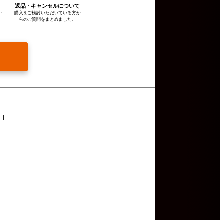
返品・キャンセルについて
通知し，または本ウェブサイ
か
購入をご検討いただいている方か
らのご質問をまとめました。
報を提供することはありませ
難であるとき
意を得ることが困難であると
対して協力する必要がある場
します。
合
個人情報の項目，共同して利
名または名称について，あら
部に委託する際、広告宣伝に
報を提供する場合がありま
報の取扱いをこれらの第三者
たうえで行っています。
ィ侵害発生時の対応等の目的
キーについては、お使いのブ
否した場合には、本ウェブサ
eについて
をご覧ください。