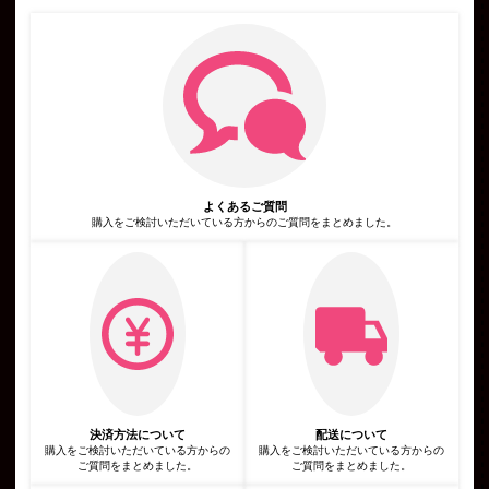
人情報を含む取引記録や決済に関する情報を,当社の提携先（情
報提供元，広告主，広告配信先などを含みます。以下，｢提携先｣
といいます。）などから収集することがあります。
第3条（個人情報を収集・利用する目的）
当社が個人情報を収集・利用する目的は，以下のとおりです。
当社サービスの提供・運営のため
ユーザーからのお問い合わせに回答するため（本人確認を行うこ
とを含む）
ユーザーが利用中のサービスの新機能，更新情報，キャンペーン
等及び当社が提供する他のサービスの案内のメールを送付するた
め
メンテナンス，重要なお知らせなど必要に応じたご連絡のため
よくあるご質問
広告，宣伝，マーケティングへの活用のため
利用規約に違反したユーザーや，不正・不当な目的でサービスを
購入をご検討いただいている方からのご質問をまとめました。
利用しようとするユーザーの特定をし，ご利用をお断りするため
ユーザーにご自身の登録情報の閲覧や変更，削除，ご利用状況の
閲覧を行っていただくため
有料サービスにおいて，ユーザーに利用料金を請求するため
上記の利用目的に付随する目的
第4条（利用目的の変更）
当社は，利用目的が変更前と関連性を有すると合理的に認められ
る場合に限り，個人情報の利用目的を変更するものとします。
利用目的の変更を行った場合には，変更後の目的について，当社
所定の方法により，ユーザーに通知し，または本ウェブサイト上
に公表するものとします。
第5条（個人情報の第三者提供）
当社は，次に掲げる場合を除いて，あらかじめユーザーの同意を
決済方法について
配送について
得ることなく，第三者に個人情報を提供することはありません。
購入をご検討いただいている方からの
購入をご検討いただいている方からの
ただし，個人情報保護法その他の法令で認められる場合を除きま
ご質問をまとめました。
ご質問をまとめました。
す。