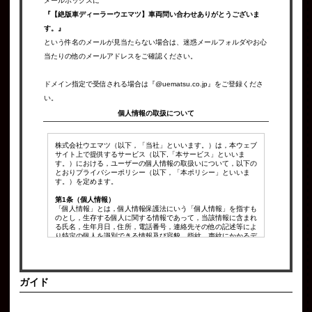
メールボックスに
『【絶版車ディーラーウエマツ】車両問い合わせありがとうございま
す。』
という件名のメールが見当たらない場合は、迷惑メールフォルダやお心
当たりの他のメールアドレスをご確認ください。
ドメイン指定で受信される場合は『@uematsu.co.jp』をご登録くださ
い。
個人情報の取扱について
株式会社ウエマツ（以下，「当社」といいます。）は，本ウェブ
サイト上で提供するサービス（以下,「本サービス」といいま
す。）における，ユーザーの個人情報の取扱いについて，以下の
とおりプライバシーポリシー（以下，「本ポリシー」といいま
す。）を定めます。
第1条（個人情報）
「個人情報」とは，個人情報保護法にいう「個人情報」を指すも
のとし，生存する個人に関する情報であって，当該情報に含まれ
る氏名，生年月日，住所，電話番号，連絡先その他の記述等によ
り特定の個人を識別できる情報及び容貌，指紋，声紋にかかるデ
ータ，及び健康保険証の保険者番号などの当該情報単体から特定
の個人を識別できる情報（個人識別情報）を指します。
第2条（個人情報の収集方法）
ガイド
当社は，ユーザーが利用登録をする際に氏名，生年月日，住所，
電話番号，メールアドレス，銀行口座番号，クレジットカード番
号，運転免許証番号などの個人情報をお尋ねすることがありま
す。また，ユーザーと提携先などとの間でなされたユーザーの個