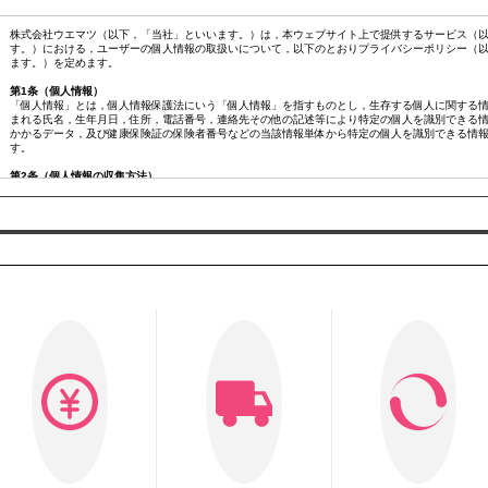
株式会社ウエマツ（以下，「当社」といいます。）は，本ウェブサイト上で提供するサービス（以
す。）における，ユーザーの個人情報の取扱いについて，以下のとおりプライバシーポリシー（
ます。）を定めます。
第1条（個人情報）
「個人情報」とは，個人情報保護法にいう「個人情報」を指すものとし，生存する個人に関する
まれる氏名，生年月日，住所，電話番号，連絡先その他の記述等により特定の個人を識別できる
かかるデータ，及び健康保険証の保険者番号などの当該情報単体から特定の個人を識別できる情
す。
第2条（個人情報の収集方法）
当社は，ユーザーが利用登録をする際に氏名，生年月日，住所，電話番号，メールアドレス，銀
ド番号，運転免許証番号などの個人情報をお尋ねすることがあります。また，ユーザーと提携先
ーの個人情報を含む取引記録や決済に関する情報を,当社の提携先（情報提供元，広告主，広告配
｢提携先｣といいます。）などから収集することがあります。
第3条（個人情報を収集・利用する目的）
当社が個人情報を収集・利用する目的は，以下のとおりです。
当社サービスの提供・運営のため
ユーザーからのお問い合わせに回答するため（本人確認を行うことを含む）
ユーザーが利用中のサービスの新機能，更新情報，キャンペーン等及び当社が提供する他のサー
るため
メンテナンス，重要なお知らせなど必要に応じたご連絡のため
広告，宣伝，マーケティングへの活用のため
利用規約に違反したユーザーや，不正・不当な目的でサービスを利用しようとするユーザーの特
ため
ユーザーにご自身の登録情報の閲覧や変更，削除，ご利用状況の閲覧を行っていただくため
有料サービスにおいて，ユーザーに利用料金を請求するため
上記の利用目的に付随する目的
第4条（利用目的の変更）
当社は，利用目的が変更前と関連性を有すると合理的に認められる場合に限り，個人情報の利用