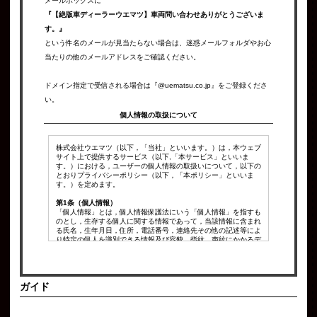
メールボックスに
『【絶版車ディーラーウエマツ】車両問い合わせありがとうございま
す。』
という件名のメールが見当たらない場合は、迷惑メールフォルダやお心
当たりの他のメールアドレスをご確認ください。
ドメイン指定で受信される場合は『@uematsu.co.jp』をご登録くださ
い。
個人情報の取扱について
株式会社ウエマツ（以下，「当社」といいます。）は，本ウェブ
サイト上で提供するサービス（以下,「本サービス」といいま
す。）における，ユーザーの個人情報の取扱いについて，以下の
とおりプライバシーポリシー（以下，「本ポリシー」といいま
す。）を定めます。
第1条（個人情報）
「個人情報」とは，個人情報保護法にいう「個人情報」を指すも
のとし，生存する個人に関する情報であって，当該情報に含まれ
る氏名，生年月日，住所，電話番号，連絡先その他の記述等によ
り特定の個人を識別できる情報及び容貌，指紋，声紋にかかるデ
ータ，及び健康保険証の保険者番号などの当該情報単体から特定
の個人を識別できる情報（個人識別情報）を指します。
第2条（個人情報の収集方法）
ガイド
当社は，ユーザーが利用登録をする際に氏名，生年月日，住所，
電話番号，メールアドレス，銀行口座番号，クレジットカード番
号，運転免許証番号などの個人情報をお尋ねすることがありま
す。また，ユーザーと提携先などとの間でなされたユーザーの個