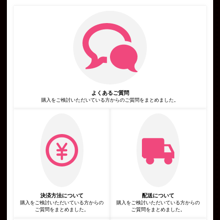
人情報を含む取引記録や決済に関する情報を,当社の提携先（情
報提供元，広告主，広告配信先などを含みます。以下，｢提携先｣
といいます。）などから収集することがあります。
第3条（個人情報を収集・利用する目的）
当社が個人情報を収集・利用する目的は，以下のとおりです。
当社サービスの提供・運営のため
ユーザーからのお問い合わせに回答するため（本人確認を行うこ
とを含む）
ユーザーが利用中のサービスの新機能，更新情報，キャンペーン
等及び当社が提供する他のサービスの案内のメールを送付するた
め
メンテナンス，重要なお知らせなど必要に応じたご連絡のため
よくあるご質問
広告，宣伝，マーケティングへの活用のため
利用規約に違反したユーザーや，不正・不当な目的でサービスを
購入をご検討いただいている方からのご質問をまとめました。
利用しようとするユーザーの特定をし，ご利用をお断りするため
ユーザーにご自身の登録情報の閲覧や変更，削除，ご利用状況の
閲覧を行っていただくため
有料サービスにおいて，ユーザーに利用料金を請求するため
上記の利用目的に付随する目的
第4条（利用目的の変更）
当社は，利用目的が変更前と関連性を有すると合理的に認められ
る場合に限り，個人情報の利用目的を変更するものとします。
利用目的の変更を行った場合には，変更後の目的について，当社
所定の方法により，ユーザーに通知し，または本ウェブサイト上
に公表するものとします。
第5条（個人情報の第三者提供）
当社は，次に掲げる場合を除いて，あらかじめユーザーの同意を
決済方法について
配送について
得ることなく，第三者に個人情報を提供することはありません。
購入をご検討いただいている方からの
購入をご検討いただいている方からの
ただし，個人情報保護法その他の法令で認められる場合を除きま
ご質問をまとめました。
ご質問をまとめました。
す。