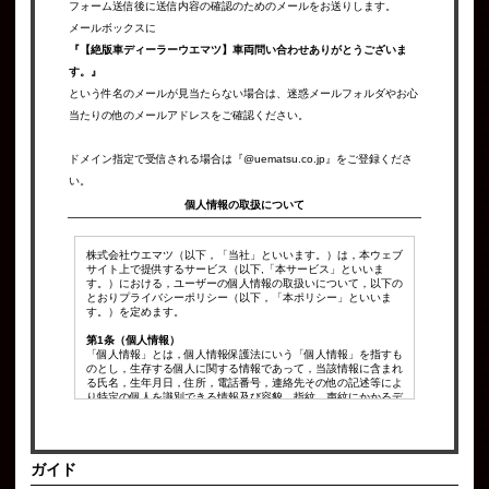
フォーム送信後に送信内容の確認のためのメールをお送りします。
メールボックスに
『【絶版車ディーラーウエマツ】車両問い合わせありがとうございま
す。』
という件名のメールが見当たらない場合は、迷惑メールフォルダやお心
当たりの他のメールアドレスをご確認ください。
ドメイン指定で受信される場合は『@uematsu.co.jp』をご登録くださ
い。
個人情報の取扱について
株式会社ウエマツ（以下，「当社」といいます。）は，本ウェブ
サイト上で提供するサービス（以下,「本サービス」といいま
す。）における，ユーザーの個人情報の取扱いについて，以下の
とおりプライバシーポリシー（以下，「本ポリシー」といいま
す。）を定めます。
第1条（個人情報）
「個人情報」とは，個人情報保護法にいう「個人情報」を指すも
のとし，生存する個人に関する情報であって，当該情報に含まれ
る氏名，生年月日，住所，電話番号，連絡先その他の記述等によ
り特定の個人を識別できる情報及び容貌，指紋，声紋にかかるデ
ータ，及び健康保険証の保険者番号などの当該情報単体から特定
の個人を識別できる情報（個人識別情報）を指します。
第2条（個人情報の収集方法）
ガイド
当社は，ユーザーが利用登録をする際に氏名，生年月日，住所，
電話番号，メールアドレス，銀行口座番号，クレジットカード番