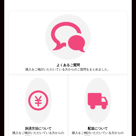
号，運転免許証番号などの個人情報をお尋ねすることがありま
す。また，ユーザーと提携先などとの間でなされたユーザーの個
人情報を含む取引記録や決済に関する情報を,当社の提携先（情
報提供元，広告主，広告配信先などを含みます。以下，｢提携先｣
といいます。）などから収集することがあります。
第3条（個人情報を収集・利用する目的）
当社が個人情報を収集・利用する目的は，以下のとおりです。
当社サービスの提供・運営のため
ユーザーからのお問い合わせに回答するため（本人確認を行うこ
とを含む）
ユーザーが利用中のサービスの新機能，更新情報，キャンペーン
等及び当社が提供する他のサービスの案内のメールを送付するた
め
メンテナンス，重要なお知らせなど必要に応じたご連絡のため
よくあるご質問
広告，宣伝，マーケティングへの活用のため
利用規約に違反したユーザーや，不正・不当な目的でサービスを
購入をご検討いただいている方からのご質問をまとめました。
利用しようとするユーザーの特定をし，ご利用をお断りするため
ユーザーにご自身の登録情報の閲覧や変更，削除，ご利用状況の
閲覧を行っていただくため
有料サービスにおいて，ユーザーに利用料金を請求するため
上記の利用目的に付随する目的
第4条（利用目的の変更）
当社は，利用目的が変更前と関連性を有すると合理的に認められ
る場合に限り，個人情報の利用目的を変更するものとします。
利用目的の変更を行った場合には，変更後の目的について，当社
所定の方法により，ユーザーに通知し，または本ウェブサイト上
に公表するものとします。
第5条（個人情報の第三者提供）
当社は，次に掲げる場合を除いて，あらかじめユーザーの同意を
決済方法について
配送について
得ることなく，第三者に個人情報を提供することはありません。
購入をご検討いただいている方からの
購入をご検討いただいている方からの