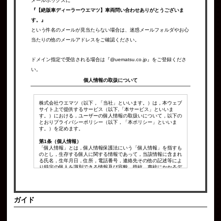
メールボックスに
『【絶版車ディーラーウエマツ】車両問い合わせありがとうございま
す。』
という件名のメールが見当たらない場合は、迷惑メールフォルダやお心
当たりの他のメールアドレスをご確認ください。
ドメイン指定で受信される場合は『@uematsu.co.jp』をご登録くださ
い。
個人情報の取扱について
株式会社ウエマツ（以下，「当社」といいます。）は，本ウェブ
サイト上で提供するサービス（以下,「本サービス」といいま
す。）における，ユーザーの個人情報の取扱いについて，以下の
とおりプライバシーポリシー（以下，「本ポリシー」といいま
す。）を定めます。
第1条（個人情報）
「個人情報」とは，個人情報保護法にいう「個人情報」を指すも
のとし，生存する個人に関する情報であって，当該情報に含まれ
る氏名，生年月日，住所，電話番号，連絡先その他の記述等によ
り特定の個人を識別できる情報及び容貌，指紋，声紋にかかるデ
ータ，及び健康保険証の保険者番号などの当該情報単体から特定
の個人を識別できる情報（個人識別情報）を指します。
第2条（個人情報の収集方法）
ガイド
当社は，ユーザーが利用登録をする際に氏名，生年月日，住所，
電話番号，メールアドレス，銀行口座番号，クレジットカード番
号，運転免許証番号などの個人情報をお尋ねすることがありま
す。また，ユーザーと提携先などとの間でなされたユーザーの個