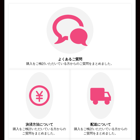
人情報を含む取引記録や決済に関する情報を,当社の提携先（情
報提供元，広告主，広告配信先などを含みます。以下，｢提携先｣
といいます。）などから収集することがあります。
第3条（個人情報を収集・利用する目的）
当社が個人情報を収集・利用する目的は，以下のとおりです。
当社サービスの提供・運営のため
ユーザーからのお問い合わせに回答するため（本人確認を行うこ
とを含む）
ユーザーが利用中のサービスの新機能，更新情報，キャンペーン
等及び当社が提供する他のサービスの案内のメールを送付するた
め
メンテナンス，重要なお知らせなど必要に応じたご連絡のため
よくあるご質問
広告，宣伝，マーケティングへの活用のため
利用規約に違反したユーザーや，不正・不当な目的でサービスを
購入をご検討いただいている方からのご質問をまとめました。
利用しようとするユーザーの特定をし，ご利用をお断りするため
ユーザーにご自身の登録情報の閲覧や変更，削除，ご利用状況の
閲覧を行っていただくため
有料サービスにおいて，ユーザーに利用料金を請求するため
上記の利用目的に付随する目的
第4条（利用目的の変更）
当社は，利用目的が変更前と関連性を有すると合理的に認められ
る場合に限り，個人情報の利用目的を変更するものとします。
利用目的の変更を行った場合には，変更後の目的について，当社
所定の方法により，ユーザーに通知し，または本ウェブサイト上
に公表するものとします。
第5条（個人情報の第三者提供）
当社は，次に掲げる場合を除いて，あらかじめユーザーの同意を
決済方法について
配送について
得ることなく，第三者に個人情報を提供することはありません。
購入をご検討いただいている方からの
購入をご検討いただいている方からの
ただし，個人情報保護法その他の法令で認められる場合を除きま
ご質問をまとめました。
ご質問をまとめました。
す。