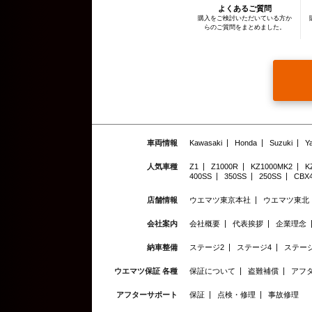
よくあるご質問
購入をご検討いただいている方か
らのご質問をまとめました。
車両情報
Kawasaki
Honda
Suzuki
Y
人気車種
Z1
Z1000R
KZ1000MK2
K
400SS
350SS
250SS
CBX
店舗情報
ウエマツ東京本社
ウエマツ東北
会社案内
会社概要
代表挨拶
企業理念
納車整備
ステージ2
ステージ4
ステージ
ウエマツ保証 各種
保証について
盗難補償
アフ
アフターサポート
保証
点検・修理
事故修理