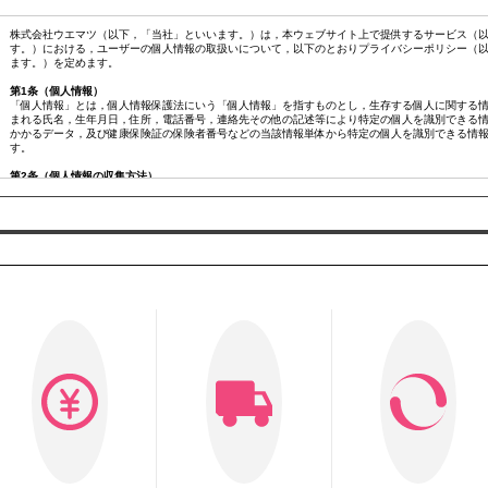
株式会社ウエマツ（以下，「当社」といいます。）は，本ウェブサイト上で提供するサービス（以
す。）における，ユーザーの個人情報の取扱いについて，以下のとおりプライバシーポリシー（
ます。）を定めます。
第1条（個人情報）
「個人情報」とは，個人情報保護法にいう「個人情報」を指すものとし，生存する個人に関する
まれる氏名，生年月日，住所，電話番号，連絡先その他の記述等により特定の個人を識別できる
かかるデータ，及び健康保険証の保険者番号などの当該情報単体から特定の個人を識別できる情
す。
第2条（個人情報の収集方法）
当社は，ユーザーが利用登録をする際に氏名，生年月日，住所，電話番号，メールアドレス，銀
ド番号，運転免許証番号などの個人情報をお尋ねすることがあります。また，ユーザーと提携先
ーの個人情報を含む取引記録や決済に関する情報を,当社の提携先（情報提供元，広告主，広告配
｢提携先｣といいます。）などから収集することがあります。
第3条（個人情報を収集・利用する目的）
当社が個人情報を収集・利用する目的は，以下のとおりです。
当社サービスの提供・運営のため
ユーザーからのお問い合わせに回答するため（本人確認を行うことを含む）
ユーザーが利用中のサービスの新機能，更新情報，キャンペーン等及び当社が提供する他のサー
るため
メンテナンス，重要なお知らせなど必要に応じたご連絡のため
広告，宣伝，マーケティングへの活用のため
利用規約に違反したユーザーや，不正・不当な目的でサービスを利用しようとするユーザーの特
ため
ユーザーにご自身の登録情報の閲覧や変更，削除，ご利用状況の閲覧を行っていただくため
有料サービスにおいて，ユーザーに利用料金を請求するため
上記の利用目的に付随する目的
第4条（利用目的の変更）
当社は，利用目的が変更前と関連性を有すると合理的に認められる場合に限り，個人情報の利用