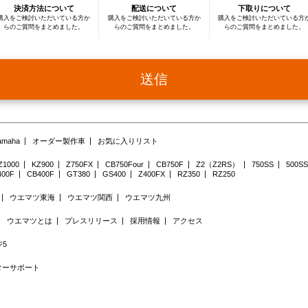
決済方法について
配送について
下取りについて
す。
利用目的の変更を行った場合には，変更後の目的について，当社所定の方法により，ユーザーに
購入をご検討いただいている方か
購入をご検討いただいている方か
購入をご検討いただいている方
ト上に公表するものとします。
らのご質問をまとめました。
らのご質問をまとめました。
らのご質問をまとめました。
第5条（個人情報の第三者提供）
当社は，次に掲げる場合を除いて，あらかじめユーザーの同意を得ることなく，第三者に個人情
ん。ただし，個人情報保護法その他の法令で認められる場合を除きます。
人の生命，身体または財産の保護のために必要がある場合であって，本人の同意を得ることが困
送信
公衆衛生の向上または児童の健全な育成の推進のために特に必要がある場合であって，本人の同
き
国の機関もしくは地方公共団体またはその委託を受けた者が法令の定める事務を遂行することに
合であって，本人の同意を得ることにより当該事務の遂行に支障を及ぼすおそれがあるとき
予め次の事項を告知あるいは公表し，かつ当社が個人情報保護委員会に届出をしたとき
利用目的に第三者への提供を含むこと
第三者に提供されるデータの項目
amaha
オーダー製作車
お気に入りリスト
第三者への提供の手段または方法
本人の求めに応じて個人情報の第三者への提供を停止すること
本人の求めを受け付ける方法
Z1000
KZ900
Z750FX
CB750Four
CB750F
Z2（Z2RS）
750SS
500SS
前項の定めにかかわらず，次に掲げる場合には，当該情報の提供先は第三者に該当しないものと
400F
CB400F
GT380
GS400
Z400FX
RZ350
RZ250
当社が利用目的の達成に必要な範囲内において個人情報の取扱いの全部または一部を委託する場
合併その他の事由による事業の承継に伴って個人情報が提供される場合
個人情報を特定の者との間で共同して利用する場合であって，その旨並びに共同して利用される
ウエマツ東海
ウエマツ関西
ウエマツ九州
用する者の範囲，利用する者の利用目的および当該個人情報の管理について責任を有する者の氏
かじめ本人に通知し，または本人が容易に知り得る状態に置いた場合
ウエマツとは
プレスリリース
採用情報
アクセス
上記に加え、当社は、業務におけるデータベースやシステムの保守・開発の全部または一部を外
伴う第三者サービスの利用にの際に、正規の手順を用いて、委託先に当社が保有する行動履歴情
す。これらの第三者は、日本国外にある者が含まれる場合があります。 当社は、お客様の個人情
5
に対して委託する場合には、適用法令を遵守し、当該第三者に対する適切な管理および監督をし
本ウェブサイトでは、本ウェブサイトの閲覧状況の把握、出稿する広告の効果測定、セキュリテ
ターサポート
のためにアクセスログの取得やクッキー、ウェブビーコン等の技術を使用しています。尚、クッ
ラウザの設定等によりデバイスへの保存を拒否することが可能です。但し、クッキーの保存を拒
イト上の一部のサービスが正常に機能しない場合があります。ご了承ください。詳しくは
Cooki
第6条（個人情報の開示）