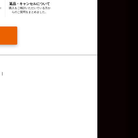
返品・キャンセルについて
通知し，または本ウェブサイ
か
購入をご検討いただいている方か
らのご質問をまとめました。
報を提供することはありませ
難であるとき
意を得ることが困難であると
対して協力する必要がある場
します。
合
個人情報の項目，共同して利
名または名称について，あら
部に委託する際、広告宣伝に
報を提供する場合がありま
報の取扱いをこれらの第三者
たうえで行っています。
ィ侵害発生時の対応等の目的
キーについては、お使いのブ
否した場合には、本ウェブサ
eについて
をご覧ください。