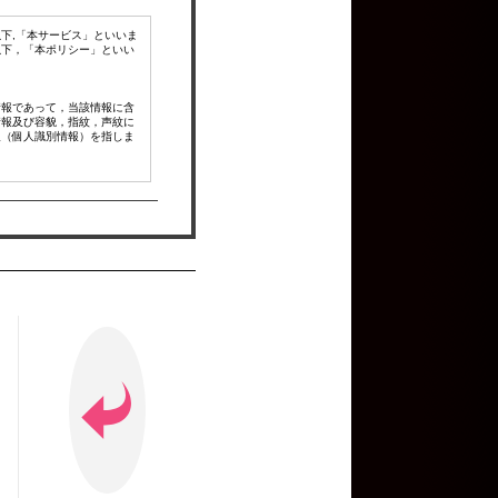
下,「本サービス」といいま
以下，「本ポリシー」といい
情報であって，当該情報に含
情報及び容貌，指紋，声紋に
報（個人識別情報）を指しま
行口座番号，クレジットカー
などとの間でなされたユーザ
信先などを含みます。以下，
ビスの案内のメールを送付す
定をし，ご利用をお断りする
目的を変更するものとしま