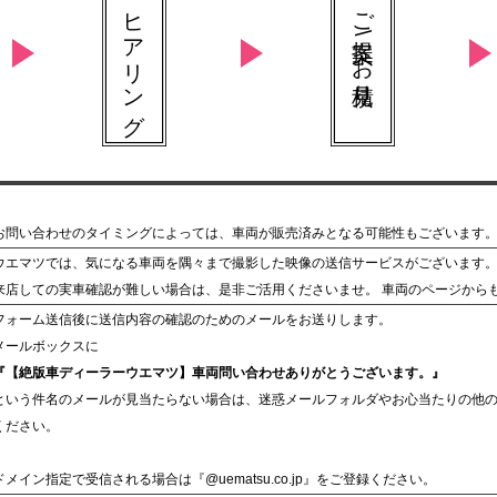
ヒアリング
ご提案 \ お見積り
お問い合わせのタイミングによっては、車両が販売済みとなる可能性もございます
ウエマツでは、気になる車両を隅々まで撮影した映像の送信サービスがございます
来店しての実車確認が難しい場合は、是非ご活用くださいませ。 車両のページから
フォーム送信後に送信内容の確認のためのメールをお送りします。
メールボックスに
『【絶版車ディーラーウエマツ】車両問い合わせありがとうございます。』
という件名のメールが見当たらない場合は、迷惑メールフォルダやお心当たりの他
ください。
ドメイン指定で受信される場合は『@uematsu.co.jp』をご登録ください。