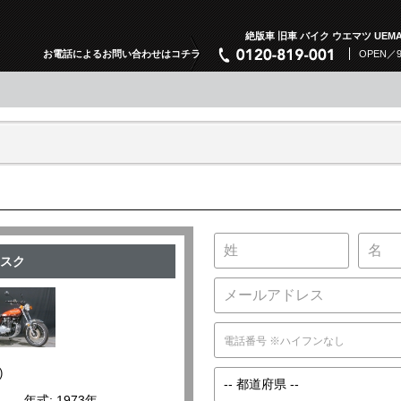
絶版車 旧車 バイク ウエマツ UEMA
お電話によるお問い合わせはコチラ
OPEN／
ィスク
)
年式: 1973年