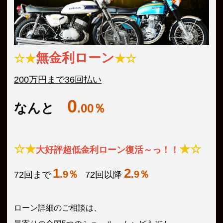
無金利ローン
☆★
★☆
200万円まで36回払い
0
なんと
.00％
☆★
★☆
大好評超低金利ローン復活～っ！！
1
2
.9％
.9％
72回まで
72回以降
ローン詳細のご相談は、